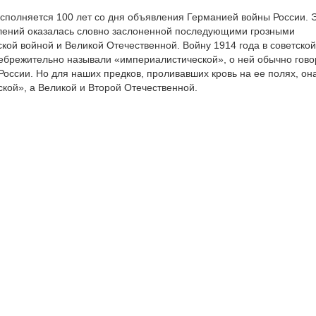
 исполняется 100 лет со дня объявления Германией войны России. 
олений оказалась словно заслоненной последующими грозными
кой войной и Великой Отечественной. Войну 1914 года в советской
ебрежительно называли «империалистической», о ней обычно гово
 России. Но для наших предков, проливавших кровь на ее полях, он
кой», а Великой и Второй Отечественной.