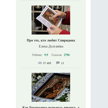
Про тех, кто любит Спиридона
Елена Долгачёва
Рейтинг:
9.9
Голосов:
2796
37 405
13
Как Богородица исцелила девочку, а