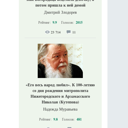
потом пришла к ней домой
Дмитрий Злодорев
Рейтинг:
9.9
Голосов:
2015
23 714
11
«Его весь народ любил». К 100-летию
со дня рождения митрополита
Нижегородского и Арзамасского
Николая (Кутепова)
Надежда Муравьева
Рейтинг:
9.8
Голосов:
481