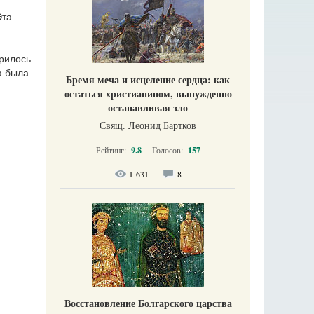
Эта
рилось
а была
Бремя меча и исцеление сердца: как
остаться христианином, вынужденно
останавливая зло
Свящ. Леонид Бартков
Рейтинг:
9.8
Голосов:
157
1 631
8
Восстановление Болгарского царства