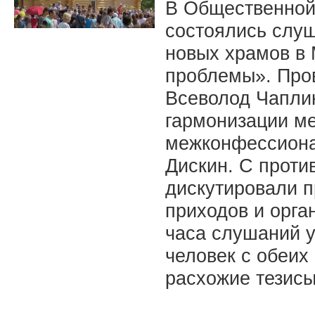
В Общественной
состоялись слуш
новых храмов в 
проблемы». Про
Всеволод Чаплин
гармонизации м
межконфессио­н
Дискин. С проти
дискутировали 
приходов и орга
часа слушаний у
человек с обеих
расхожие тезисы