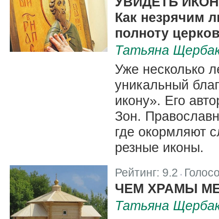
УВИДЕТЬ ИКО
Как незрячим 
полноту церко
Татьяна Щерба
Уже несколько л
уникальный благ
икону». Его авт
Зон. Православн
где окормляют с
резные иконы.
Рейтинг:
9.2
Голос
|
ЧЕМ ХРАМЫ М
Татьяна Щерба