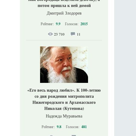
потом пришла к ней домой
Дмитрий Злодорев
Рейтинг:
9.9
Голосов:
2015
23 710
11
«Его весь народ любил». К 100-летию
со дня рождения митрополита
Нижегородского и Арзамасского
Николая (Кутепова)
Надежда Муравьева
Рейтинг:
9.8
Голосов:
481