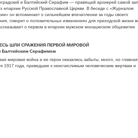
нградский и Балтийский Серафим — правящий архиерей самой за
ах епархии Русской Православной Церкви. В беседе с «Журналом
ии» он вспоминает о сильнейшем впечатлении за годы своего
ния, говорит о положительных изменениях для приходской жизни в
ассказывает о первом в епархии мужском монашеском общежитии
ДЕСЬ ШЛИ СРАЖЕНИЯ ПЕРВОЙ МИРОВОЙ
м Балтийским Серафимом
вая мировая война и ее герои оказались забыты, много, но главная
ия 1917 года, приведшие к неисчислимым человеческим жертвам и