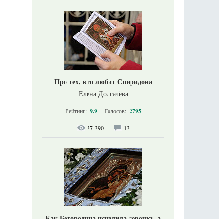
Про тех, кто любит Спиридона
Елена Долгачёва
Рейтинг:
9.9
Голосов:
2795
37 390
13
Как Богородица исцелила девочку, а