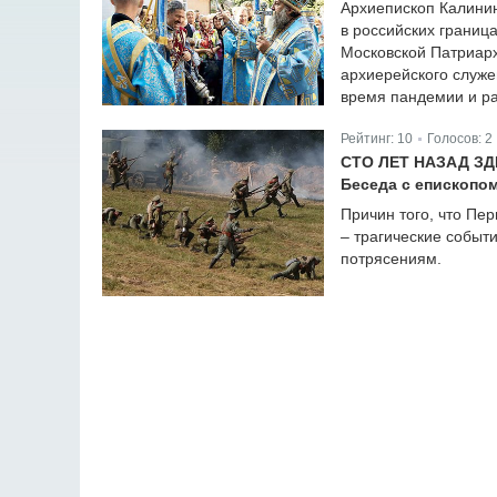
Архиепископ Калини
в российских границ
Московской Патриарх
архиерейского служе
время пандемии и р
Рейтинг:
10
Голосов:
2
|
СТО ЛЕТ НАЗАД З
Беседа с епископо
Причин того, что Пер
– трагические событ
потрясениям.