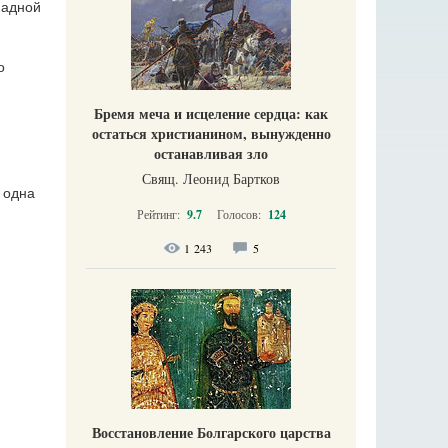
падной
о
Бремя меча и исцеление сердца: как
остаться христианином, вынужденно
останавливая зло
Свящ. Леонид Бартков
 одна
Рейтинг:
9.7
Голосов:
124
1 243
5
Восстановление Болгарского царства