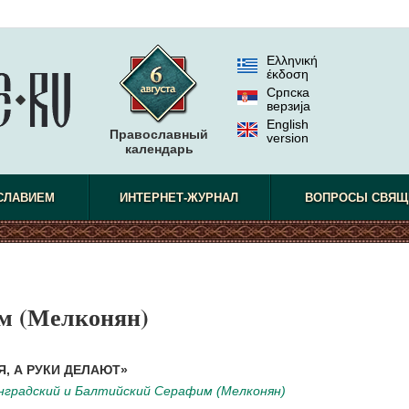
Ελληνική
έκδοση
Српска
верзиjа
English
Православный
version
календарь
СЛАВИЕМ
ИНТЕРНЕТ-ЖУРНАЛ
ВОПРОСЫ СВЯЩ
м (Мелконян)
, А РУКИ ДЕЛАЮТ»
нградский и Балтийский Серафим (Мелконян)