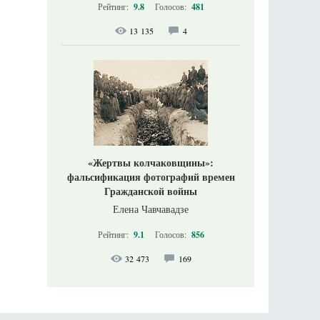
Рейтинг:
9.8
Голосов:
481
13 135
4
«Жертвы колчаковщины»:
фальсификация фотографий времен
Гражданской войны
Елена Чавчавадзе
Рейтинг:
9.1
Голосов:
856
32 473
169