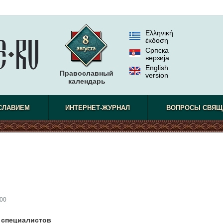
Ελληνική
έκδοση
Српска
верзиjа
English
Православный
version
календарь
СЛАВИЕМ
ИНТЕРНЕТ-ЖУРНАЛ
ВОПРОСЫ СВЯЩ
00
 специалистов