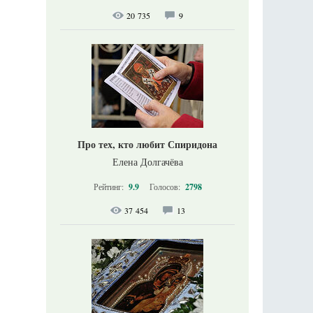
20 735
9
Про тех, кто любит Спиридона
Елена Долгачёва
Рейтинг:
9.9
Голосов:
2798
37 454
13