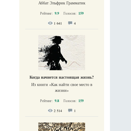
Аббат Эльфрик Грамматик
Рейтинг:
9.9
Голосов:
159
1 641
4
Когда начнется настоящая жизнь?
Из книги «Как найти свое место в
жизни​»
Рейтинг:
9.8
Голосов:
159
2 514
1