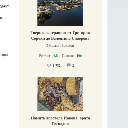
ждают
в.
Тверь как терапия: от Григория
Сороки до Валентина Сидорова
Оксана Головко
ода».
Рейтинг:
9.8
Голосов:
106
1 782
2
Память апостола Иакова, брата
Господня