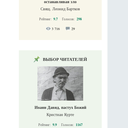
останавливая зло
Свящ. Леонид Бартков
Рейтинг:
9.7
Голосов:
298
3 716
29
ВЫБОР ЧИТАТЕЛЕЙ
Иоанн Давид, пастух Божий
Кристиан Курте
Рейтинг:
9.9
Голосов:
1167