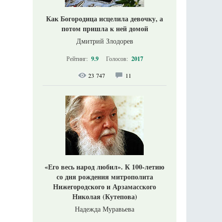
Как Богородица исцелила девочку, а
потом пришла к ней домой
Дмитрий Злодорев
Рейтинг:
9.9
Голосов:
2017
23 747
11
«Его весь народ любил». К 100-летию
со дня рождения митрополита
Нижегородского и Арзамасского
Николая (Кутепова)
Надежда Муравьева