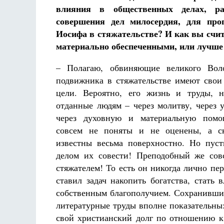
влияния в общественных делах, р
совершения дел милосердия, для про
Иосифа в стяжательстве? И как вы счит
материально обеспеченными, или лучше 
– Полагаю, обвиняющие великого Воло
подвижника в стяжательстве имеют сво
цели. Вероятно, его жизнь и труды, н
отданные людям – через молитву, через у
через духовную и материальную пом
совсем не поняты и не оценены, а ск
известны весьма поверхностно. Но пуст
делом их совести! Преподобный же сов
стяжателем! То есть он никогда лично пер
ставил задач накопить богатства, стать
собственным благополучием. Сохранившие
литературные труды вполне показательны
свой христианский долг по отношению 