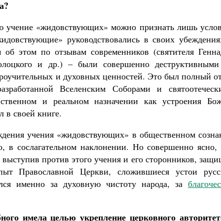
а?
сью учение «жидовствующих» можно признать лишь услов
жидовствующие» руководствовались в своих убеждения
м об этом по отзывам современников (святителя Генна
олоцкого и др.) – были совершенно деструктивными
ероучительных и духовных ценностей. Это был полный о
разработанной Вселенским Соборами и святоотеческ
ственном и реальном назначении как устроения Бож
 в своей книге.
рждения учения «жидовствующих» в общественном созна
, в сослагательном наклонении. Но совершенно ясно, 
 выступив против этого учения и его сторонников, защ
пыт Православной Церкви, сложившиеся устои русс
олся именно за духовную чистоту народа, за
благоче
бного имела целью укрепление церковного авторитет