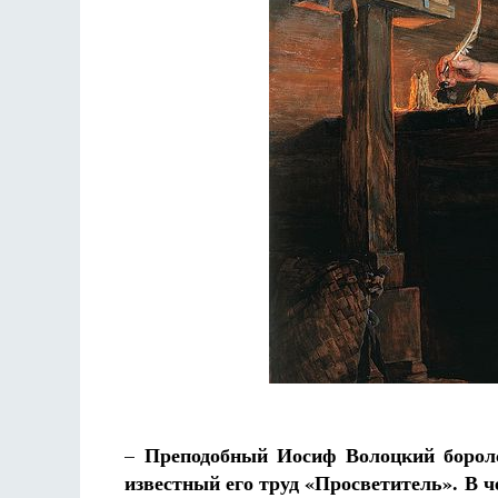
Вели
ет
Грааф
Как найти своё место в жизни
Кирилл Мурышев
Преподобный Иосиф Волоцкий борол
–
известный его труд «Просветитель». В ч