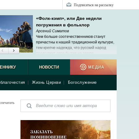
Подписаться на рассылку
«Фолк-кэмп», или Две недели
погружения в фольклор
Арсений Симатов
Чем больше соотечественников станут
причастны к нашей традиционной культуре,
тем крепче надежда, что русский народ
продолжит свое бытие на земле.
ЕННИКУ
НОВОСТИ
МЕДИА
благочестия
|
Жизнь Церкви
|
Богослужение
спечатать