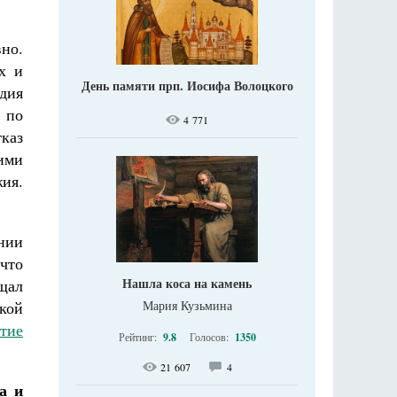
но.
х и
День памяти прп. Иосифа Волоцкого
дия
 по
4 771
тказ
ими
ия.
нии
что
Нашла коса на камень
ищал
Мария Кузьмина
кой
стие
Рейтинг:
9.8
Голосов:
1350
21 607
4
а и