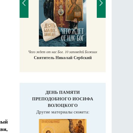
Православный мальчик
Екатерина Баканова
Печорски
дей Божиих
Га
бский
ДЕНЬ ПАМЯТИ
ПРЕПОДОБНОГО ИОСИФА
ВОЛОЦКОГО
Другие материалы сюжета:
мый
ви,