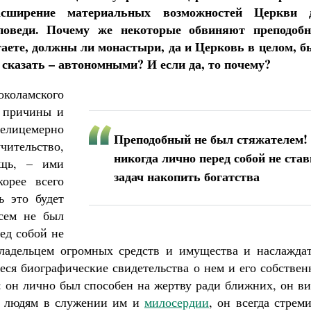
асширение материальных возможностей Церкви 
поведи. Почему же некоторые обвиняют преподобн
аете, должны ли монастыри, да и Церковь в целом, б
сказать – автономными? И если да, то почему?
коламского
и причины и
елицемерно
Преподобный не был стяжателем!
чительство,
никогда лично перед собой не ста
ощь, – ими
задач накопить богатства
орее всего
ь это будет
сем не был
ед собой не
 владельцем огромных средств и имущества и наслаждат
ся биографические свидетельства о нем и его собствен
: он лично был способен на жертву ради ближних, он в
к людям в служении им и
милосердии
, он всегда стрем