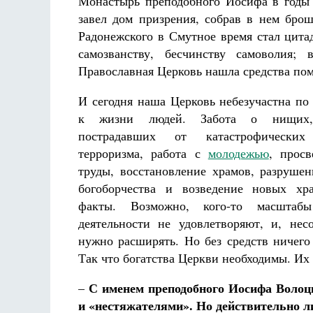
Монастырь преподобного Иосифа в годы г
завел дом призрения, собрав в нем бро
Радонежского в Смутное время стал цита
самозванству, бесчинству самоволия
Православная Церковь нашла средства пом
И сегодня наша Церковь небезучастна п
к жизни людей. Забота о нищих,
пострадавших от катастрофических
терроризма, работа с
молодежью
, просв
труды, восстановление храмов, разруше
богоборчества и возведение новых х
факты. Возможно, кого-то масштаб
деятельности не удовлетворяют, и, нес
нужно расширять. Но без средств ничего 
Так что богатства Церкви необходимы. Их е
С именем преподобного Иосифа Волоц
–
и «нестяжателями». Но действительно ли