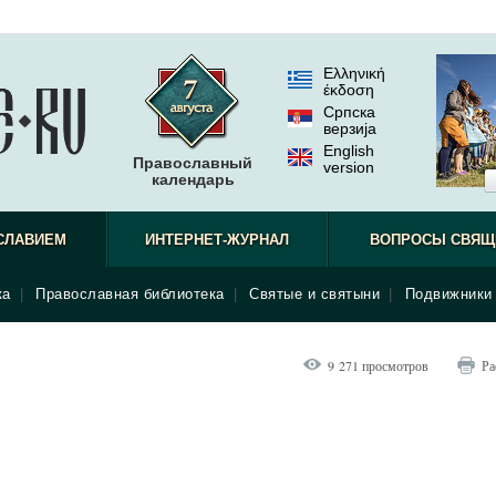
Ελληνική
έκδοση
Српска
верзиjа
English
Православный
version
календарь
СЛАВИЕМ
ИНТЕРНЕТ-ЖУРНАЛ
ВОПРОСЫ СВЯЩ
ка
|
Православная библиотека
|
Святые и святыни
|
Подвижники 
9 271 просмотров
Ра