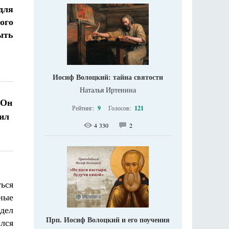
для
ого
ыть
Иосиф Волоцкий: тайна святости
Наталья Иртенина
 Он
Рейтинг:
9
Голосов:
121
вил
4 330
2
ься
ные
идел
Прп. Иосиф Волоцкий и его поучения
ился