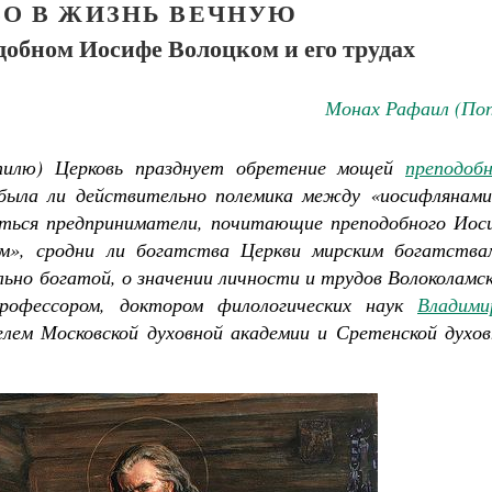
ВО В ЖИЗНЬ ВЕЧНУЮ
добном Иосифе Волоцком и его трудах
Монах Рафаил (Поп
тилю) Церковь празднует обретение мощей
преподобн
 была ли действительно полемика между «иосифлянами
ться предприниматели, почитающие преподобного Иос
ем», сродни ли богатства Церкви мирским богатства
ьно богатой, о значении личности и трудов Волоколамс
рофессором, доктором филологических наук
Владими
лем Московской духовной академии и Сретенской духов