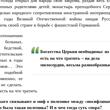
олода открыл для народа свои закрома, раздав весь хл
шенных родителями детей; монастырь преподобного Сер
делью народного сопротивления иностранной интервенц
; в годы Великой Отечественной войны нищая Русс
очь своей стране в борьбе с фашистской Германией.
о отношению
 больных,
 бедствий,
Богатства Церкви необходимы: их
етительские
есть на что тратить – на дела
нных в годы
милосердия, весьма разнообразны
рамов… Это
ы подобной
омненно, ее
не сделать.
сть на что тратить.
кого связывают и миф о полемике между «иосифляна
 была такая полемика? И в чем тогда суть спора?