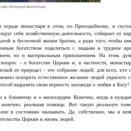
сифо-Волоцкий монастырь
 ограде монастыря в этом, по Преподобному, и состоя
круг себя хозяйственную деятельность, собирает от на
ытой и беспечной жизни братии, а ради того, чтобы им
енным богатством поделиться с людьми в трудное вре
нием, но и материальным приношением. На этом, дум
вопрос – о богатстве Церкви и, в частности, монастыр
ской ее природе) – это собрание людей; для всех, кто 
 можно оспорить естественное желание людей украсить 
пособ выразить свою верность заповеди о любви к Богу?
и к ближнему и о милосердии. Конечно, когда я нуждаю
, конечно, реальная помощь. Вот такую реальную пом
лне в состоянии оказывать. Да, собственно, мы и нем
тельства Церкви в жизнь людей.