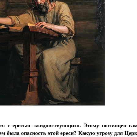
комученик Георгий Победоносец. Научись у
святого
Роман Котов
Чего ждет от нас Бог. 10 запове
Святитель Николай Сер
ся с ересью «жидовствующих». Этому посвящен са
ем была опасность этой ереси? Какую угрозу для Церк