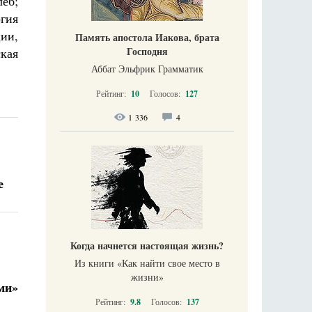
еб;
гия
ии,
Память апостола Иакова, брата
Господня
кая
Аббат Эльфрик Грамматик
Рейтинг:
10
Голосов:
127
1 336
4
е
Когда начнется настоящая жизнь?
Из книги «Как найти свое место в
жизни​»
ми»
Рейтинг:
9.8
Голосов:
137