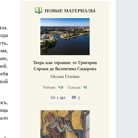
НОВЫЕ МАТЕРИАЛЫ
ла.
рода
еть,
мя,
аю,
Тверь как терапия: от Григория
ей.
Сороки до Валентина Сидорова
себя
Оксана Головко
свой
Рейтинг:
9.8
Голосов:
91
1 483
2
сь,
ощь
ало