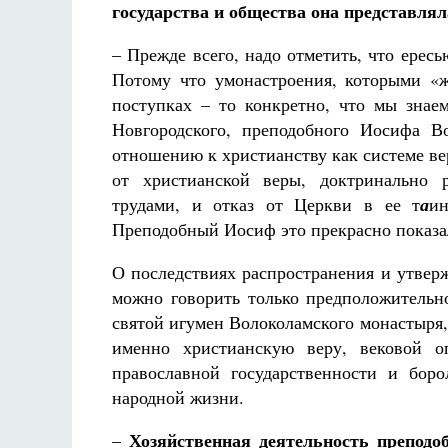
государства и общества она представлял
– Прежде всего, надо отметить, что ере
Потому что умонастроения, которыми «
поступках – то конкретно, что мы знае
Новгородского, преподобного Иосифа В
отношению к христианству как системе в
от христианской веры, доктринально 
трудами, и отказ от Церкви в ее т
а
ин
Преподобный Иосиф это прекрасно показал
О последствиях распространения и утве
можно говорить только предположительно
святой игумен Волоколамского монастыря,
именно христианскую веру, вековой о
православной государственности и бор
народной жизни.
Хозяйственная деятельность преподо
–