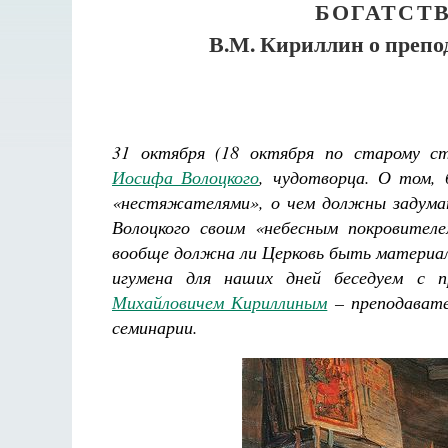
БОГАТСТ
В.М. Кириллин о препо
31 октября (18 октября по старому с
Иосифа Волоцкого
, чудотворца. О том,
«нестяжателями», о чем должны задума
Волоцкого своим «небесным покровител
вообще должна ли Церковь быть материал
игумена для наших дней беседуем с п
Михайловичем Кириллиным
– преподавате
семинарии.