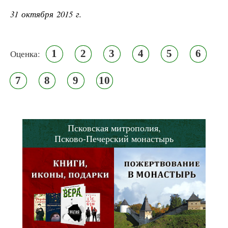
31 октября 2015 г.
1
2
3
4
5
6
Оценка:
7
8
9
10
Псковская митрополия,
Псково-Печерский монастырь