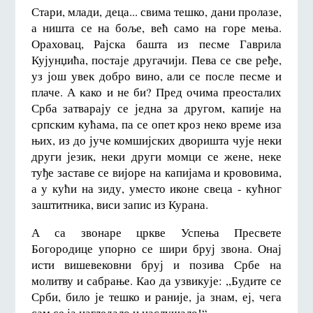
Стари, млади, деца... свима тешко, дани пролазе,
а ништа се на боље, већ само на горе мења.
Ораховац, Рајска башта из песме Гаврила
Кујунџића, постаје другачији. Пева се све ређе,
уз још увек добро вино, али се после песме и
плаче. А како и не би? Пред очима преосталих
Срба затварају се једна за другом, капије на
српским кућама, па се опет кроз неко време иза
њих, из до јуче комшијских дворишта чује неки
други језик, неки други момци се жене, неке
туђе заставе се вијоре на капијама и крововима,
а у кући на зиду, уместо иконе свеца - кућног
заштитника, виси запис из Курана.
А са звонаре цркве Успења Пресвете
Богородице упорно се шири бруј звона. Онај
исти вишевековни бруј и позива Србе на
молитву и сабрање. Као да узвикује: ,,Будите се
Срби, било је тешко и раније, ја знам, еј, чега
сам се ја нагледало и наслушало!“