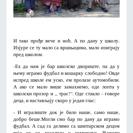
И тако прође вече и ноћ. А по дану у школу.
Изјуре се ту мало са вршњацима, мало изиграју
пред школом.
-Ех да нам је бар школско двориште, па да у
њему играмо фудбал и кошарку слободно! Овде
испред школе ем уско, ем пролазе аутомобили.
А ако се мало више замахнемо, оде лопта у
школски прозор и ,, трас!“. Оде стакло - говоре
деца, и настављају скоро у један глас:
- И игралиште док је било наше, само наше,
добро беше.Могли смо бар по дану да играмо
фудбал. А сад га делимо са шиптарском децом
која су се доселила у комшилук. Њихови