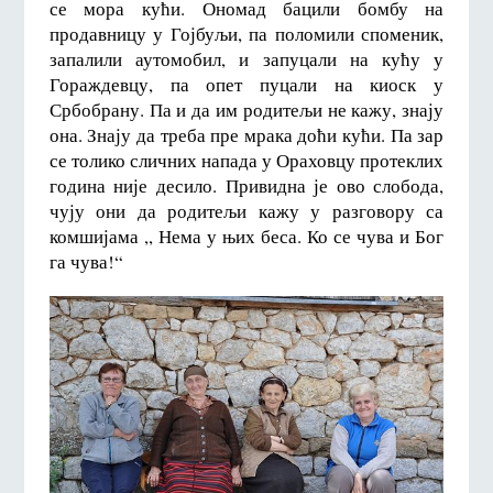
се мора кући. Ономад бацили бомбу на
продавницу у Гојбуљи, па поломили споменик,
запалили аутомобил, и запуцали на кућу у
Гораждевцу, па опет пуцали на киоск у
Србобрану. Па и да им родитељи не кажу, знају
она. Знају да треба пре мрака доћи кући. Па зар
се толико сличних напада у Ораховцу протеклих
година није десило. Привидна је ово слобода,
чују они да родитељи кажу у разговору са
комшијама ,, Нема у њих беса. Ко се чува и Бог
га чува!“