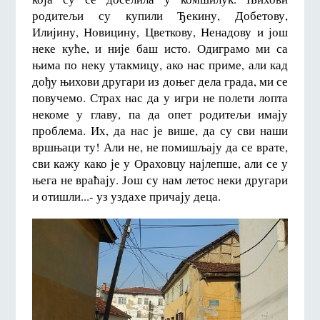
родитељи су купили Ђекину, Добетову,
Илијину, Новицину, Цветкову, Ненадову и још
неке куће, и није баш исто. Одиграмо ми са
њима по неку утакмицу, ако нас приме, али кад
дођу њихови другари из доњег дела града, ми се
повучемо. Страх нас да у игри не полети лопта
некоме у главу, па да опет родитељи имају
проблема. Их, да нас је више, да су сви наши
вршњаци ту! Али не, не помишљају да се врате,
сви кажу како је у Ораховцу најлепше, али се у
њега не враћају. Још су нам летос неки другари
и отишли...- уз уздахе причају деца.