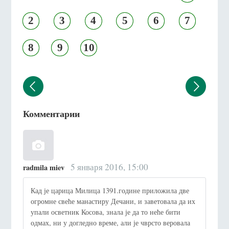
2
3
4
5
6
7
8
9
10
Комментарии
5 января 2016, 15:00
radmila miev
Кад је царица Милица 1391.године приложила две
огромне свеће манастиру Дечани, и заветовала да их
упали осветник Косова, знала је да то неће бити
одмах, ни у догледно време, али је чврсто веровала