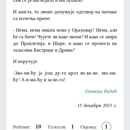
И заиста, то звоно допуњује одговор на питање
са почетка приче:
- Нема, нема ништа ново у Ораховцу! Нема, али
ће га бити! Чујете ли како звони? И како се шири
до Проклетија, и Шаре, и како се проноси на
таласима Бистрице и Дрима?
И поручује:
-Зво-ни-ћу ја још ду-го кроз ве-ко-ве, зво-ни-
ћу! А и-ма-ћу и за ко-га!
Оливера Радић
15 декабря 2015 г.
10
1
1
Рейтинг:
Голосов:
Оценка: