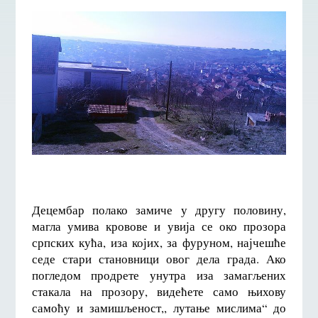
Децембар полако замиче у другу половину,
магла умива кровове и увија се око прозора
српских кућа, иза којих, за фуруном, најчешће
седе стари становници овог дела града. Ако
погледом продрете унутра иза замагљених
стакала на прозору, видећете само њихову
самоћу и замишљеност,, лутање мислима“ до