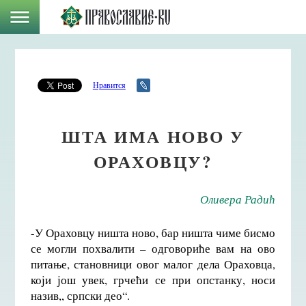
Нравится
ШТА ИМА НОВО У
ОРАХОВЦУ?
Оливера Радић
-У Ораховцу ништа ново, бар ништа чиме бисмо
се могли похвалити – одговориће вам на ово
питање, становници овог малог дела Ораховца,
који још увек, грчећи се при опстанку, носи
назив,, српски део“.