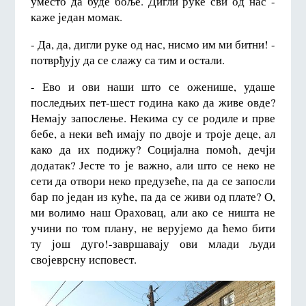
уместо да буде боље. Дигли руке сви од нас -
каже један момак.
- Да, да, дигли руке од нас, нисмо им ми битни! -
потврђују да се слажу са тим и остали.
- Ево и ови наши што се оженише, удаше
последњих пет-шест година како да живе овде?
Немају запослење. Некима су се родиле и прве
бебе, а неки већ имају по двоје и троје деце, ал
како да их подижу? Социјална помоћ, дечји
додатак? Јесте то је важно, али што се неко не
сети да отвори неко предузеће, па да се запосли
бар по један из куће, па да се живи од плате? О,
ми волимо наш Ораховац, али ако се ништа не
учини по том плану, не верујемо да ћемо бити
ту још дуго!-завршавају ови млади људи
својеврсну исповест.