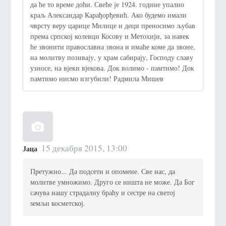
да ће то време доћи. Свеће је 1924. године упалио
краљ Александар Карађорђевић. Ако будемо имали
чврсту веру царице Милице и деци преносимо љубав
према српској колевци Косову и Метохији, за навек
ће звонити православна звона и имаће коме да звоне,
на молитву позивају, у храм сабирају, Господу славу
узносе, на вјеки вјекова. Док волимо - памтимо! Док
памтимо нисмо изгубили! Радмила Мишев
15 декабря 2015, 13:00
Јаца
Претужно... Да подсети и опомене. Све нас, да
молитве умножимо. Друго се ништа не може. Да Бог
сачува нашу страдалну браћу и сестре на светој
ѕемљи косметској.