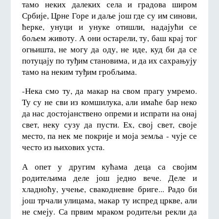
тамо неких далеких села и градова широм
Србије, Црне Горе и даље још где су им синови,
ћерке, унуци и унуке отишли, надајући се
бољем животу. А они остарели, ту, баш крај тог
огњишта, не могу да оду, не иде, куд би да се
потуцају по туђим становима, и да их сахрањују
тамо на неким туђим гробљима.
-Нека смо ту, да макар на свом прагу умремо.
Ту су не сви из комшилука, али имаће бар неко
да нас достојанствено опреми и испрати на онај
свет, неку сузу да пусти. Ех, свој свет, своје
место, па нек ме покрије и моја земља - чује се
често из њихових уста.
А опет у другим кућама деца са својим
родитељима деле још једно вече. Деле и
хладноћу, учење, свакодневне бриге... Радо би
још трчали улицама, макар ту испред цркве, али
не смеју. Са првим мраком родитељи рекли да