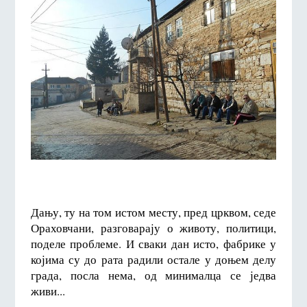
Дању, ту на том истом месту, пред црквом, седе
Ораховчани, разговарају о животу, политици,
поделе проблеме. И сваки дан исто, фабрике у
којима су до рата радили остале у доњем делу
града, посла нема, од минималца се једва
живи...