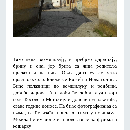
Тако деца размишљају, и пребрзо одрастају,
брину и она, јер брига са лица родитеља
прелази и на њих. Ових дана су се мало
орасположили. Ближи се Божић и Нова година.
Биће полазници по комшилуку и родбини,
добиће дарове. А и доћи ће добри људи који
воле Косово и Метохију и донеће им пакетиће,
сваке године доносе. Па биће фотографисања са
њима, па ће изаћи приче о њима у новинама.
Можда ће им донети и нове лопте за фудбал и
кошарку.