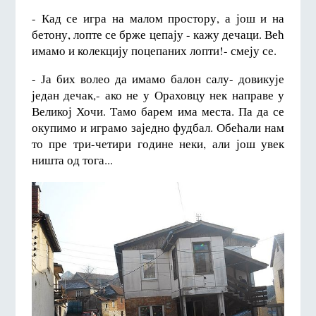
- Кад се игра на малом простору, а још и на
бетону, лопте се брже цепају - кажу дечаци. Већ
имамо и колекцију поцепаних лопти!- смеју се.
- Ја бих волео да имамо балон салу- довикује
један дечак,- ако не у Ораховцу нек направе у
Великој Хочи. Тамо барем има места. Па да се
окупимо и играмо заједно фудбал. Обећали нам
то пре три-четири године неки, али још увек
ништа од тога...