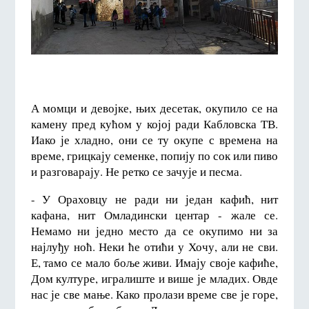
А момци и девојке, њих десетак, окупило се на
камену пред кућом у којој ради Кабловска ТВ.
Иако је хладно, они се ту окупе с времена на
време, грицкају семенке, попију по сок или пиво
и разговарају. Не ретко се зачује и песма.
- У Ораховцу не ради ни један кафић, нит
кафана, нит Омладински центар - жале се.
Немамо ни једно место да се окупимо ни за
најлуђу ноћ. Неки ће отићи у Хочу, али не сви.
Е, тамо се мало боље живи. Имају своје кафиће,
Дом културе, игралиште и више је младих. Овде
нас је све мање. Како пролази време све је горе,