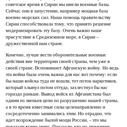
советское время в Сирии мы имели военные базы.
Сейчас они в запустении, например мощная база
военно-морских сил. Наша помощь правительству
Сирии способствовала тому, что принято решение
модернизировать эту базу. Очень важно наше
присутствие в Средиземном море, в Сирии –
дружественной нам стране.
Конечно, лучше вести оборонительные военные
действия вне территории своей страны, чем уже в
своей стране. Вспоминают Афганскую войну. Но ведь
эта война была очень важна для нас вот почему: если
бы наши войска туда не вошли, тот поток наркотиков,
который хлынул потом оттуда, захлестнул бы нас
гораздо раньше. Вывод войск из Афганистана был
одним из звеньев цепи по разрушению нашей страны,
а в то время известные силы целенаправленно и
сосредоточенно занимались этим. Но отрадно, что
идет возрождение былой мощи России, – это мы
показали всему миру. Показали, что по-прежнему