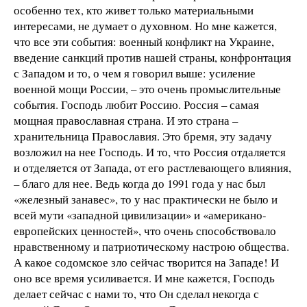
особенно тех, кто живет только материальными
интересами, не думает о духовном. Но мне кажется,
что все эти события: военный конфликт на Украине,
введение санкций против нашей страны, конфронтация
с Западом и то, о чем я говорил выше: усиление
военной мощи России, – это очень промыслительные
события. Господь любит Россию. Россия – самая
мощная православная страна. И это страна –
хранительница Православия. Это бремя, эту задачу
возложил на нее Господь. И то, что Россия отдаляется
и отделяется от Запада, от его растлевающего влияния,
– благо для нее. Ведь когда до 1991 года у нас был
«железный занавес», то у нас практически не было и
всей мути «западной цивилизации» и «американо-
европейских ценностей», что очень способствовало
нравственному и патриотическому настрою общества.
А какое содомское зло сейчас творится на Западе! И
оно все время усиливается. И мне кажется, Господь
делает сейчас с нами то, что Он сделал некогда с