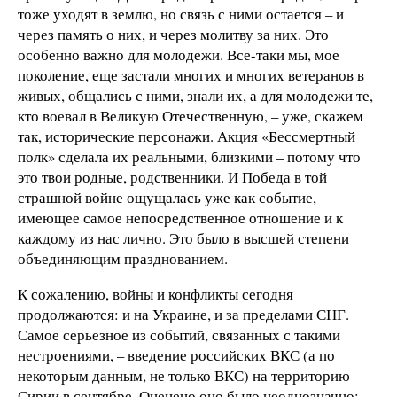
тоже уходят в землю, но связь с ними остается – и
через память о них, и через молитву за них. Это
особенно важно для молодежи. Все-таки мы, мое
поколение, еще застали многих и многих ветеранов в
живых, общались с ними, знали их, а для молодежи те,
кто воевал в Великую Отечественную, – уже, скажем
так, исторические персонажи. Акция «Бессмертный
полк» сделала их реальными, близкими – потому что
это твои родные, родственники. И Победа в той
страшной войне ощущалась уже как событие,
имеющее самое непосредственное отношение и к
каждому из нас лично. Это было в высшей степени
объединяющим празднованием.
К сожалению, войны и конфликты сегодня
продолжаются: и на Украине, и за пределами СНГ.
Самое серьезное из событий, связанных с такими
нестроениями, – введение российских ВКС (а по
некоторым данным, не только ВКС) на территорию
Сирии в сентябре. Оценено оно было неоднозначно: