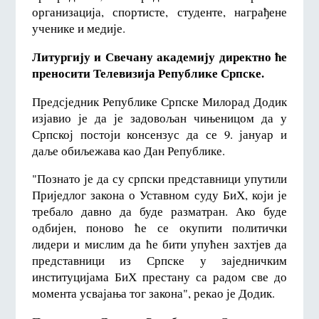
организација, спортисте, студенте, награђене
ученике и медије.
Литургију и Свечану академију директно ће
преносити Телевизија Републике Српске.
Предсједник Републике Српске Милорад Додик
изјавио је да је задовољан чињеницом да у
Српској постоји консензус да се 9. јануар и
даље обиљежава као Дан Републике.
"Познато је да су српски представници упутили
Приједлог закона о Уставном суду БиХ, који је
требало давно да буде разматран. Ако буде
одбијен, поново ће се окупити политички
лидери и мислим да ће бити упућен захтјев да
представници из Српске у заједничким
институцијама БиХ престану са радом све до
момента усвајања тог закона", рекао је Додик.