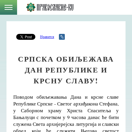
Нравится
СРПСКА ОБИЉЕЖАВА
ДАН РЕПУБЛИКЕ И
КРСНУ СЛАВУ!
Поводом обиљежавања Дана и крсне славе
Републике Српске - Светог архиђакона Стефана,
у Саборном храму Христа Спаситеља у
Бањалуци с почетком у 9 часова данас ће бити
служена Света архијерејска литургија и славски
обред који ће служити Његова светост