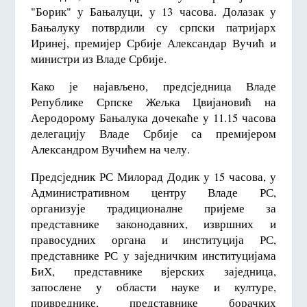
"Борик" у Бањалуци, у 13 часова. Долазак у
Бањалуку потврдили су српски патријарх
Иринеј, премијер Србије Александар Вучић и
министри из Владе Србије.
Како је најављено, предсједница Владе
Републике Српске Жељка Цвијановић на
Аеродорому Бањалука дочекаће у 11.15 часова
делегацију Владе Србије са премијером
Александром Вучићем на челу.
Предсједник РС Милорад Додик у 15 часова, у
Административном центру Владе РС,
организује традиционалне пријеме за
представнике законодавних, извршних и
правосудних органа и институција РС,
представнике РС у заједничким институцијама
БиХ, представнике вјерских заједница,
запослене у области науке и културе,
привреднике, представнике борачких