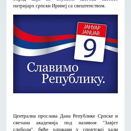
патријарх српски Иринеј са свештенством.
Централна прослава Дана Републике Српске и
свечана академија под називом "Завјет
слободи", биће одржани у спортској хали