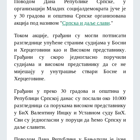
Поводом Дана Републике Српске, у
организацији Младих социјалдемократа јуче је
у 30 градова и општина Српске организована
акција под називом "
Српска и даље слави
."
Током акције, грађани су могли потписати
разгледнице упућене страним судијама у Босни
и Херцеговини као и Високом представнику.
Грађани су скоро једногласно поручили
судијама и високом представнику да се не
мијешају у унутрашње ствари Босне и
Херцеговине.
Грађани у преко 30 градова и општина у
Републици Српској данас су послали око 10.000
разгледница са порукама високом представнику
у БиХ Валентину Инцку и Уставном суду БиХ.
Сви су једногласни у поруци да ћемо Српску и
даље славити.
Поводом Дана Републике у Бањалуци је јуче