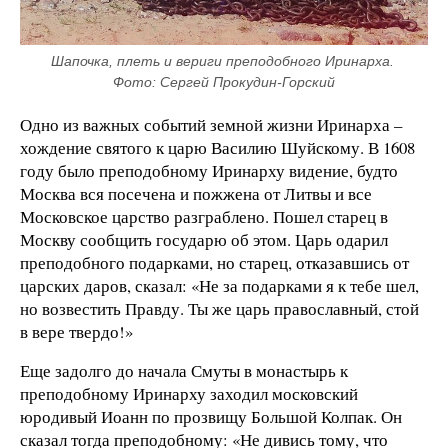
Шапочка, плеть и вериги преподобного Иринарха. 
Фото: Сергей Прокудин-Горский
Одно из важных событий земной жизни Иринарха –
хождение святого к царю Василию Шуйскому. В 1608
году было преподобному Иринарху видение, будто
Москва вся посечена и пожжена от Литвы и все
Московское царство разграблено. Пошел старец в
Москву сообщить государю об этом. Царь одарил
преподобного подарками, но старец, отказавшись от
царских даров, сказал: «Не за подарками я к тебе шел,
но возвестить Правду. Ты же царь православный, стой
в вере твердо!»
Еще задолго до начала Смуты в монастырь к
преподобному Иринарху заходил московский
юродивый Иоанн по прозвищу Большой Колпак. Он
сказал тогда преподобному: «Не дивись тому, что