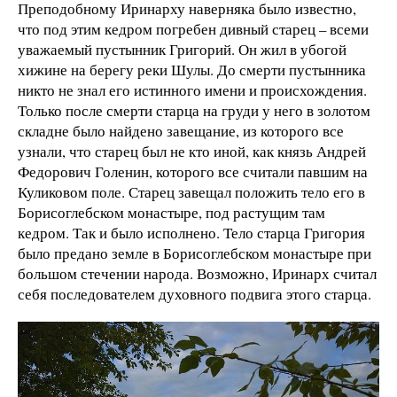
Преподобному Иринарху наверняка было известно,
что под этим кедром погребен дивный старец – всеми
уважаемый пустынник Григорий. Он жил в убогой
хижине на берегу реки Шулы. До смерти пустынника
никто не знал его истинного имени и происхождения.
Только после смерти старца на груди у него в золотом
складне было найдено завещание, из которого все
узнали, что старец был не кто иной, как князь Андрей
Федорович Голенин, которого все считали павшим на
Куликовом поле. Старец завещал положить тело его в
Борисоглебском монастыре, под растущим там
кедром. Так и было исполнено. Тело старца Григория
было предано земле в Борисоглебском монастыре при
большом стечении народа. Возможно, Иринарх считал
себя последователем духовного подвига этого старца.