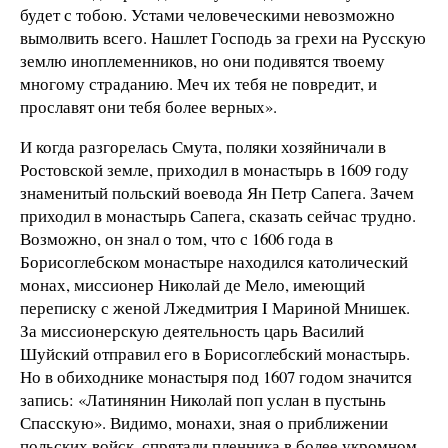
будет с тобою. Устами человеческими невозможно
вымолвить всего. Нашлет Господь за грехи на Русскую
землю иноплеменников, но они подивятся твоему
многому страданию. Меч их тебя не повредит, и
прославят они тебя более верных».
И когда разгорелась Смута, поляки хозяйничали в
Ростовской земле, приходил в монастырь в 1609 году
знаменитый польский воевода Ян Петр Сапега. Зачем
приходил в монастырь Сапега, сказать сейчас трудно.
Возможно, он знал о том, что с 1606 года в
Борисоглебском монастыре находился католический
монах, миссионер Николай де Мело, имеющий
переписку с женой Лжедмитрия I Мариной Мнишек.
За миссионерскую деятельность царь Василий
Шуйский отправил его в Борисоглeбский монастырь.
Но в обиходнике монастыря под 1607 годом значится
запись: «Латинянин Николай поп услан в пустынь
Спасскую». Видимо, монахи, зная о приближении
польских войск, спрятали пленника в более укромном