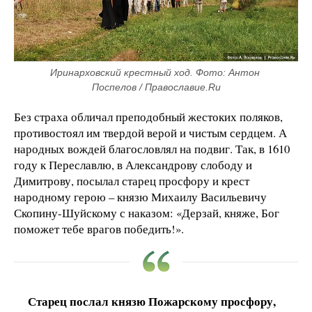
Иринарховский крестный ход. Фото: Антон 
Поспелов / Православие.Ru
Без страха обличал преподобный жестоких поляков,
противостоял им твердой верой и чистым сердцем. А
народных вождей благословлял на подвиг. Так, в 1610
году к Переславлю, в Александрову слободу и
Димитрову, посылал старец просфору и крест
народному герою – князю Михаилу Васильевичу
Скопину-Шуйскому с наказом: «Дерзай, княже, Бог
поможет тебе врагов победить!».
Старец послал князю Пожарскому просфору,