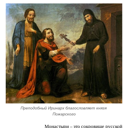
Преподобный Иринарх благословляет князя 
Пожарского
Монастыри – это сокровище русской