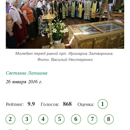
Молебен перед ракой прп. Иринарха Затворника. 
Фото: Василий Нестеренко
Светлана Лапшина
26 января 2016 г.
9.9
868
1
Рейтинг:
Голосов:
Оценка:
2
3
4
5
6
7
8