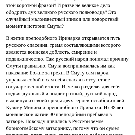
этой короткой фразой? И разве не великое дело –
ободрить дух великого русского полководца? Это
случайный малоизвестный эпизод или поворотный
момент в истории Смуты?
В житии преподобного Иринарха открывается путь
русского спасения, тремя составляющими которого
являются воинская доблесть, смирение и
подвижничество. Сам русский народ понимал причину
Смуты правильно. Смута воспринималась им как
наказание Божие за грехи. В Смуту сам народ
управлял собой и сам себя спасал в отсутствие
государственной власти. И, четко разделяя для себя
подвиг духовный и подвиг ратный, русский народ
выдвинул из своей среды двух героев-освободителей –
Кузьму Минина и преподобного Иринарха. Из 38 лет
монашеской жизни 30 преподобный пребывал в
затворе. Повсюду дивились в Русской земле
борисоглебскому затворнику, потому что он сумел
подчинить плоть душе, являя пример добровольного