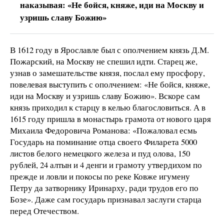
наказывая: «Не бойся, княже, иди на Москву и
узришь славу Божию»
В 1612 году в Ярославле был с ополчением князь Д.М.
Пожарский, на Москву не спешил идти. Старец же,
узнав о замешательстве князя, послал ему просфору,
повелевая выступить с ополчением: «Не бойся, княже,
иди на Москву и узришь славу Божию». Вскоре сам
князь приходил к старцу в келью благословиться. А в
1615 году пришла в монастырь грамота от нового царя
Михаила Федоровича Романова: «Пожаловал есмь
Государь на поминание отца своего Филарета 5000
листов белого немецкого железа и пуд олова, 150
рублей, 24 алтын и 4 денги и грамоту утвердихом по
прежде и ловли и покосы по реке Ковже игумену
Петру да затворнику Иринарху, ради трудов его по
Бозе». Даже сам государь признавал заслуги старца
перед Отечеством.