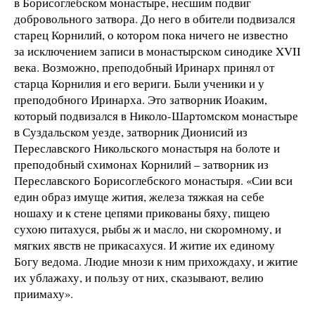
в Борисоглебском монастыре, несшим подвиг
добровольного затвора. До него в обители подвизался
старец Корнилий, о котором пока ничего не известно
за исключением записи в монастырском синодике XVII
века. Возможно, преподобный Иринарх принял от
старца Корнилия и его вериги. Были ученики и у
преподобного Иринарха. Это затворник Иоаким,
который подвизался в Николо-Шартомском монастыре
в Суздальском уезде, затворник Дионисий из
Переславского Никольского монастыря на болоте и
преподобный схимонах Корнилий – затворник из
Переславского Борисоглебского монастыря. «Сии вси
един образ имуще жития, железа тяжкая на себе
ношаху и к стене цепями прикованы бяху, пищею
сухою питахуся, рыбы ж и масло, ни скоромному, и
мягких явств не прикасахуся. И житие их единому
Богу ведома. Людие мнози к ним прихождаху, и житие
их ублажаху, и пользу от них, сказывают, велию
приимаху».