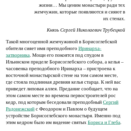
жизни… Мы ценим монастыри ради тех
жемчужин, которые появляются и сияют в
их стенах.
Князь Сергей Николаевич Трубецкой
Такой многоценной жемчужиной в Борисоглебской
обители сияет имя преподобного
Иринарха-
затворника
. Мощи его покоятся под спудом в
Ильинском приделе Борисоглебского собора, а келья –
часовенка преподобного Иринарха – пристроена к
восточной монастырской стене на том самом месте,
где стояла подлинная древняя келья старца. К ней вас
приведет липовая аллея. Предание сообщает, что на
этом самом месте во времена первостроителей рос
кедр, под которым беседовали преподобный
Сергий
Радонежский
с Феодором и Павлом о будущем
устройстве Борисоглебского монастыря. Именно под
этим кедром было им видение святых
Бориса и Глебa
.