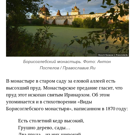
Борисоглебский монастырь. Фото: Антон 
Поспелов / Православие.Ru
В монастыре в старом саду за еловой аллеей есть
высохший пруд. Монастырское предание гласит, что
пруд этот ископан святым Иринархом. Об этом
упоминается и в стихотворении «Виды
Борисоглебского монастыря», написанном в 1870 году:
Есть столетний кедр высокий,
Грушно дерево, сады…
Два пруда – из них широкий –