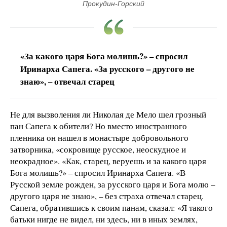
Прокудин-Горский
«За какого царя Бога молишь?» – спросил
Иринарха Сапега. «За русского – другого не
знаю», – отвечал старец
Не для вызволения ли Николая де Мело шел грозный
пан Сапега к обители? Но вместо иностранного
пленника он нашел в монастыре добровольного
затворника, «сокровище русское, неоскудное и
неокрадное». «Как, старец, веруешь и за какого царя
Бога молишь?» – спросил Иринарха Сапега. «В
Русской земле рожден, за русского царя и Бога молю –
другого царя не знаю», – без страха отвечал старец.
Сапега, обратившись к своим панам, сказал: «Я такого
батьки нигде не видел, ни здесь, ни в иных землях,