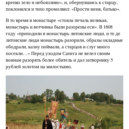
крепко зело и небоязливо», и, обернувшись к старцу,
поклонился и тихо промолвил: «Прости меня, батько».
В то время в монастыре «стояла печаль великая,
монастырь и вотчинка были разорены еси». В 1608
году «приходили в монастырь литовские люди, и те де
литовские люди монастырь разорили, образы окладные
ободрали, казну поймали, а старцов и слуг много
посекли…» Перед уходом Сапега не велел своим
воинам разорять более обитель и дал затворнику 5
рублей золотом на милостыню.