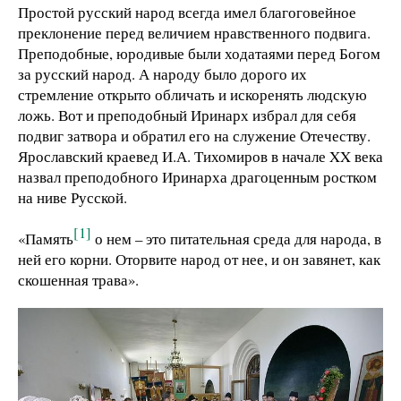
Простой русский народ всегда имел благоговейное
преклонение перед величием нравственного подвига.
Преподобные, юродивые были ходатаями перед Богом
за русский народ. А народу было дорого их
стремление открыто обличать и искоренять людскую
ложь. Вот и преподобный Иринарх избрал для себя
подвиг затвора и обратил его на служение Отечеству.
Ярославский краевед И.А. Тихомиров в начале XX века
назвал преподобного Иринарха драгоценным ростком
на ниве Русской.
[1]
«Память
о нем – это питательная среда для народа, в
ней его корни. Оторвите народ от нее, и он завянет, как
скошенная трава».