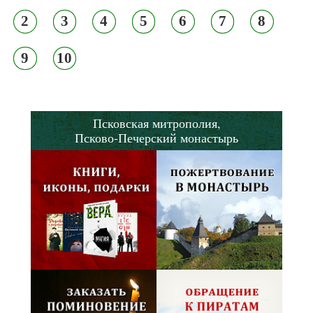
2
3
4
5
6
7
8
9
10
Псковская митрополия,
Псково-Печерский монастырь