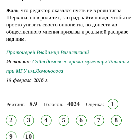
Жаль, что редактор оказался пусть не в роли тигра
Шерхана, но в роли тех, кто рад найти повод, чтобы не
просто унизить своего оппонента, но донести до
общественного мнения призывы к реальной расправе
над ним.
Протоиерей Владимир Вигилянский
Источник:
Сайт домового храма мученицы Татианы
при МГУ им.Ломоносова
18 февраля 2016 г.
8.9
4024
1
Рейтинг:
Голосов:
Оценка:
2
3
4
5
6
7
8
9
10