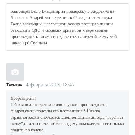
Благодарю Вас о Владимир за поддержку Б Андрея -я из
Львова -о Андрей меня крестил в 63 года -потом внука-
Толпа верующих -неверящихи всяких посещала лекции
батюшки в ОДО и скольких привел он к вере своими
проповедями-книгами и т д -не счесть-передайте ему мой
поклон рб Светлана
4 февраля 2018, 18:47
Татьяна
Добрый день!
С большим интересом стали слушать проповеди отца
Андрея,очень полезны его наставления!!!Ничего
страшного,если он,человек эмоциональный,иногда "перегнет
палку",нам это полезно!Не каждому поможет,если его только
гладить по голове.