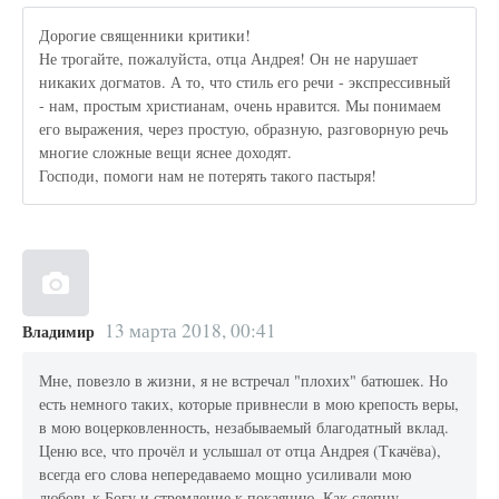
Дорогие священники критики!
Не трогайте, пожалуйста, отца Андрея! Он не нарушает
никаких догматов. А то, что стиль его речи - экспрессивный
- нам, простым христианам, очень нравится. Мы понимаем
его выражения, через простую, образную, разговорную речь
многие сложные вещи яснее доходят.
Господи, помоги нам не потерять такого пастыря!
13 марта 2018, 00:41
Владимир
Мне, повезло в жизни, я не встречал "плохих" батюшек. Но
есть немного таких, которые привнесли в мою крепость веры,
в мою воцерковленность, незабываемый благодатный вклад.
Ценю все, что прочёл и услышал от отца Андрея (Ткачёва),
всегда его слова непередаваемо мощно усиливали мою
любовь к Богу и стремление к покаянию. Как слепцу