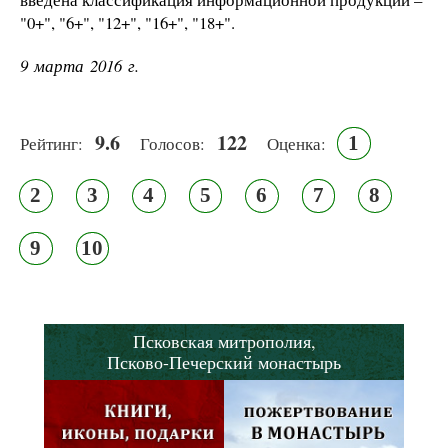
"0+", "6+", "12+", "16+", "18+".
9 марта 2016 г.
9.6
122
1
Рейтинг:
Голосов:
Оценка:
2
3
4
5
6
7
8
9
10
Псковская митрополия,
Псково-Печерский монастырь