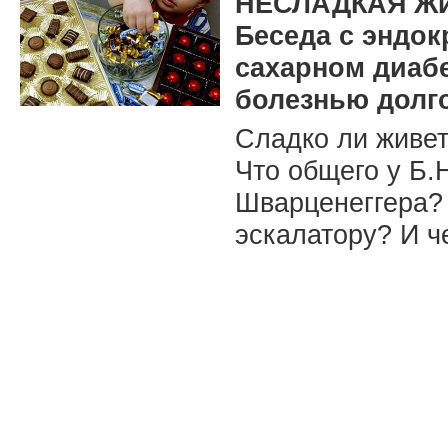
НЕСЛАДКАЯ Ж
Беседа с эндок
сахарном диабет
болезнью долго
Сладко ли живет
Что общего у Б.
Шварценеггера?
эскалатору? И ч