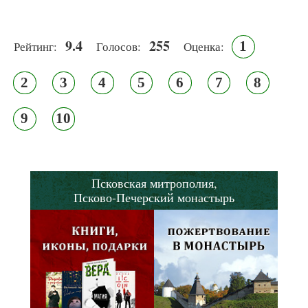
9.4
255
1
Рейтинг:
Голосов:
Оценка:
2
3
4
5
6
7
8
9
10
Псковская митрополия,
Псково-Печерский монастырь