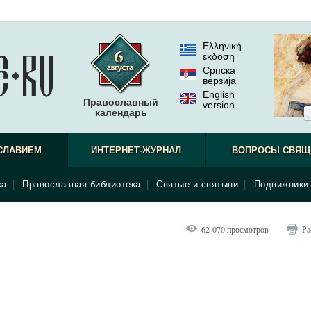
Ελληνική
έκδοση
Српска
верзиjа
English
Православный
version
календарь
СЛАВИЕМ
ИНТЕРНЕТ-ЖУРНАЛ
ВОПРОСЫ СВЯЩ
ка
|
Православная библиотека
|
Святые и святыни
|
Подвижники 
62 070 просмотров
Ра