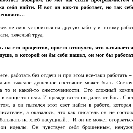
а себя найти. И вот он как-то работает, но так себе
 ленивого…
век не смог устроиться на другую работу и потому рабо
тати, тяжелый труд.
ь на сто процентов, просто втянулся, что называется
 душе, в которой он бы себя нашел, он мог бы работат
те, работать без отдачи и при этом все-таки работать –
вольно тяжелое душевное состояние может быть. Состоя
 а то и какой-то ожесточенности. Это сложный компл
 в конце тоннеля. И прежде всего он далек от Бога. Све
гом, а он пытался этот свет найти в работе, которая 
исателем, а оказалось, что как писатель он не состоя
абатывать на хлеб насущный… И он не может оторваться
свои идеалы. Он чувствует себя брошенным, ненужн