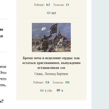
Рейтинг:
8.5
Голосов:
13
665
но
ко
Бремя меча и исцеление сердца: как
остаться христианином, вынужденно
вное
останавливая зло
 Это
Свящ. Леонид Бартков
 что
Рейтинг:
9.8
Голосов:
191
нь,
2 174
8
и?