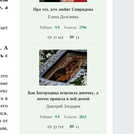
, а
Про тех, кто любит Спиридона
Елена Долгачёва
тает
Рейтинг:
9.9
Голосов:
2796
37 415
13
. А
ь с
 это
ние
екс
Как Богородица исцелила девочку, а
та в
потом пришла к ней домой
его
Дмитрий Злодорев
лся,
Рейтинг:
9.9
Голосов:
2015
 от
ым,
23 715
11