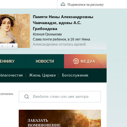
Подписаться на рассылку
Памяти Нины Александровны
Чавчавадзе, вдовы А.С.
Грибоедова
Ксения Гринькова
Сама почти ребенок, в 16 лет Нина
Александровна осталась вдовой,
потерявшей одновременно и мужа, и
ребенка.
ЕННИКУ
НОВОСТИ
МЕДИА
благочестия
|
Жизнь Церкви
|
Богослужение
спечатать