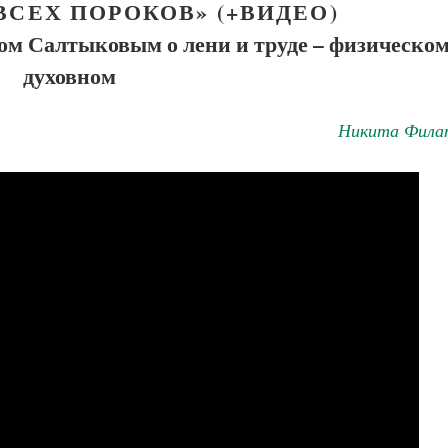
ВСЕХ ПОРОКОВ» (+ВИДЕО)
ом Салтыковым о лени и труде – физическом
духовном
Никита Фила