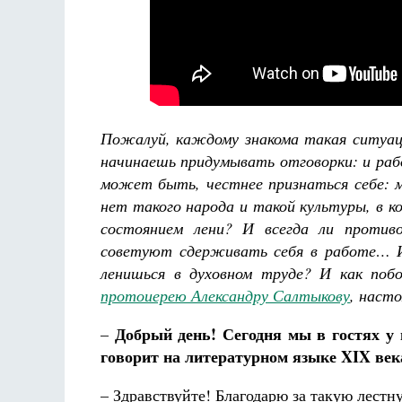
Пожалуй, каждому знакома такая ситуаци
Разлуки не будет
редерика де Грааф
начинаешь придумывать отговорки: и раб
Как найти своё место в жизни
Кирилл Мурышев
может быть, честнее признаться себе: м
нет такого народа и такой культуры, в к
состоянием лени? И всегда ли против
советуют сдерживать себя в работе… И
ленишься в духовном труде? И как поб
протоиерею Александру Салтыкову
, наст
Добрый день! Сегодня мы в гостях у
–
говорит на литературном языке
XIX
век
– Здравствуйте! Благодарю за такую лестн