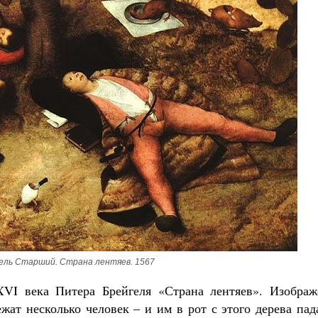
ель Старший. Страна лентяев. 1567
XVI века Питера Брейгеля «Страна лентяев». Изображ
жат несколько человек – и им в рот с этого дерева па