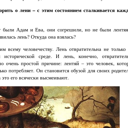
орить о лени – с этим состоянием сталкивается каж
 были Адам и Ева, они согрешили, но не были лентяя
явилась лень? Откуда она взялась?
им всему человечеству. Лень отвратительна не только 
исторической среде. И лень, конечно, отвратитель
 по очень простой причине: лентяй – это человек, кот
лько потребляет. Он становится обузой для своих родите
а это его всячески высмеивают.