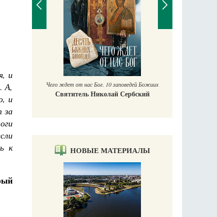
Православный мальчик
Екатерина Баканова
, и
с Бог. 10 заповедей Божиих
… А,
 Николай Сербский
, и
т за
оги
сли
ь к
НОВЫЕ МАТЕРИАЛЫ
рый