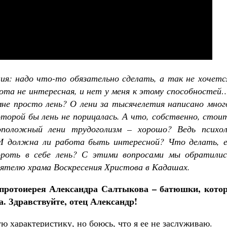
Великомученик Георгий Победоносец. Научись у
святого
я: надо что-то обязательно сделать, а так не хочется
Роман Котов
Чего ждет от на
ота не интересная, и нет у меня к этому способностей
Святитель
не просто лень? О лени за тысячелетия написано много
оторой бы лень не порицалась. А что, собственно, стои
оположный лени трудоголизм – хорошо? Ведь психол
 должна ли работа быть интересной? Что делать, е
ороть в себе лень? С этими вопросами мы обратилис
оятелю храма Воскресения Христова в Кадашах.
 протоиерея Александра Салтыкова – батюшки, кото
а. Здравствуйте, отец Александр!
ую характеристику, но боюсь, что я ее не заслуживаю.