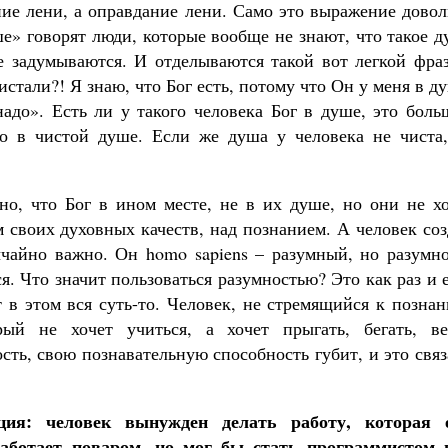
ие лени, а оправдание лени. Само это выражение довол
ше» говорят люди, которые вообще не знают, что такое 
е задумываются. И отделываются такой вот легкой фраз
стали?! Я знаю, что Бог есть, потому что Он у меня в д
надо». Есть ли у такого человека Бог в душе, это бол
ко в чистой душе. Если же душа у человека не чиста,
чно, что Бог в ином месте, не в их душе, но они не х
м своих духовных качеств, над познанием. А человек со
чайно важно. Он homo sapiens – разумный, но разумно
я. Что значит пользоваться разумностью? Это как раз и 
 в этом вся суть-то. Человек, не стремящийся к позна
ый не хочет учиться, а хочет прыгать, бегать, ве
ть, свою познавательную способность губит, и это свя
ция: человек вынужден делать работу, которая 
работает поваром, но мог бы стать программистом 