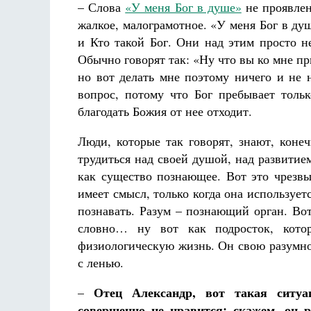
– Слова
«У меня Бог в душе»
не проявлен
жалкое, малограмотное. «У меня Бог в ду
и Кто такой Бог. Они над этим просто н
Обычно говорят так: «Ну что вы ко мне при
но вот делать мне поэтому ничего и не 
вопрос, потому что Бог пребывает толь
благодать Божия от нее отходит.
Люди, которые так говорят, знают, коне
трудиться над своей душой, над развитие
как существо познающее. Вот это чрезвы
имеет смысл, только когда она используетс
познавать. Разум – познающий орган. Вот
словно… ну вот как подросток, котор
физиологическую жизнь. Он свою разумнос
с ленью.
Отец Александр, вот такая ситуа
–
совершенно не нравится; скажем, он 