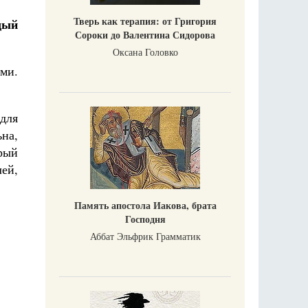
Тверь как терапия: от Григория
дый
Сороки до Валентина Сидорова
Оксана Головко
ми.
для
на,
орый
лей,
Память апостола Иакова, брата
Господня
Аббат Эльфрик Грамматик