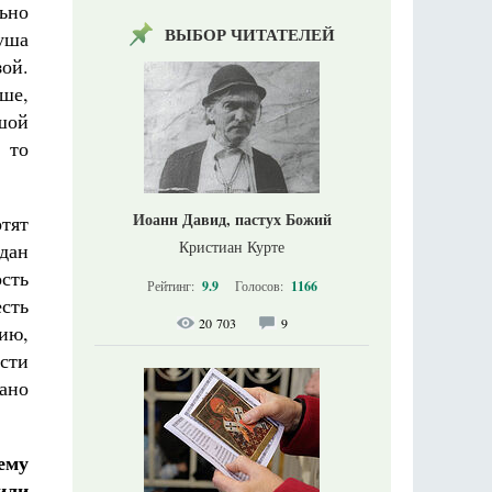
ьно
ВЫБОР ЧИТАТЕЛЕЙ
душа
ой.
уше,
ьшой
 то
Иоанн Давид, пастух Божий
отят
Кристиан Курте
здан
сть
Рейтинг:
9.9
Голосов:
1166
есть
20 703
9
нию,
сти
зано
ему
или