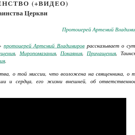
НСТВО (+ВИДЕО)
аинства Церкви
Протоиерей Артемий Владими
и»
протоиерей Артемий Владимиров
рассказывает о сут
ещения
,
Миропомазания
,
Покаяния
,
Причащения
, Таинс
ия
.
тва, о той миссии, что возложена на священника, о т
ши и сердца, его жизни внешней, об ответственно