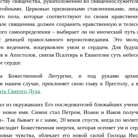
ству священства, рукоположению во священнослужители
стойными, Церковью признанными ставленниками, лиц
ого пола, которые соответствуют по своим нравствен
еале священник должен сохранить нравственную и телес
ного самоопределения – выбирает ли он иноческий путь
 девицей православного вероисповедания. Это моло
ен ведением, воцерковлен умом и сердцем. Для будущ
в и Апостолов, святая Псалтирь и Евангелие суть небе
е сердце.
на Божественной Литургии, и под руками архие
в нашем случае, преклоняет свою главу к Престолу, а 
ать Святого Духа
.
рал из окружавших Его последователей ближайших учени
му новое имя. Симон стал Петром, Иоанн и Иаков получ
. Так бывает и с нами, 20 веков спустя, когда по моли
исходит Божественная энергия, которая осеняет ум и се
овые чувства, облекает его новой силой Господа Иис