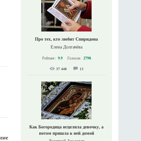
Про тех, кто любит Спиридона
Елена Долгачёва
Рейтинг:
9.9
Голосов:
2798
37 448
13
Как Богородица исцелила девочку, а
потом пришла к ней домой
ние
Дмитрий Злодорев