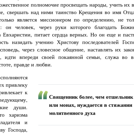
 божественное полномочие просвещать народы, учить их 
ые, свершать над ними таинство Крещения во имя Отца
олько является миссионером по определению, не тол
: он человек, через руки которого благодать Божи
в Евхаристии, питает сердца верных. Но он еще и паст
ость назидать учению Христову последователей Госпо
поведь, через словесное общение, наставлять их зако
ь, идти впереди своей покаянной семьи, служа во в
стоте, правде и любви.
сполняются
сех привлеку
ривлекает к
Священник более, чем отшельник
едующему,
или монах, нуждается в стяжании
ские души.
молитвенного духа
то харизма
ладателя и
ву Господа,