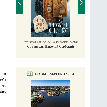
П
Е
аучись у
Чего ждет от нас Бог. 10 заповедей Божиих
Святитель Николай Сербский
– в
НОВЫЕ МАТЕРИАЛЫ
ебя
нять
де,