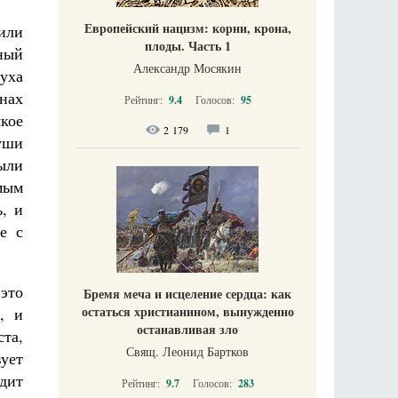
Европейский нацизм: корни, крона,
или
плоды. Часть 1
нный
Александр Мосякин
духа
нах
Рейтинг:
9.4
Голосов:
95
якое
2 179
1
уши
были
имым
, и
е с
 это
Бремя меча и исцеление сердца: как
остаться христианином, вынужденно
, и
останавливая зло
ста,
Свящ. Леонид Бартков
ует
дит
Рейтинг:
9.7
Голосов:
283