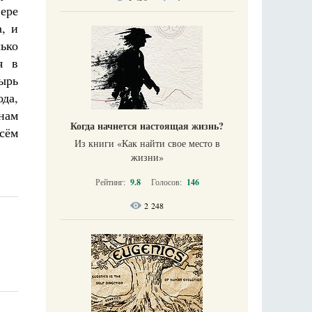
вере
, и
ько
я в
ырь
да,
нам
Когда начнется настоящая жизнь?
сём
Из книги «Как найти свое место в
жизни​»
Рейтинг:
9.8
Голосов:
146
2 248