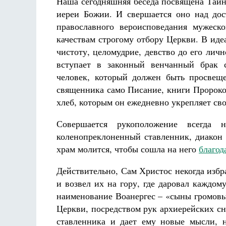
Наша сегодняшняя беседа посвящена Таин
иереи Божии. И свершается оно над до
православного вероисповедания мужеск
качествам строгому отбору Церкви. В ид
чистоту, целомудрие, девство до его лич
вступает в законный венчанный брак с
человек, который должен быть просвещ
священника само Писание, книги Пророко
хлеб, которым он ежедневно укрепляет сво
Совершается рукоположение всегда 
коленопреклоненный ставленник, диакон 
храм молится, чтобы сошла на него
благод
Действительно, Сам Христос некогда изб
и возвел их на гору, где даровал каждо
наименование Воанергес – «сыны громовы»
Церкви, посредством рук архиерейских сн
ставленника и дает ему новые мысли, н