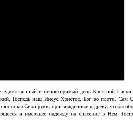
Великомученик Георгий Победоносец. Н
святого
Роман Котов
Как найти своё место в жизни
Кирилл Мурышев
 в единственный и неповторимый день Крестной Пасхи 
кий, Господь наш Иисус Христос, Бог во плоти, Сам С
 простирая Свои руки, пригвожденные к древу, чтобы об
ающееся и имеющее надежду на спасение в Нем, Госпо