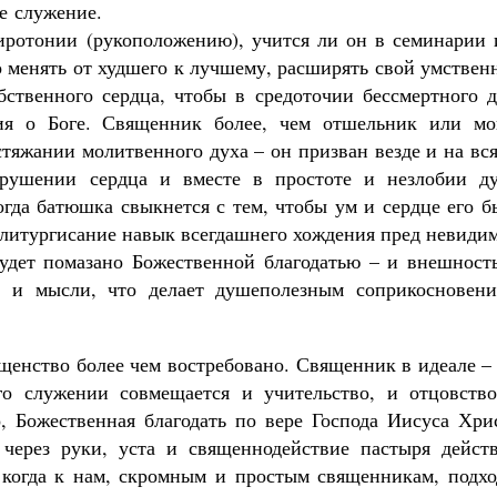
е служение.
хиротонии (рукоположению), учится ли он в семинарии 
о менять от худшего к лучшему, расширять свой умстве
обственного сердца, чтобы в средоточии бессмертного 
ния о Боге. Священник более, чем отшельник или мо
тяжании молитвенного духа – он призван везде и на вс
крушении сердца и вместе в простоте и незлобии д
огда батюшка свыкнется с тем, чтобы ум и сердце его 
ез литургисание навык всегдашнего хождения пред невид
будет помазано Божественной благодатью – и внешность
, и мысли, что делает душеполезным соприкосновени
щенство более чем востребовано. Священник в идеале –
го служении совмещается и учительство, и отцовство
о, Божественная благодать по вере Господа Иисуса Хри
через руки, уста и священнодействие пастыря действ
 когда к нам, скромным и простым священникам, подхо