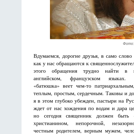
Фото:
Вдумаемся, дорогие друзья, в само слово
как у нас обращаются к священнослужител
этого обращения трудно найти в г
английском, французском языках.
«батюшка» веет чем-то патриархальным
теплым, простым, сердечным. Таковы и д
я в этом глубоко убежден, пастыри на Рус
ждет от нас хождения по водам и дара це
но сегодня священник должен быть 
христианином, непорочной, незазор
честным родителем, верным мужем, чел