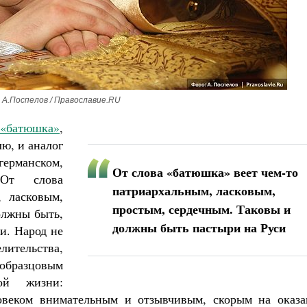
 А.Поспелов / Православие.RU
«батюшка»
,
ю, и аналог
ерманском,
От слова «батюшка» веет чем-то
 От слова
патриархальным, ласковым,
, ласковым,
простым, сердечным. Таковы и
олжны быть,
должны быть пастыри на Руси
и. Народ не
лительства,
образцовым
ной жизни:
овеком внимательным и отзывчивым, скорым на оказа