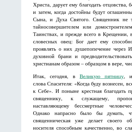
Христа, дарует ему благодать отцовства,
и затем, когда достойны будут оглашенн
Сына, и Духа Святого. Священник не т
тайносовершителем или домостроителем
Таинствах, и прежде всего в Крещении, 
словесных овец: Бог дает ему способн
проявлять о них душепопечение через Ис
духовной брани и предводительствоват
христианам образом – образцом в вере, чи
Итак, сегодня, в
Великую пятницу
, и
слова Спасителя: «Когда буду вознесен, в
к Себе». И поныне крестная благодать п
священнику, к служащему, пропов
наставляющему бессмертные человече
Однако напрасно было бы думать, ч
священническая уже делает своего об
носителя способным качественно, во сла