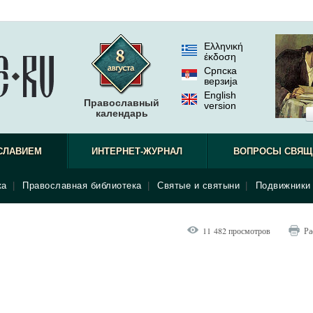
Ελληνική
έκδοση
Српска
верзиjа
English
Православный
version
календарь
СЛАВИЕМ
ИНТЕРНЕТ-ЖУРНАЛ
ВОПРОСЫ СВЯЩ
ка
|
Православная библиотека
|
Святые и святыни
|
Подвижники 
11 482 просмотров
Ра