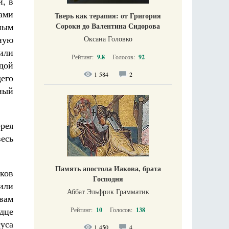
, в
ами
Тверь как терапия: от Григория
Сороки до Валентина Сидорова
ным
ную
Оксана Головко
 или
Рейтинг:
9.8
Голосов:
92
дой
1 584
2
его
сный
рея
весь
Память апостола Иакова, брата
ков
Господня
или
Аббат Эльфрик Грамматик
твам
рдце
Рейтинг:
10
Голосов:
138
уса
1 450
4