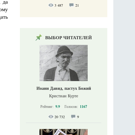
 да
3 487
21
тому
дать
ВЫБОР ЧИТАТЕЛЕЙ
Иоанн Давид, пастух Божий
Кристиан Курте
Рейтинг:
9.9
Голосов:
1167
20 732
9