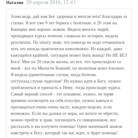
29 апреля 2016, 12:43
Наталия
Александр, дай вам Бог здоровья и многая лета! Благодарю за
статью. Я вот уже 9 лет борюсь с болезнью, и 20 этаж на
Каширке мне хорошо знаком. Видела многих людей,
проходящих курсы лечения, слышала их истории, видела
результаты. По опыту знаю, что никогда не надо отчаиваться,
хоть это иногда практически невозможно. Из каждой, даже
кажущейся крайней, ситуации может быть выход! Но НЕ БЕЗ
Бога! Мне на 20 спасли жизнь, но все, что происходило со
мной - все по Милости Божией, по молитвам моих близких.
Я видела удивительные случаи, когда болезнь
отступала,случаи чудесные! Но нужно идти к Богу, нужно
приблизиться и припасть к Нему, тогда происходят чудеса.
Самый верный способ - это покаяние, нужно, не теряя
времени посмотреть на себя изнутри, нужно каяться и
причащаться очень-очень часто, каждую неделю, если
возможно. Если вы далеки от веры, но хотите ее обрести,
можно прийти в храм, поговорить со священником, все
рассказать и вы получите помощь! Один маленький шажок
навстречу к Богу, который так вас ждет, и будет помощь!