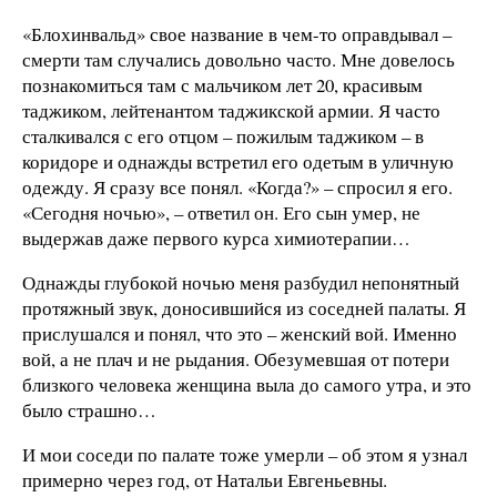
«Блохинвальд» свое название в чем-то оправдывал –
смерти там случались довольно часто. Мне довелось
познакомиться там с мальчиком лет 20, красивым
таджиком, лейтенантом таджикской армии. Я часто
сталкивался с его отцом – пожилым таджиком – в
коридоре и однажды встретил его одетым в уличную
одежду. Я сразу все понял. «Когда?» – спросил я его.
«Сегодня ночью», – ответил он. Его сын умер, не
выдержав даже первого курса химиотерапии…
Однажды глубокой ночью меня разбудил непонятный
протяжный звук, доносившийся из соседней палаты. Я
прислушался и понял, что это – женский вой. Именно
вой, а не плач и не рыдания. Обезумевшая от потери
близкого человека женщина выла до самого утра, и это
было страшно…
И мои соседи по палате тоже умерли – об этом я узнал
примерно через год, от Натальи Евгеньевны.