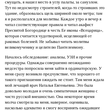
смущать, я нашел место в углу палаты, за санузлом.
Тут по недосмотру строителей, когда-то строивших это
здание, образовалась щель шириной около метра; там
я и располагался для молитвы. Каждое утро и вечер я
читал соответствующие правила и читал акафист
Пресвятой Богородице в честь Ее иконы «Всецарица»,
которая считается чудотворной, исцеляющей от
раковых болезней. Не забывал читать молитвы
великомученику и целителю Пантелеимону.
Началось обследование: анализы, УЗИ и прочие
процедуры. Однажды совершенно неожиданно
медсестра попросила меня зайти в ординаторскую. У
меня сразу возникло предчувствие, что хорошего от
такого приглашения ожидать не стоит. Там меня ждала
мой лечащий врач Наталья Евгеньевна. Это была
довольно молодая и очень симпатичная женщина с
чисто русской внешностью. Она некоторое время
молча смотрела на меня, наверное, оценивала,
насколько адекватно я смогу воспринять ожидавшее