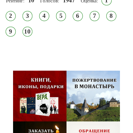
10
1947
1
Рейтинг:
Голосов:
Оценка:
2
3
4
5
6
7
8
9
10
Псковская митрополия,
Псково-Печерский монастырь