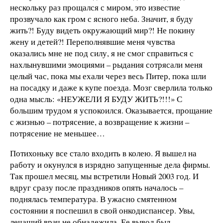
нескольку раз прощался с миром, это известие
прозвучало как гром с ясного неба. Значит, я буду
жить?! Буду видеть окружающий мир?! Не покину
жену и детей?! Переполнявшие меня чувства
оказались мне не под силу, я не смог справиться с
нахлынувшими эмоциями – рыдания сотрясали меня
целый час, пока мы ехали через весь Питер, пока шли
на посадку и даже к купе поезда. Мозг сверлила только
одна мысль: «НЕУЖЕЛИ Я БУДУ ЖИТЬ?!!!» С
большим трудом я успокоился. Оказывается, прощание
с жизнью – потрясение, а возвращение к жизни –
потрясение не меньшее…
Потихоньку все стало входить в колею. Я вышел на
работу и окунулся в изрядно запущенные дела фирмы.
Так прошел месяц, мы встретили Новый 2003 год. И
вдруг сразу после праздников опять началось –
поднялась температура. В ужасно смятенном
состоянии я поспешил в свой онкодиспансер. Увы,
лечащий врач не обнадежила. Ее вывод был