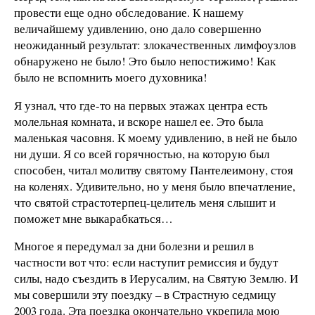
провести еще одно обследование. К нашему
величайшему удивлению, оно дало совершенно
неожиданный результат: злокачественных лимфоузлов
обнаружено не было! Это было непостижимо! Как
было не вспомнить моего духовника!
Я узнал, что где-то на первых этажах центра есть
молельная комната, и вскоре нашел ее. Это была
маленькая часовня. К моему удивлению, в ней не было
ни души. Я со всей горячностью, на которую был
способен, читал молитву святому Пантелеимону, стоя
на коленях. Удивительно, но у меня было впечатление,
что святой страстотерпец-целитель меня слышит и
поможет мне выкарабкаться…
Многое я передумал за дни болезни и решил в
частности вот что: если наступит ремиссия и будут
силы, надо съездить в Иерусалим, на Святую Землю. И
мы совершили эту поездку – в Страстную седмицу
2003 года. Эта поездка окончательно укрепила мою