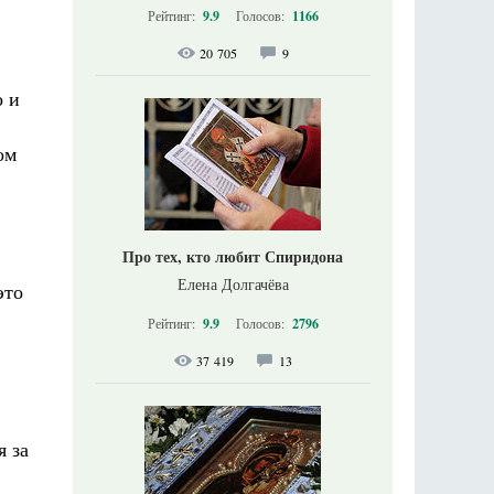
Рейтинг:
9.9
Голосов:
1166
20 705
9
о и
ом
Про тех, кто любит Спиридона
Елена Долгачёва
это
Рейтинг:
9.9
Голосов:
2796
37 419
13
я за