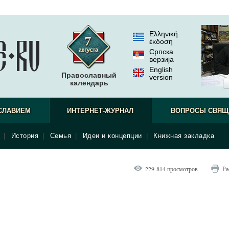
Ελληνική
έκδοση
Српска
верзиjа
English
Православный
version
календарь
СЛАВИЕМ
ИНТЕРНЕТ-ЖУРНАЛ
ВОПРОСЫ СВЯЩ
|
История
|
Семья
|
Идеи и концепции
|
Книжная закладка
229 814 просмотров
Ра