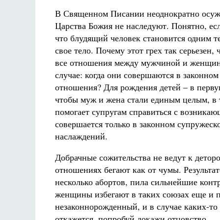
В Священном Писании неоднократно осужд
Царства Божия не наследуют. Понятно, есл
что блудящий человек становится одним тел
свое тело. Почему этот грех так серьезен,
все отношения между мужчиной и женщино
случае: когда они совершаются в законном
отношения? Для рождения детей – в перву
чтобы муж и жена стали единым целым, в 
помогает супругам справиться с возникаю
совершается только в законном супружеск
наслаждений.
Добрачные сожительства не ведут к детор
отношениях бегают как от чумы. Результа
несколько абортов, пила сильнейшие конт
женщины избегают в таких союзах еще и п
незаконнорожденный, и в случае каких-то
откажется, попробуй докажи отцовство.