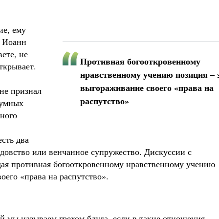
ие, ему
ь Иоанн
вете, не
Противная богооткровенному
открывает.
нравственному учению позиция – 
выгораживание своего «права на
 не признал
распутство»
зумных
нного
сть два
вдовство или венчанное супружество. Дискуссии с
дая противная богооткровенному нравственному учению
оего «права на распутство».
мы называем грехом блуда, если в такие отношения