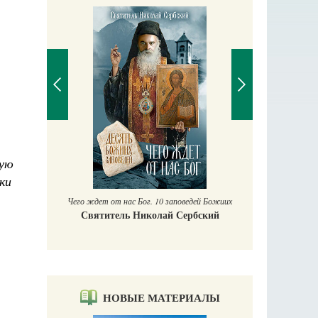
П
Е
ную
аучись у
ки
Чего ждет от нас Бог. 10 заповедей Божиих
Святитель Николай Сербский
НОВЫЕ МАТЕРИАЛЫ