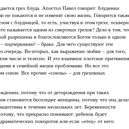
ается грех блуда. Апостол Павел говорит: блудники
и не покаются и не изменят свою жизнь. Говорится такж
ом с блудницей, то есть, участвуя в этом грехе, оскверн
 что называется одним из смертных грехов? Дело в том, чт
й разрешены и благословляются Богом только в одном
 – подчеркиваю! – браке. Для чего существуют эти
ю очередь. Во-вторых, как выражение любви – для того,
том числе и телесно. И это взаимное плотское притяжен
щими в семейной жизни проблемами. Но все это
ом союзе. Все прочие «союзы» – для греховных
ождению, потому что от деторождения при таких
том становится бесплодие женщины, потому что она дела
рацептивы в течении нескольких лет. Беременности
отому, что прекрасно понимают: ребенок будет
 драматических поворотов или если «отец» от него