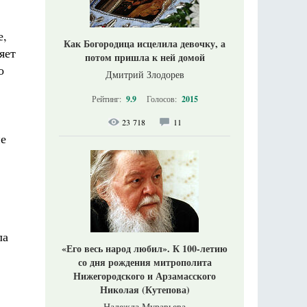
е,
Как Богородица исцелила девочку, а
яет
потом пришла к ней домой
о
Дмитрий Злодорев
Рейтинг:
9.9
Голосов:
2015
23 718
11
ие
ла
«Его весь народ любил». К 100-летию
со дня рождения митрополита
Нижегородского и Арзамасского
Николая (Кутепова)
Надежда Муравьева