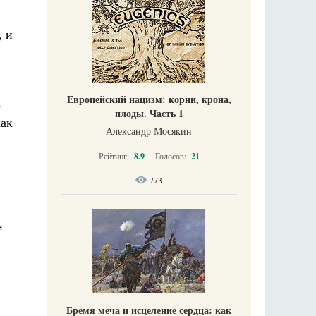
, и
Европейский нацизм: корни, крона,
о
плоды. Часть 1
как
Александр Мосякин
Рейтинг:
8.9
Голосов:
21
773
,
Бремя меча и исцеление сердца: как