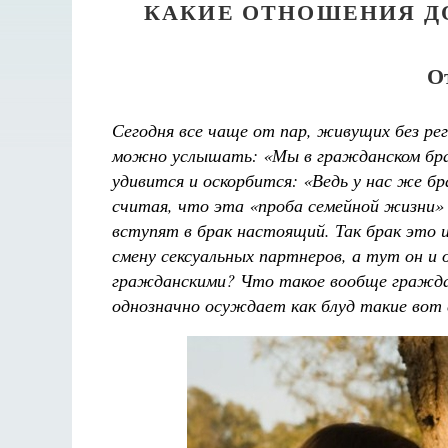
КАКИЕ ОТНОШЕНИЯ Д
О
Сегодня все чаще от пар, живущих без ре
можно услышать: «Мы в гражданском браке
удивится и оскорбится: «Ведь у нас же бр
считая, что эта «проба семейной жизни» 
вступят в брак настоящий. Так брак это 
смену сексуальных партнеров, а тут он и
Разлуки не будет
гражданскими? Что такое вообще граждан
Фредерика де Грааф
однозначно осуждает как блуд такие вот