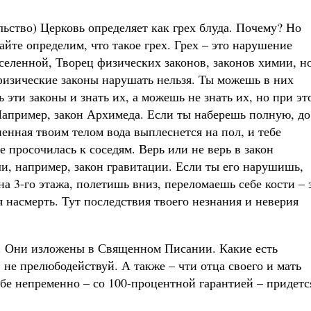
ьство) Церковь определяет как грех блуда. Почему? Но
вайте определим, что такое грех. Грех – это нарушение
Вселенной, Творец физических законов, законов химии, н
физические законы нарушать нельзя. Ты можешь в них
 эти законы и знать их, а можешь не знать их, но при эт
 Например, закон Архимеда. Если ты наберешь полную, до
ненная твоим телом вода выплеснется на пол, и тебе
е просочилась к соседям. Верь или не верь в закон
ли, например, закон гравитации. Если ты его нарушишь,
на 3-го этажа, полетишь вниз, переломаешь себе кости – 
я насмерть. Тут последствия твоего незнания и неверия
е. Они изложены в Священном Писании. Какие есть
 не прелюбодействуй. А также – чти отца своего и мать
бе непременно – со 100-процентной гарантией – придетс