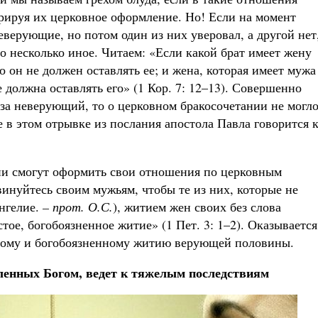
рируя их церковное оформление. Но! Если на момент
верующие, но потом один из них уверовал, а другой нет
о несколько иное. Читаем: «Если какой брат имеет жену
о он не должен оставлять ее; и жена, которая имеет мужа
 должна оставлять его» (1 Кор. 7: 12–13). Совершенно
юза неверующий, то о церковном бракосочетании не могл
 в этом отрывке из послания апостола Павла говорится 
 они смогут оформить свои отношения по церковным
инуйтесь своим мужьям, чтобы те из них, которые не
ангелие.
– прот. О.С.
), житием жен своих без слова
тое, богобоязненное житие» (1 Пет. 3: 1–2). Оказывается
стому и богобоязненному житию верующей половины.
ленных Богом, ведет к тяжелым последствиям