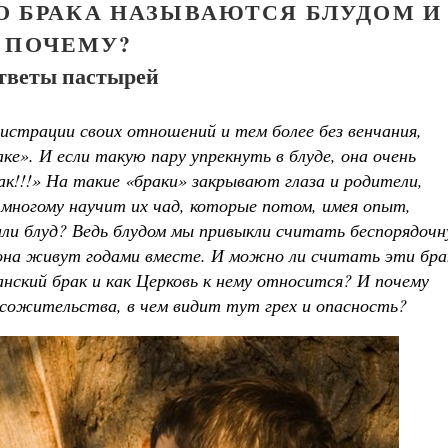
О БРАКА НАЗЫВАЮТСЯ БЛУДОМ И
ПОЧЕМУ?
тветы пастырей
гистрации своих отношений и тем более без венчания,
». И если такую пару упрекнуть в блуде, она очень
ак!!!» На такие «браки» закрывают глаза и родители,
многому научит их чад, которые потом, имея опыт,
или блуд? Ведь блудом мы привыкли считать беспорядоч
Великомученик Георгий Победоносец. Н
 она живут годами вместе. И можно ли считать эти бра
святого
Роман Котов
ский брак и как Церковь к нему относится? И почему
Как найти своё место в жизни
 сожительства, в чем видит тут грех и опасность?
Кирилл Мурышев