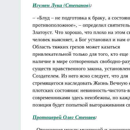
Игумен Лука (Степанов)
:
– «Блуд – не подготовка к браку, а состоян
противоположное», – определил святител
Златоуст. Что хорошо, что плохо на этом с
человек выясняет, а Бог установил и нам 
Область тяжких грехов может казаться
привлекательной только для того, кто еще
наличие в мире сотворенных свободно-ра
существ нравственного закона, установле
Создателем. Из него ясно следует, что для
стремящегося наследовать Жизнь Вечную е
плотских состояния: невинность-чистота-
современниками здесь неизбежны, но каж
позиция будет попыткой выгораживания св
Протоиерей Олег Стеняев
:
– Отношения между мужчиной и женщиной 