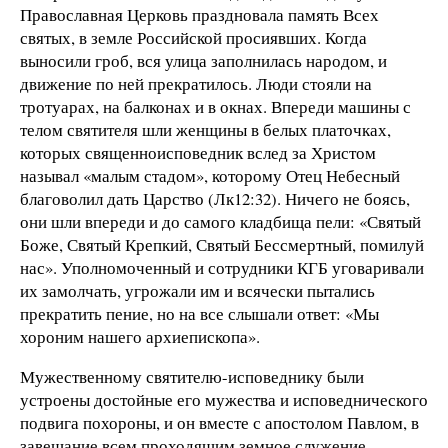
Православная Церковь праздновала память Всех
святых, в земле Российской просиявших. Когда
выносили гроб, вся улица заполнилась народом, и
движение по ней прекратилось. Люди стояли на
тротуарах, на балконах и в окнах. Впереди машины с
телом святителя шли женщины в белых платочках,
которых священноисповедник вслед за Христом
называл «малым стадом», которому Отец Небесный
благоволил дать Царство (Лк12:32). Ничего не боясь,
они шли впереди и до самого кладбища пели: «Святый
Боже, Святый Крепкий, Святый Бессмертный, помилуй
нас». Уполномоченный и сотрудники КГБ уговаривали
их замолчать, угрожали им и всячески пытались
прекратить пение, но на все слышали ответ: «Мы
хороним нашего архиепископа».
Мужественному святителю-исповеднику были
устроены достойные его мужества и исповеднического
подвига похороны, и он вместе с апостолом Павлом, в
завещание всем проходящим земное служение