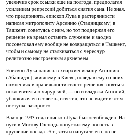
увеличив срок ссылки еще на полгода, предполагая
усилением репрессий добиться снятия сана. Не зная,
что предпринять, епископ Лука в растерянности
написал митрополиту Арсению (Стадницкому) в
Ташкент, советуясь с ним, но тот поддержал его
решение на время оставить служение и заодно
посоветовал ему вообще не возвращаться в Ташкент,
чтобы и самому не сталкиваться с чересчур
религиозно настроенным архиереем.
Епископ Лука написал схиархиепископу Антонию
(Абашидзе), жившему в Киеве, поведав ему о своих
сомнениях в правильности своего решения заняться
исключительно хирургией, — но и владыка Антоний,
убаюкивая его совесть, ответил, что не видит в этом
поступке зазорного.
В конце 1933 года епископ Лука был освобожден. На
пути в Москву Господь попустил ему попасть в
крушение поезда. Это, хотя и напугало его, но не