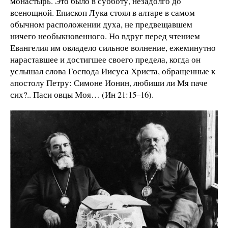
монастырь. Это было в субботу, незадолго до
всенощной. Епископ Лука стоял в алтаре в самом
обычном расположении духа, не предвещавшем
ничего необыкновенного. Но вдруг перед чтением
Евангелия им овладело сильное волнение, ежеминутно
нараставшее и достигшее своего предела, когда он
услышал слова Господа Иисуса Христа, обращенные к
апостолу Петру: Симоне Ионин, любиши ли Мя паче
сих?.. Паси овцы Моя… (Ин 21:15–16).