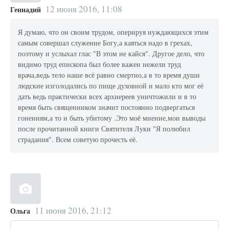
12 июня 2016, 11:08
Геннадий
Я думаю, что он своим трудом, оперируя нуждающихся этим
самым совершал служение Богу,а каяться надо в грехах,
поэтому и услыхал глас "В этом не кайся". Другое дело, что
видимо труд епископа был более важен нежели труд
врача,ведь тело наше всё равно смертно,а в то время души
людские изголодались по пище духовной и мало кто мог её
дать ведь практически всех архиереев уничтожили и в то
время быть священником значит постоянно подвергаться
гонениям,а то и быть убитому .Это моё мнение,мои выводы
после прочитанной книги Святителя Луки "Я полюбил
страдания". Всем советую прочесть её.
11 июня 2016, 21:12
Ольга