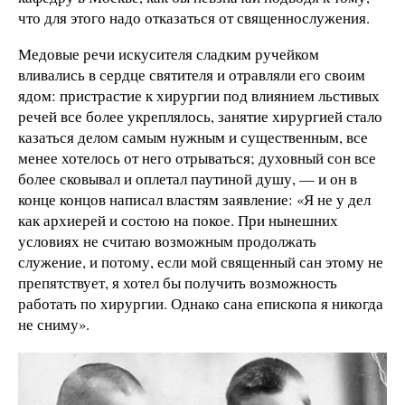
что для этого надо отказаться от священнослужения.
Медовые речи искусителя сладким ручейком
вливались в сердце святителя и отравляли его своим
ядом: пристрас­тие к хирургии под влиянием льстивых
речей все более укреплялось, занятие хирургией стало
казаться делом самым нужным и существенным, все
менее хотелось от него отрываться; духовный сон все
более сковывал и оплетал паутиной душу, — и он в
конце концов написал влас­тям заявление: «Я не у дел
как архиерей и состою на покое. При нынешних
условиях не считаю возможным продолжать
служение, и потому, если мой священный сан этому не
препятствует, я хотел бы получить возможность
работать по хирургии. Однако сана епископа я никогда
не сниму».