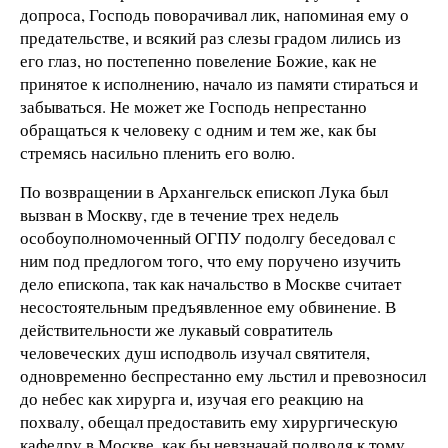
допроса, Господь поворачивал лик, напоминая ему о
предательстве, и всякий раз слезы градом лились из
его глаз, но постепенно повеление Божие, как не
принятое к исполнению, начало из памяти стираться и
забываться. Не может же Господь непрестанно
обращаться к человеку с одним и тем же, как бы
стремясь насильно пленить его волю.
По возвращении в Архангельск епископ Лука был
вызван в Москву, где в течение трех недель
особоуполномоченный ОГПУ подолгу беседовал с
ним под предлогом того, что ему поручено изучить
дело епископа, так как начальство в Москве считает
несостоятельным предъявленное ему обвинение. В
действительности же лукавый совратитель
человеческих душ исподволь изучал святителя,
одновременно беспрестанно ему льстил и превозносил
до небес как хирурга и, изучая его реакцию на
похвалу, обещал предоставить ему хирургическую
кафедру в Москве, как бы невзначай подводя к тому,