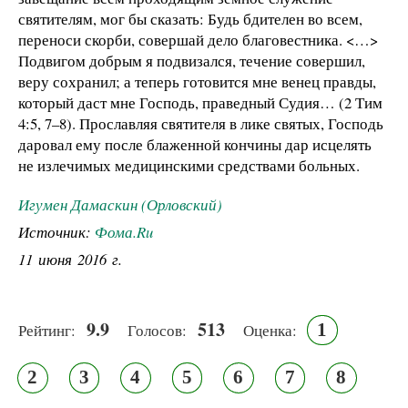
святителям, мог бы сказать: Будь бдителен во всем,
переноси скорби, совершай дело благовестника. <…>
Подвигом добрым я подвизался, течение совершил,
веру сохранил; а теперь готовится мне венец правды,
который даст мне Господь, праведный Судия… (2 Тим
4:5, 7–8). Прославляя святителя в лике святых, Господь
даровал ему после блаженной кончины дар исцелять
не излечимых медицинскими средствами больных.
Игумен Дамаскин (Орловский)
Источник:
Фома.Ru
11 июня 2016 г.
9.9
513
1
Рейтинг:
Голосов:
Оценка:
2
3
4
5
6
7
8