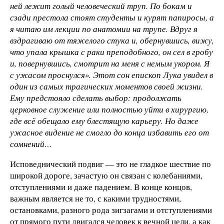
ней лежит голый человеческий труп. По бокам и
сзади престола стоят студенты и курят папиросы, а
я читаю им лекции по анатомии на трупе. Вдруг я
вздрагиваю от тяжелого стука и, обернувшись, вижу,
что упала крышка с раки преподобного, он сел в гробу
и, повернувшись, смотрит на меня с немым укором. Я
с ужасом проснулся». Этот сон епископ Лука увидел в
один из самых трагических моментов своей жизни.
Ему предстояло сделать выбор: продолжать
церковное служение или полностью уйти в хирургию,
где всё обещало ему блестящую карьеру. Но даже
ужасное видение не смогло до конца избавить его от
сомнений…
Исповеднический подвиг — это не гладкое шествие по
широкой дороге, зачастую он связан с колебаниями,
отступлениями и даже падением. В конце концов,
важным является не то, с какими трудностями,
остановками, разного рода зигзагами и отступлениями
от прямого пути двигался человек к вечной цели, а как