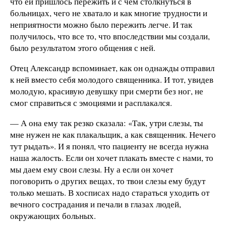
что ей пришлось пережить и с чем столкнуться в
больницах, чего не хватало и как многие трудности и
неприятности можно было пережить легче. И так
получилось, что все то, что впоследствии мы создали,
было результатом этого общения с ней.
Отец Александр вспоминает, как он однажды отправил
к ней вместо себя молодого священника. И тот, увидев
молодую, красивую девушку при смерти без ног, не
смог справиться с эмоциями и расплакался.
— А она ему так резко сказала: «Так, утри слезы, ты
мне нужен не как плакальщик, а как священник. Нечего
тут рыдать». И я понял, что пациенту не всегда нужна
наша жалость. Если он хочет плакать вместе с нами, то
мы даем ему свои слезы. Ну а если он хочет
поговорить о других вещах, то твои слезы ему будут
только мешать. В хосписах надо стараться уходить от
вечного сострадания и печали в глазах людей,
окружающих больных.