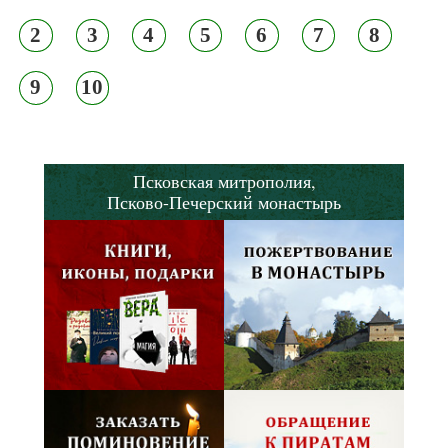
2
3
4
5
6
7
8
9
10
Псковская митрополия,
Псково-Печерский монастырь