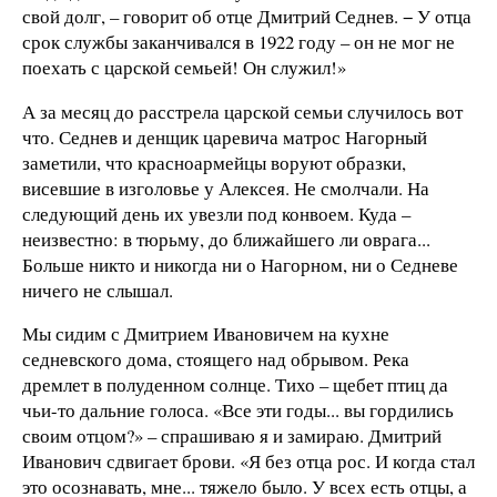
свой долг, – говорит об отце Дмитрий Седнев. − У отца
срок службы заканчивался в 1922 году – он не мог не
поехать с царской семьей! Он служил!»
А за месяц до расстрела царской семьи случилось вот
что. Седнев и денщик царевича матрос Нагорный
заметили, что красноармейцы воруют образки,
висевшие в изголовье у Алексея. Не смолчали. На
следующий день их увезли под конвоем. Куда –
неизвестно: в тюрьму, до ближайшего ли оврага...
Больше никто и никогда ни о Нагорном, ни о Седневе
ничего не слышал.
Мы сидим с Дмитрием Ивановичем на кухне
седневского дома, стоящего над обрывом. Река
дремлет в полуденном солнце. Тихо – щебет птиц да
чьи-то дальние голоса. «Все эти годы... вы гордились
своим отцом?» – спрашиваю я и замираю. Дмитрий
Иванович сдвигает брови. «Я без отца рос. И когда стал
это осознавать, мне... тяжело было. У всех есть отцы, а