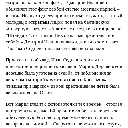
матросов на царский флот, – Дмитрий Иванович
объясняет этот факт особой статью местных парней, –
и когда Ивану Седневу пришло время служить, статный
молодец с открытым лицом попал на балтийскую
«Северную звезду». «А вот уже оттуда его отобрали на
“Штандарт”, яхту царя Николая, – вы представляете
себе?» – Дмитрий Иванович выжидательно замолкает.
Так Иван Седнев стал лакеем у великих княжон.
Приехав на побывку, Иван Седнев женился на
присмотренной родней красавице Марии. Деревенской
девушке была уготована судьба, от наблюдения за
виражами которой кружится голова. Крестьянка,
жившая при царском дворе: крестницей ее детей была
великая княжна Ольга.
Вот Мария глядит с фотокарточки тех времен – строгая
петербургская дама. Ей предстояло бежать через всю
обезумевшую Россию с тремя маленькими детьми,
возвращаясь домой, в Сверчково, пережить все смуты,