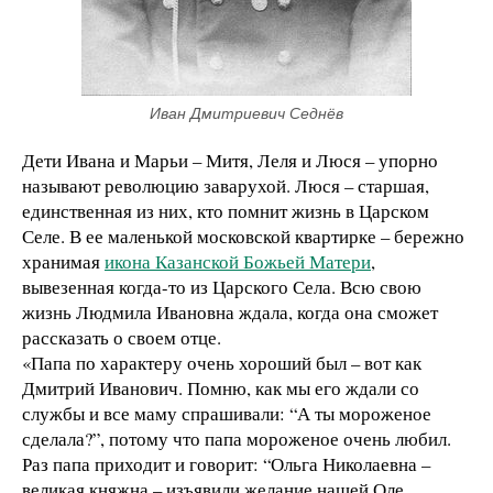
Иван Дмитриевич Седнёв
Дети Ивана и Марьи – Митя, Леля и Люся – упорно
называют революцию заварухой. Люся – старшая,
единственная из них, кто помнит жизнь в Царском
Селе. В ее маленькой московской квартирке – бережно
хранимая
икона Казанской Божьей Матери
,
вывезенная когда-то из Царского Села. Всю свою
жизнь Людмила Ивановна ждала, когда она сможет
рассказать о своем отце.
«Папа по характеру очень хороший был – вот как
Дмитрий Иванович. Помню, как мы его ждали со
службы и все маму спрашивали: “А ты мороженое
сделала?”, потому что папа мороженое очень любил.
Раз папа приходит и говорит: “Ольга Николаевна –
великая княжна – изъявили желание нашей Оле