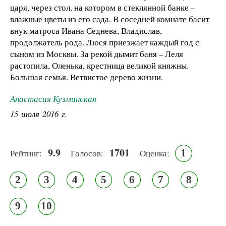
царя, через стол, на котором в стеклянной банке –
влажные цветы из его сада. В соседней комнате басит
внук матроса Ивана Седнева, Владислав,
продолжатель рода. Люся приезжает каждый год с
сыном из Москвы. За рекой дымит баня – Леля
растопила, Оленька, крестница великой княжны.
Большая семья. Ветвистое дерево жизни.
Анастасия Кузминская
15 июля 2016 г.
9.9
1701
1
Рейтинг:
Голосов:
Оценка:
2
3
4
5
6
7
8
9
10