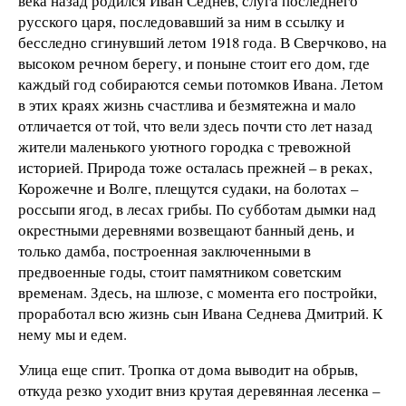
века назад родился Иван Седнев, слуга последнего
русского царя, последовавший за ним в ссылку и
бесследно сгинувший летом 1918 года. В Сверчково, на
высоком речном берегу, и поныне стоит его дом, где
каждый год собираются семьи потомков Ивана. Летом
в этих краях жизнь счастлива и безмятежна и мало
отличается от той, что вели здесь почти сто лет назад
жители маленького уютного городка с тревожной
историей. Природа тоже осталась прежней – в реках,
Корожечне и Волге, плещутся судаки, на болотах –
россыпи ягод, в лесах грибы. По субботам дымки над
окрестными деревнями возвещают банный день, и
только дамба, построенная заключенными в
предвоенные годы, стоит памятником советским
временам. Здесь, на шлюзе, с момента его постройки,
проработал всю жизнь сын Ивана Седнева Дмитрий. К
нему мы и едем.
Улица еще спит. Тропка от дома выводит на обрыв,
откуда резко уходит вниз крутая деревянная лесенка –