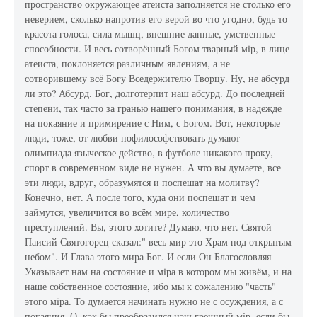
пространство окружающее атеиста заполняется не столько его
неверием, сколько напротив его верой во что угодно, будь то
красота голоса, сила мышц, внешние данные, умственные
способности. И весь сотворённый Богом тварный мiр, в лице
атеиста, поклоняется различным явлениям, а не
сотворившему всё Богу Вседержителю Творцу. Ну, не абсурд
ли это? Абсурд. Бог, долготерпит наш абсурд. До последней
степени, так часто за гранью нашего понимания, в надежде
на покаяние и примирение с Ним, с Богом. Вот, некоторые
люди, тоже, от любви пофилософствовать думают -
олимпиада языческое действо, в футболе никакого проку,
спорт в современном виде не нужен. А что вы думаете, все
эти люди, вдруг, образумятся и поспешат на молитву?
Конечно, нет. А после того, куда они поспешат и чем
займутся, увеличится во всём мире, количество
преступлений. Вы, этого хотите? Думаю, что нет. Святой
Паисий Святогорец сказал:" весь мир это Храм под открытым
небом". И Глава этого мира Бог. И если Он Благословляя
Указывает нам на состояние и мiра в котором мы живём, и на
наше собственное состояние, ибо мы к сожалению "часть"
этого мiра. То думается начинать нужно не с осуждения, а с
покаяния. О, как бы преобразился наш грешный мiр, если бы