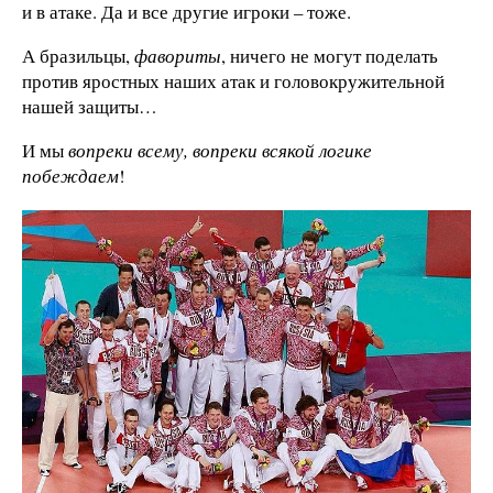
и в атаке. Да и все другие игроки – тоже.
А бразильцы,
фавориты
, ничего не могут поделать
против яростных наших атак и головокружительной
нашей защиты…
И мы
вопреки всему, вопреки всякой логике
побеждаем
!