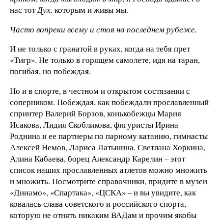
нас тот
Дух,
которым и живы мы.
Часто вопреки всему и стоя на последнем рубеже.
И не только с гранатой в руках, когда на тебя прет
«Тигр». Не только в горящем самолете, идя на таран,
погибая, но побеждая.
Но и в спорте, в честном и открытом состязании с
соперником. Побеждая, как побеждали прославленный
спринтер Валерий Борзов, конькобежцы Мария
Исакова, Лидия Скобликова, фигуристы Ирина
Роднина и ее партнеры по парному катанию, гимнасты
Алексей Немов, Лариса Латынина, Светлана Хоркина,
Алина Кабаева, борец Александр Карелин – этот
список наших прославленных атлетов можно множить
и множить. Посмотрите справочники, придите в музеи
«Динамо», «Спартака», «ЦСКА» – и вы увидите, как
ковалась слава советского и российского спорта,
которую не отнять никаким ВАДам и прочим якобы