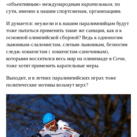
«объективным» международным
карательным,
по
сути, именно к нашим спортсменам, организациям.
И думается: неужели и к нашим паралимпийцам будут
тоже пытаться применить такие же санкции, как и к
основной олимпийской сборной? Ведь к одноногим
лыжникам-слаломистам, слепым лыжникам, безногим
следж-хоккеистам ( хоккеистам-саночникам),
которыми восхитился весь мир на олимпиаде в Сочи,
тоже хотят применить карательные меры.
Выходит, и в летних паралимпийских играх тоже
политические мотивы возьмут верх?