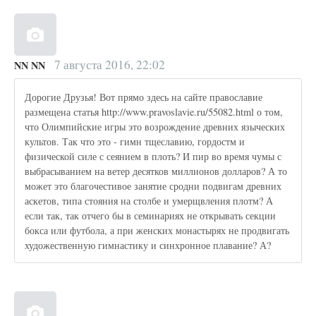
7 августа 2016, 22:02
NN NN
Дорогие Друзья! Вот прямо здесь на сайте православие
размещена статья http://www.pravoslavie.ru/55082.html о том,
что Олимпийские игры это возрождение древних языческих
культов. Так что это - гимн тщеславию, гордостм и
физической силе с сеянием в плоть? И пир во время чумы с
выбрасыванием на ветер десятков миллионов долларов? А то
может это благочестивое занятие сродни подвигам древних
аскетов, типа стояния на столбе и умерщвления плотм? А
если так, так отчего бы в семинариях не открывать секции
бокса или футбола, а при женских монастырях не продвигать
художественную гимнастику и синхронное плавание? А?