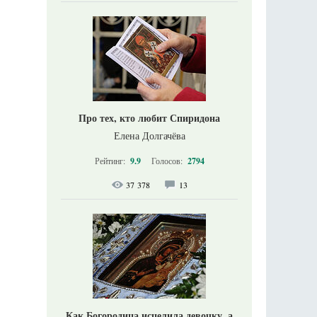
Про тех, кто любит Спиридона
Елена Долгачёва
Рейтинг:
9.9
Голосов:
2794
37 378
13
Как Богородица исцелила девочку, а