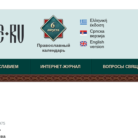
Ελληνική
έκδοση
Српска
верзиjа
English
Православный
version
календарь
СЛАВИЕМ
ИНТЕРНЕТ-ЖУРНАЛ
ВОПРОСЫ СВЯЩ
975
»
ова