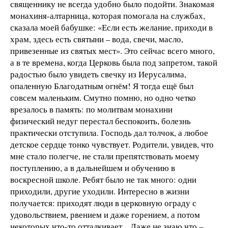
священнику не всегда удобно было подойти. Знакомая
монахиня-алтарница, которая помогала на службах,
сказала моей бабушке: «Если есть желание, приходи в
храм, здесь есть святыни – вода, свечи, масло,
привезенные из святых мест». Это сейчас всего много,
а в те времена, когда Церковь была под запретом, такой
радостью было увидеть свечку из Иерусалима,
опаленную Благодатным огнём! Я тогда ещё был
совсем маленьким. Смутно помню, но одно четко
врезалось в память: по молитвам монахини
физический недуг перестал беспокоить, болезнь
практически отступила. Господь дал толчок, а любое
детское сердце тонко чувствует. Родители, увидев, что
мне стало полегче, не стали препятствовать моему
поступлению, а в дальнейшем и обучению в
воскресной школе. Ребят было не так много: одни
приходили, другие уходили. Интересно в жизни
получается: приходят люди в церковную ограду с
удовольствием, рвением и даже горением, а потом
некоторых что-то отталкивает... Даже не знаю что –