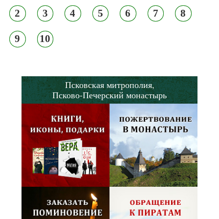
2
3
4
5
6
7
8
9
10
Псковская митрополия,
Псково-Печерский монастырь