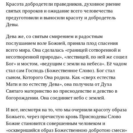
Красота добродетели праведников, духовное рвение
святых пророков и ожидание всего человечества
предуготовили и выносили красоту и добродетель
Девы.
Дева же, со святым смирением и радостным
послушанием воле Божией, приняла плод спасения
всего мира. Она сделалась «границей сотворенной и
несотворенной природы», «лествицей, по ней же сошел
Бог» и мостом, «ведущим с земли на небеса». Её чадом
стал сам Господь (Божественное Слово). Бог стал
сыном, Которого Она родила. Как «сверх естества
Мати и по естеству Дева», она получила от Духа
Святаго материнство во приснодевстве и девство в
богорождении. Она соединяет небо с землей.
И вот, несмотря на то, что мы очернили красоту образа
Божьего, через пречистую кровь Приснодевы Слово
Божие становится совершенным человеком и
«оскверншийся образ Божественною добротою смеси»