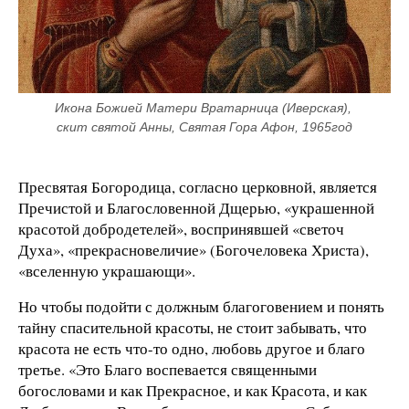
Икона Божией Матери Вратарница (Иверская), 
скит святой Анны, Святая Гора Афон, 1965год
Пресвятая Богородица, согласно церковной, является
Пречистой и Благословенной Дщерью, «украшенной
красотой добродетелей», воспринявшей «светоч
Духа», «прекрасновеличие» (Богочеловека Христа),
«вселенную украшающи».
Но чтобы подойти с должным благоговением и понять
тайну спасительной красоты, не стоит забывать, что
красота не есть что-то одно, любовь другое и благо
третье. «Это Благо воспевается священными
богословами и как Прекрасное, и как Красота, и как