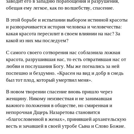
заводит его в западню порабощения и разрушения,
обещая ему легкое, как по волшебству, спасение.
В этой борьбе и испытании выбором истинной красоты
и разворачивается история человека и человечества:
какая красота пересилит в своем влиянии на нас? За
какой из них мы последуем?
С самого своего сотворения нас соблазнила ложная
красота, разрушившая нас, то есть отвратившая нас от
любви и послушания Богу. Мы же погнались за ней
поспешно и бездумно. «Красен на вид и добр в снедь
был тот плод, который умертвил меня».
В новом творении спасение вновь пришло через
женщину. Никому неизвестная и не занимавшая
важного положения в обществе, но смиренная и
непорочная Дщерь Назаретова становится
«благословенной в женах», принявшей архангельскую
весть и зачавшей в своей утробе Сына и Слово Божие.