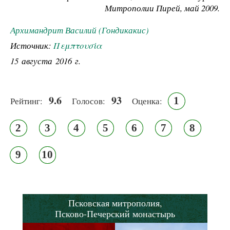
Митрополии Пирей, май 2009.
Архимандрит Василий (Гондикакис)
Источник:
Πεμπτουσία
15 августа 2016 г.
9.6
93
1
Рейтинг:
Голосов:
Оценка:
2
3
4
5
6
7
8
9
10
Псковская митрополия,
Псково-Печерский монастырь