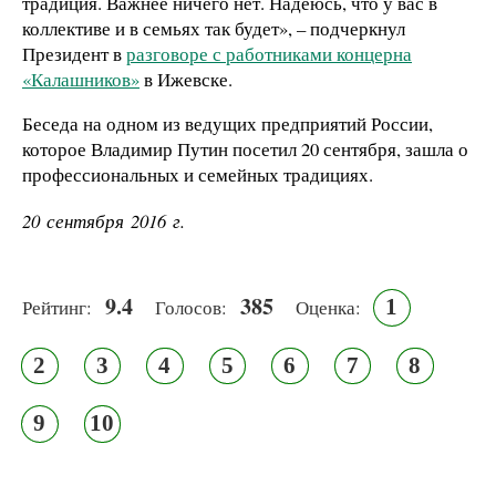
традиция. Важнее ничего нет. Надеюсь, что у вас в
коллективе и в семьях так будет», – подчеркнул
Президент в
разговоре с работниками концерна
«Калашников»
в Ижевске.
Беседа на одном из ведущих предприятий России,
которое
Владимир Путин посетил
20 сентября,
зашла о
профессиональных и семейных традициях.
20 сентября 2016 г.
9.4
385
1
Рейтинг:
Голосов:
Оценка:
2
3
4
5
6
7
8
9
10