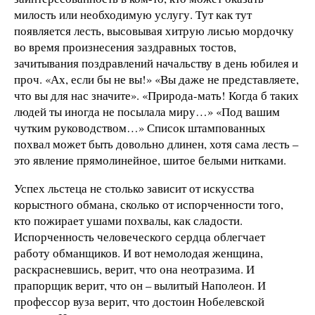
милость или необходимую услугу. Тут как тут
появляется лесть, высовывая хитрую лисью мордочку
во время произнесения заздравных тостов,
зачитывания поздравлений начальству в день юбилея и
проч. «Ах, если бы не вы!» «Вы даже не представляете,
что вы для нас значите». «Природа-мать! Когда б таких
людей ты иногда не посылала миру…» «Под вашим
чутким руководством…» Список штампованных
похвал может быть довольно длинен, хотя сама лесть –
это явление прямолинейное, шитое белыми нитками.
Успех льстеца не столько зависит от искусства
корыстного обмана, сколько от испорченности того,
кто пожирает ушами похвалы, как сладости.
Испорченность человеческого сердца облегчает
работу обманщиков. И вот немолодая женщина,
раскрасневшись, верит, что она неотразима. И
прапорщик верит, что он – вылитый Наполеон. И
профессор вуза верит, что достоин Нобелевской