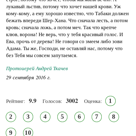
лукавый льстив, потому что хочет нашей крови. Уж
кому-кому, а ему хорошо известно, что Табаки должен
бежать впереди Шер-Хана. Что сначала лесть, а потом
кровь; сначала ложь, а потом меч. Так что крепче
клюв, ворона! Не верь, что у тебя красивый голос. И
Ева, прочь от дерева! Не говори со змеем либо зови
Адама. Ты же, Господи, не оставляй нас, потому что
без Тебя мы совсем запутаемся.
Протоиерей Андрей Ткачев
29 сентября 2016 г.
9.9
3002
1
Рейтинг:
Голосов:
Оценка:
2
3
4
5
6
7
8
9
10