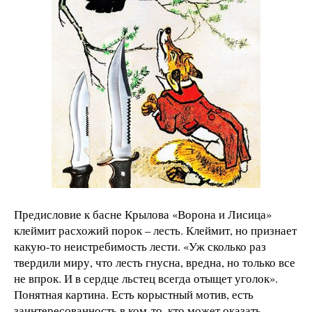
Предисловие к басне Крылова «Ворона и Лисица»
клеймит расхожий порок – лесть. Клеймит, но признает
какую-то неистребимость лести. «Уж сколько раз
твердили миру, что лесть гнусна, вредна, но только все
не впрок. И в сердце льстец всегда отыщет уголок».
Понятная картина. Есть корыстный мотив, есть
заинтересованность в ком-то, кто может оказать