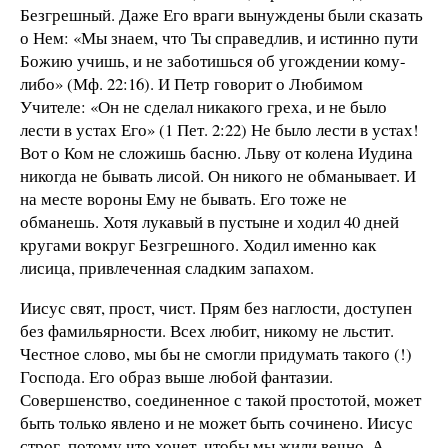
Безгрешный. Даже Его враги вынуждены были сказать
о Нем: «Мы знаем, что Ты справедлив, и истинно пути
Божию учишь, и не заботишься об угождении кому-
либо» (Мф. 22:16). И Петр говорит о Любимом
Учителе: «Он не сделал никакого греха, и не было
лести в устах Его» (1 Пет. 2:22) Не было лести в устах!
Вот о Ком не сложишь басню. Льву от колена Иудина
никогда не бывать лисой. Он никого не обманывает. И
на месте вороны Ему не бывать. Его тоже не
обманешь. Хотя лукавый в пустыне и ходил 40 дней
кругами вокруг Безгрешного. Ходил именно как
лисица, привлеченная сладким запахом.
Иисус свят, прост, чист. Прям без наглости, доступен
без фамильярности. Всех любит, никому не льстит.
Честное слово, мы бы не смогли придумать такого (!)
Господа. Его образ выше любой фантазии.
Совершенство, соединенное с такой простотой, может
быть только явлено и не может быть сочинено. Иисус
строг, потому что хочет, чтобы мы жили вечно. А