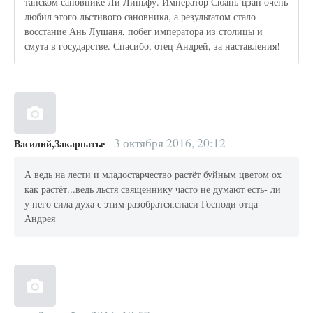
танском сановнике Ли Линьфу. Император Сюань-цзан очень
любил этого льстивого сановника, а результатом стало
восстание Ань Лушаня, побег императора из столицы и
смута в государстве. Спасибо, отец Андрей, за наставления!
3 октября 2016, 20:12
Василий,Закарпатье
А ведь на лести и младостарчество растёт буйным цветом ох
как растёт...ведь льстя священнику часто не думают есть- ли
у него сила духа с этим разобратся,спаси Господи отца
Андрея