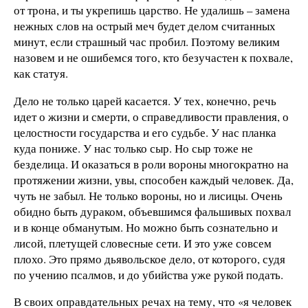
от трона, и ты укрепишь царство. Не удалишь – замена
нежных слов на острый меч будет делом считанных
минут, если страшный час пробил. Поэтому великим
назовем и не ошибемся того, кто безучастен к похвале,
как статуя.
Дело не только царей касается. У тех, конечно, речь
идет о жизни и смерти, о справедливости правления, о
целостности государства и его судьбе. У нас планка
куда пониже. У нас только сыр. Но сыр тоже не
безделица. И оказаться в роли вороны многократно на
протяжении жизни, увы, способен каждый человек. Да,
чуть не забыл. Не только вороны, но и лисицы. Очень
обидно быть дураком, объевшимся фальшивых похвал
и в конце обманутым. Но можно быть сознательно и
лисой, плетущей словесные сети. И это уже совсем
плохо. Это прямо дьявольское дело, от которого, судя
по учению псалмов, и до убийства уже рукой подать.
В своих оправдательных речах на тему, что «я человек