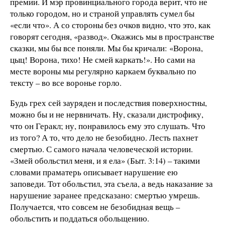
премии. И мэр провинциального города верит, что не
только городом, но и страной управлять сумел бы
«если что». А со стороны без очков видно, что это, как
говорят сегодня, «развод». Окажись мы в пространстве
сказки, мы бы все поняли. Мы бы кричали: «Ворона,
цыц! Ворона, тихо! Не смей каркать!». Но сами на
месте вороны мы регулярно каркаем буквально по
тексту – во все воронье горло.
Будь грех сей зауряден и последствия поверхностны,
можно бы и не нервничать. Ну, сказали дистрофику,
что он Геракл; ну, понравилось ему это слушать. Что
из того? А то, что дело не безобидно. Лесть пахнет
смертью. С самого начала человеческой истории.
«Змей обольстил меня, и я ела» (Быт. 3:14) – такими
словами праматерь описывает нарушение ею
заповеди. Тот обольстил, эта съела, а ведь наказание за
нарушение заранее предсказано: смертью умрешь.
Получается, что совсем не безобидная вещь –
обольстить и поддаться обольщению.