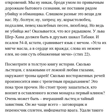
откровений. Мы ну никак, бродя умом по привычным
дорожкам бытового сознания, не поставим рядом
убийцу и обманщика. Слишком разные это вещи для
нас. Ну, болтун; ну, хитрец; ну, корыстолюбец,
подхалим, певец хвалебных песен, лизоблюд. Но ведь
не убийца же! Оказывается, что все рядышком. У льва
Шер-Хана должен быть в друзьях шакал Табаки. И
псалом 54-й, кстати, сравнивает язык с мечом. «Уста их
мягче масла, а в сердце их вражда; слова их нежнее
елея, но они суть обнаженные мечи» (стих 22).
Посмотрите в толстую книгу истории. Сколько
льстецов, с влажными от ложной любви глазами,
окружают троны царей! Сколько восторженных речей
произносится ими с трепетным придыханием! Это
пока трон прочен. Но стоит трону зашататься, кто
вонзит в оставленного всеми монарха первый клинок?
Очень может быть – вчерашний льстец и тайный
завистник. Он же чаще всего – заговорщик и
переносчик сплетен, информатор врага. Удали такого