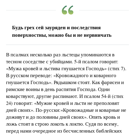
Будь грех сей зауряден и последствия
поверхностны, можно бы и не нервничать
В псалмах несколько раз льстецы упоминаются в
тесном соседстве с убийцами. 5-й псалом говорит:
«Мужа кровей и льстива гнушается Господь» (стих 7).
В русском переводе: «Кровожадного и коварного
гнушается Господь». Рядышком стоят. Как фарисеи и
римские воины в день распятия Господа. Одни
коварствуют, другие распинают. И псалом 54-й (стих
24) говорит: «Мужие кровей и льсти не преполовят
дней своих». По-русски:«Кровожадные и коварные не
доживут и до половины дней своих». Опять кровь и
ложь стоят в строю локоть к локтю. Судя по всему,
перед нами очередное из бесчисленных библейских