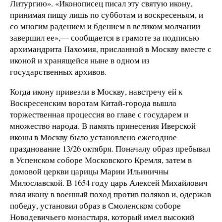
Литургию». «Иконописец писал эту святую икону,
принимая пищу лишь по субботам и воскресеньям, и
со многим радением и бдением в великом молчании
завершил ее»,— сообщается в грамоте за подписью
архимандрита Пахомия, присланной в Москву вместе с
иконой и хранящейся ныне в одном из
государственных архивов.
Когда икону привезли в Москву, навстречу ей к
Воскресенским воротам Китай-города вышла
торжественная процессия во главе с государем и
множество народа. В память принесения Иверской
иконы в Москву было установлено ежегодное
празднование 13/26 октября. Поначалу образ пребывал
в Успенском соборе Московского Кремля, затем в
домовой церкви царицы Марии Ильиничны
Милославской. В 1654 году царь Алексей Михайлович
взял икону в военный поход против поляков и, одержав
победу, установил образ в Смоленском соборе
Новодевичьего монастыря, который имел высокий