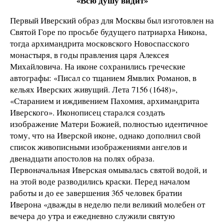
«Всю душу видит»
Первый Иверский образ для Москвы был изготовлен на
Святой Горе по просьбе будущего патриарха Никона,
тогда архимандрита московского Новоспасского
монастыря, в годы правления царя Алексея
Михайловича. На иконе сохранились греческие
автографы: «Писал со тщанием Ямвлих Романов, в
кельях Иверских живущий. Лета 7156 (1648)»,
«Старанием и иждивением Пахомия, архимандрита
Иверского». Иконописец старался создать
изображение Матери Божией, полностью идентичное
тому, что на Иверской иконе, однако дополнил свой
список живописными изображениями ангелов и
двенадцати апостолов на полях образа.
Первоначальная Иверская омывалась святой водой, и
на этой воде разводились краски. Перед началом
работы и до ее завершения 365 человек братии
Иверона «дважды в неделю пели великий молебен от
вечера до утра и ежедневно служили святую