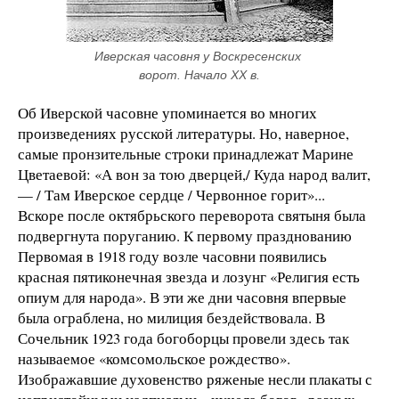
Иверская часовня у Воскресенских 
ворот. Начало ХХ в.
Об Иверской часовне упоминается во многих
произведениях русской литературы. Но, наверное,
самые пронзительные строки принадлежат Марине
Цветаевой: «А вон за тою дверцей,/ Куда народ валит,
— / Там Иверское сердце / Червонное горит»...
Вскоре после октябрьского переворота святыня была
подвергнута поруганию. К первому празднованию
Первомая в 1918 году возле часовни появились
красная пятиконечная звезда и лозунг «Религия есть
опиум для народа». В эти же дни часовня впервые
была ограблена, но милиция бездействовала. В
Сочельник 1923 года богоборцы провели здесь так
называемое «комсомольское рождество».
Изображавшие духовенство ряженые несли плакаты с