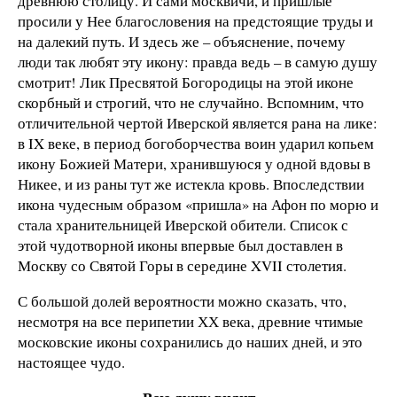
древнюю столицу. И сами москвичи, и пришлые
просили у Нее благословения на предстоящие труды и
на далекий путь. И здесь же – объяснение, почему
люди так любят эту икону: правда ведь – в самую душу
смотрит! Лик Пресвятой Богородицы на этой иконе
скорбный и строгий, что не случайно. Вспомним, что
отличительной чертой Иверской является рана на лике:
в IX веке, в период богоборчества воин ударил копьем
икону Божией Матери, хранившуюся у одной вдовы в
Никее, и из раны тут же истекла кровь. Впоследствии
икона чудесным образом «пришла» на Афон по морю и
стала хранительницей Иверской обители. Список с
этой чудотворной иконы впервые был доставлен в
Москву со Святой Горы в середине XVII столетия.
С большой долей вероятности можно сказать, что,
несмотря на все перипетии ХХ века, древние чтимые
московские иконы сохранились до наших дней, и это
настоящее чудо.