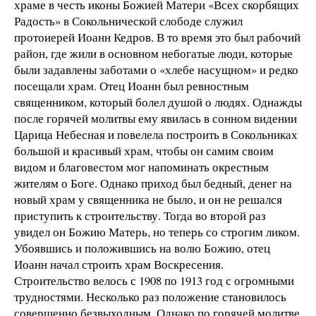
храме в честь иконы Божией Матери «Всех скорбящих
Радость» в Сокольнической слободе служил
протоиерей Иоанн Кедров. В то время это был рабочий
район, где жили в основном небогатые люди, которые
были задавлены заботами о «хлебе насущном» и редко
посещали храм. Отец Иоанн был ревностным
священником, который болел душой о людях. Однажды
после горячей молитвы ему явилась в сонном видении
Царица Небесная и повелела построить в Сокольниках
большой и красивый храм, чтобы он самим своим
видом и благовестом мог напоминать окрестным
жителям о Боге. Однако приход был бедный, денег на
новый храм у священника не было, и он не решался
приступить к строительству. Тогда во второй раз
увидел он Божию Матерь, но теперь со строгим ликом.
Убоявшись и положившись на волю Божию, отец
Иоанн начал строить храм Воскресения.
Строительство велось с 1908 по 1913 год с огромными
трудностями. Несколько раз положение становилось
совершенно безвыходным. Однако по горячей молитве