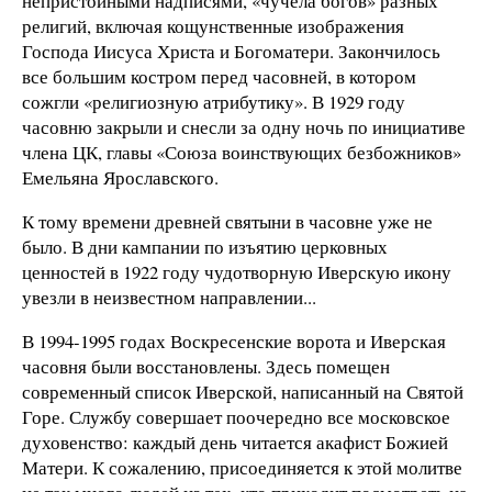
непристойными надписями, «чучела богов» разных
религий, включая кощунственные изображения
Господа Иисуса Христа и Богоматери. Закончилось
все большим костром перед часовней, в котором
сожгли «религиозную атрибутику». В 1929 году
часовню закрыли и снесли за одну ночь по инициативе
члена ЦК, главы «Союза воинствующих безбожников»
Емельяна Ярославского.
К тому времени древней святыни в часовне уже не
было. В дни кампании по изъятию церковных
ценностей в 1922 году чудотворную Иверскую икону
увезли в неизвестном направлении...
В 1994-1995 годах Воскресенские ворота и Иверская
часовня были восстановлены. Здесь помещен
современный список Иверской, написанный на Святой
Горе. Службу совершает поочередно все московское
духовенство: каждый день читается акафист Божией
Матери. К сожалению, присоединяется к этой молитве