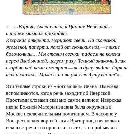
«— …Ворочь, Антипушка, к Царице Небесной…
нипочем мимо не проходят.
Иверская открыта, мерцают свечи. На скользкой
железной паперти, ясной от скольких ног,— тихие
богомольцы… Мы ставим свечки, падаем на колени
перед Владычицей, целуем ризу. Темный знакомый лик
скорбно над нами смотрит — всю душу видит. Горкин
так и сказал: ″Молись, а она уж всю душу видит″».
Эти теплые строки из «Богомолья» Ивана Шмелева
вспоминаются, когда речь заходит об Иверской.
Простыми словами сказано самое важное: Иверская
икона Божией Матери издавна была окружена в
Москве исключительным почитанием. В часовне у
Воскресенских ворот благая Вратарница несколько
веков встречала и провожала всех, кто прибывал в