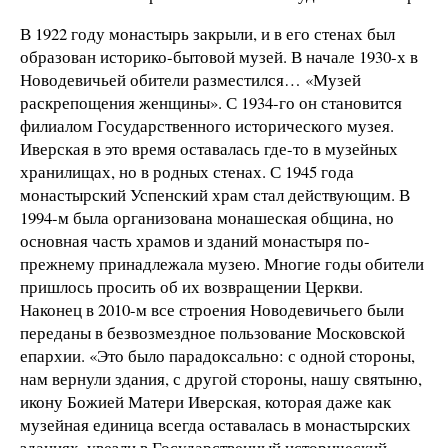
В 1922 году монастырь закрыли, и в его стенах был
образован историко-бытовой музей. В начале 1930-х в
Новодевичьей обители разместился… «Музей
раскрепощения женщины». С 1934-го он становится
филиалом Государственного исторического музея.
Иверская в это время оставалась где-то в музейных
хранилищах, но в родных стенах. С 1945 года
монастырский Успенский храм стал действующим. В
1994-м была организована монашеская община, но
основная часть храмов и зданий монастыря по-
прежнему принадлежала музею. Многие годы обители
пришлось просить об их возвращении Церкви.
Наконец в 2010-м все строения Новодевичьего были
переданы в безвозмездное пользование Московской
епархии. «Это было парадоксально: с одной стороны,
нам вернули здания, с другой стороны, нашу святыню,
икону Божией Матери Иверская, которая даже как
музейная единица всегда оставалась в монастырских
зданиях, увезли в Государственный исторический