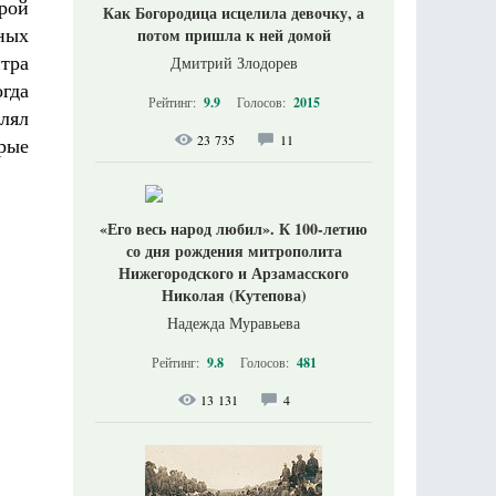
орой
Как Богородица исцелила девочку, а
ных
потом пришла к ней домой
тра
Дмитрий Злодорев
гда
Рейтинг:
9.9
Голосов:
2015
лял
23 735
11
рые
«Его весь народ любил». К 100-летию
со дня рождения митрополита
Нижегородского и Арзамасского
Николая (Кутепова)
Надежда Муравьева
Рейтинг:
9.8
Голосов:
481
13 131
4