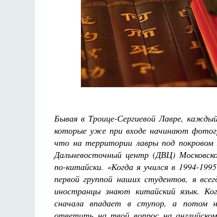
Фредерика де Грааф
Бывая в Троице-Сергиевой Лавре, каждый
которые уже при входе начинают фотогр
что на территории лавры под покровом
Дальневосточный центр (ДВЦ) Московско
по-китайски. «Когда я учился в 1994-1995
первой группой наших студентов, я все
иностранцы знают китайский язык. Ко
сначала впадает в ступор, а потом н
ответить на твой вопрос на английско