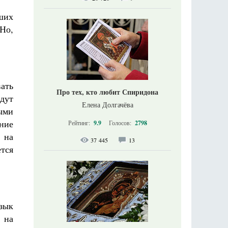
ших
Но,
ать
Про тех, кто любит Спиридона
едут
Елена Долгачёва
ыми
ние
Рейтинг:
9.9
Голосов:
2798
 на
37 445
13
тся
зык
 на