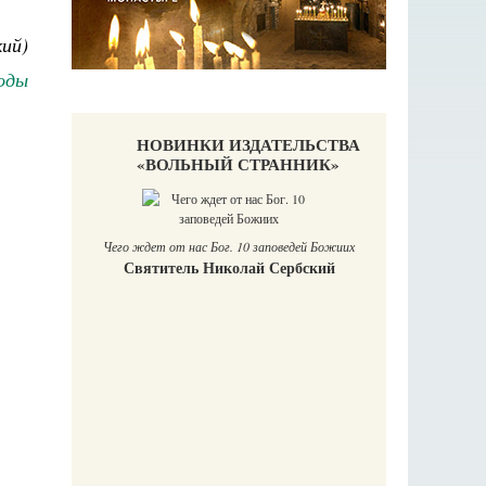
ий)
оды
НОВИНКИ ИЗДАТЕЛЬСТВА
«ВОЛЬНЫЙ СТРАННИК»
П
Е
Чего ждет от нас Бог. 10 заповедей Божиих
Святитель Николай Сербский
аучись у