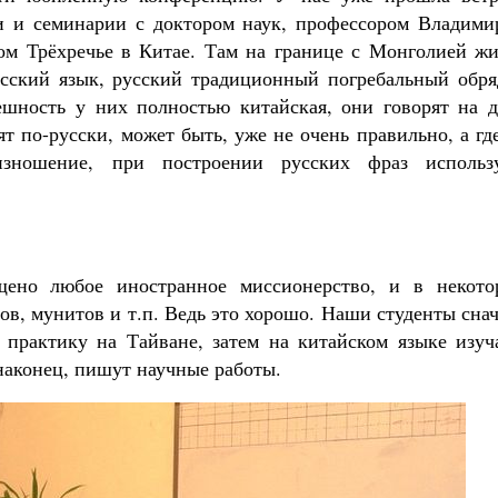
и и семинарии с доктором наук, профессором Владими
ом Трёхречье в Китае. Там на границе с Монголией жи
сский язык, русский традиционный погребальный обря
ешность у них полностью китайская, они говорят на д
ят по-русски, может быть, уже не очень правильно, а гд
зношение, при построении русских фраз использ
щено любое иностранное миссионерство, и в некото
ов, мунитов и т.п. Ведь это хорошо. Наши студенты сна
т практику на Тайване, затем на китайском языке изуч
 наконец, пишут научные работы.