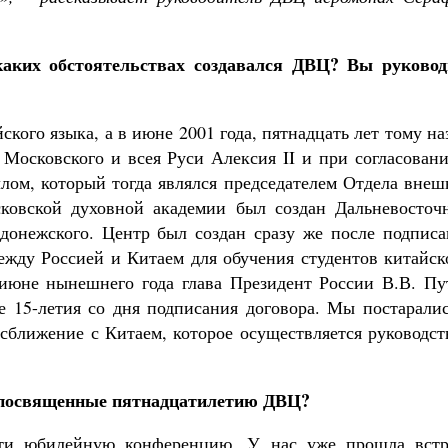
аких обстоятельствах создавался ДВЦ? Вы руковод
ского языка, а в июне 2001 года, пятнадцать лет тому на
Московского и всея Руси Алексия II и при согласовани
м, который тогда являлся председателем Отдела внеш
сковской духовной академии был создан Дальневосточ
донежского. Центр был создан сразу же после подписа
ежду Россией и Китаем для обучения студентов китайск
 июне нынешнего года глава Президент России В.В. Пу
е 15-летия со дня подписания договора. Мы постаралис
 сближение с Китаем, которое осуществляется руководс
 посвященные пятнадцатилетию ДВЦ?
сти юбилейную конференцию. У нас уже прошла встр