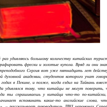
 раз удивляюсь большому количеству китайских турист
афировать фрески и золотые купола. Вряд ли они зна
 преподобного Сергия вот уже пятнадцать лет действ
й духовной академии, студентов которого учат говор
 годах в Пекине, и позже, когда ездил на Тайвань вмес
гда удивлялся тому, что китайцы не могут поверить, 
гда ты спрашиваешь у китайца что-то по-китайски,
ачинает вспоминать какие-то английские слова, чт
м», – рассказывает руководитель ДВЦ иеромонах Сера