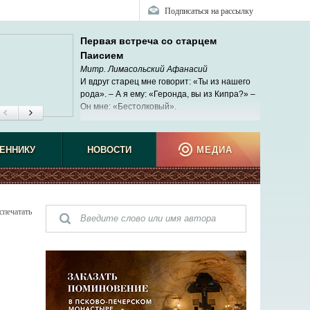
Подписаться на рассылку
Первая встреча со старцем
Паисием
Митр. Лимасольский Афанасий
И вдруг старец мне говорит: «Ты из нашего
рода». – А я ему: «Геронда, вы из Кипра?» –
Он мне: «Бестолковый».
ЕННИКУ
НОВОСТИ
МЕДИА
спечатать