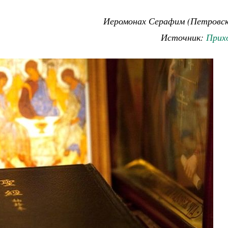
Иеромонах Серафим (Петровск
Источник:
Прих
Как найти своё место в жизни
Кирилл Мурышев
Великомученик Георгий Победоносец. Н
святого
Роман Котов