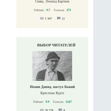
Свящ. Леонид Бартков
Рейтинг:
9.7
Голосов:
273
3 307
21
ВЫБОР ЧИТАТЕЛЕЙ
Иоанн Давид, пастух Божий
Кристиан Курте
Рейтинг:
9.9
Голосов:
1167
20 728
9