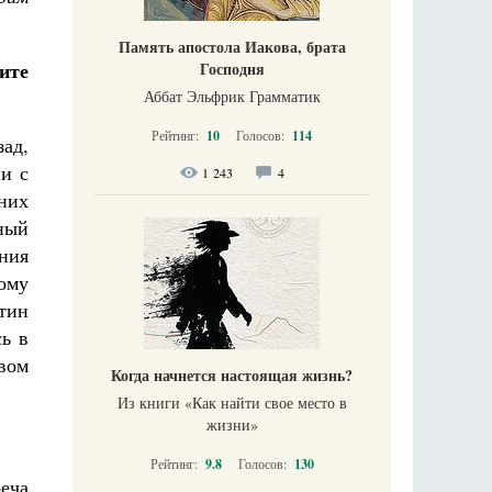
Память апостола Иакова, брата
ите
Господня
Аббат Эльфрик Грамматик
Рейтинг:
10
Голосов:
114
зад,
и с
1 243
4
них
ный
ния
ому
тин
ь в
твом
Когда начнется настоящая жизнь?
Из книги «Как найти свое место в
жизни​»
Рейтинг:
9.8
Голосов:
130
еча