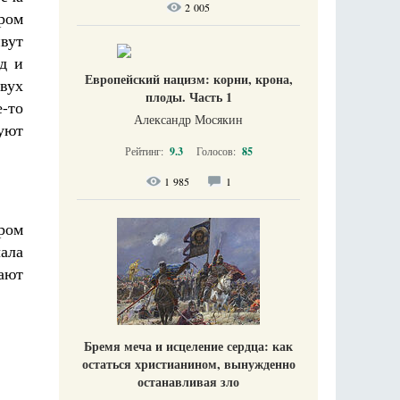
2 005
ром
вут
д и
Европейский нацизм: корни, крона,
вух
плоды. Часть 1
е-то
Александр Мосякин
уют
Рейтинг:
9.3
Голосов:
85
1 985
1
ром
чала
ают
Бремя меча и исцеление сердца: как
остаться христианином, вынужденно
останавливая зло