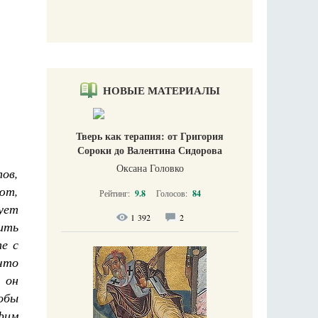
НОВЫЕ МАТЕРИАЛЫ
Тверь как терапия: от Григория
Сороки до Валентина Сидорова
Оксана Головко
ов,
ют,
Рейтинг:
9.8
Голосов:
84
ует
1 392
2
ить
те с
что
 он
обы
фим