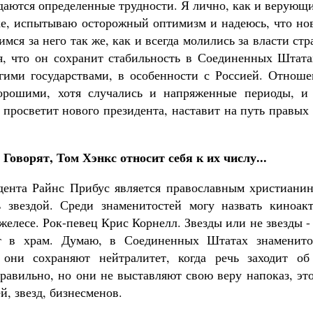
юдаются определенные трудности. Я лично, как и верующ
е, испытываю осторожный оптимизм и надеюсь, что но
мся за него так же, как и всегда молились за власти ст
я, что он сохранит стабильность в Соединенных Штата
гими государствами, в особенности с Россией. Отноше
орошими, хотя случались и напряженные периоды, и
 просветит нового президента, наставит на путь правых
Говорят, Том Хэнкс относит себя к их числу...
дента Райнс Прибус является православным христианин
 звездой. Среди знаменитостей могу назвать киноакт
елесе. Рок-певец Крис Корнелл. Звезды или не звезды -
ят в храм. Думаю, в Соединенных Штатах знаменито
они сохраняют нейтралитет, когда речь заходит об
равильно, но они не выставляют свою веру напоказ, эт
, звезд, бизнесменов.