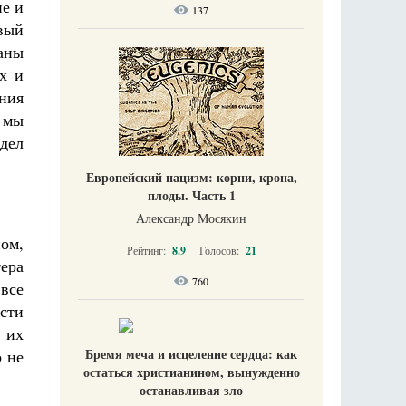
ие и
137
вый
раны
х и
ния
 мы
 дел
Европейский нацизм: корни, крона,
плоды. Часть 1
Александр Мосякин
ом,
Рейтинг:
8.9
Голосов:
21
ера
760
 все
сти
 их
Бремя меча и исцеление сердца: как
о не
остаться христианином, вынужденно
останавливая зло