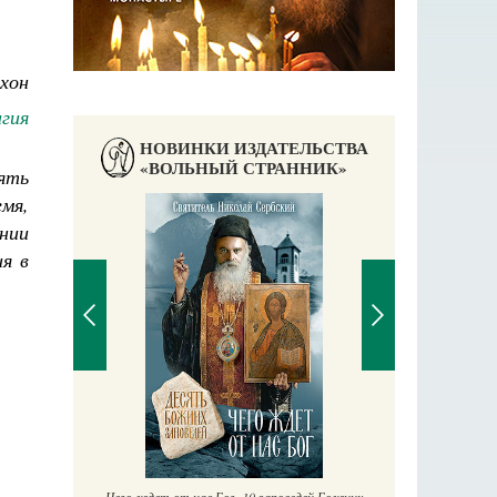
хон
гия
НОВИНКИ ИЗДАТЕЛЬСТВА
«ВОЛЬНЫЙ СТРАННИК»
ять
емя,
нии
я в
П
Е
аучись у