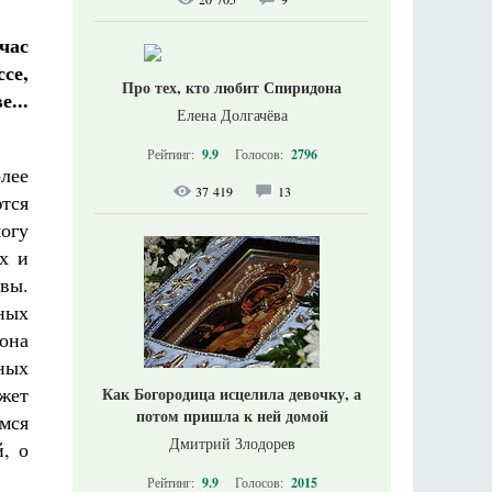
час
се,
Про тех, кто любит Спиридона
...
Елена Долгачёва
Рейтинг:
9.9
Голосов:
2796
олее
37 419
13
тся
огу
х и
твы.
ных
она
ных
жет
Как Богородица исцелила девочку, а
потом пришла к ней домой
мся
Дмитрий Злодорев
, о
Рейтинг:
9.9
Голосов:
2015