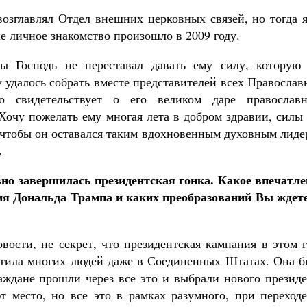
озглавлял Отдел внешних церковных связей, но тогда я
е личное знакомство произошло в 2009 году.
ы Господь не переставал давать ему силу, которую
у удалось собрать вместе представителей всех Правосла
о свидетельствует о его великом даре православн
 Хочу пожелать ему многая лета в добром здравии, силы
чтобы он оставался таким вдохновенным духовным лиде
.
вно завершилась президентская гонка. Какое впечатле
ия Дональда Трампа и каких преобразований Вы ждете
овости, не секрет, что президентская кампания в этом 
утила многих людей даже в Соединенных Штатах. Она б
аждане прошли через все это и выбрали нового президе
 место, но все это в рамках разумного, при переходе