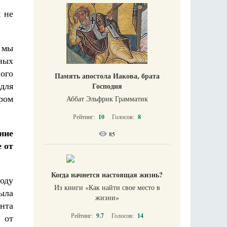
 не
 мы
вных
ого
Память апостола Иакова, брата
 для
Господня
ром
Аббат Эльфрик Грамматик
Рейтинг:
10
Голосов:
8
ние
85
 от
Когда начнется настоящая жизнь?
году
Из книги «Как найти свое место в
ыла
жизни​»
нта
Рейтинг:
9.7
Голосов:
14
 от