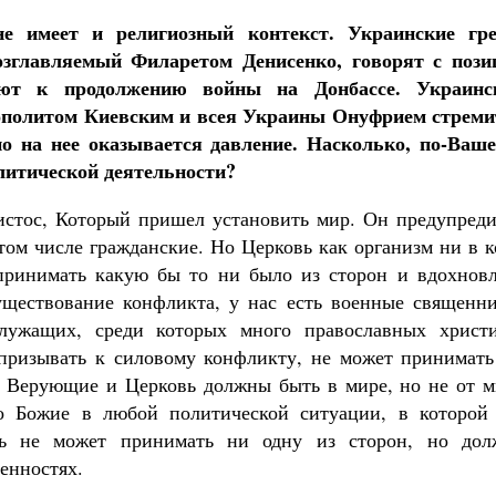
 имеет и религиозный контекст. Украинские гре
озглавляемый Филаретом Денисенко, говорят с пози
ают к продолжению войны на Донбассе. Украинс
ополитом Киевским и всея Украины Онуфрием стреми
но на нее оказывается давление. Насколько, по-Ваше
литической деятельности?
истос, Который пришел установить мир. Он предупреди
 том числе гражданские. Но Церковь как организм ни в 
принимать какую бы то ни было из сторон и вдохновл
уществование конфликта, у нас есть военные священни
лужащих, среди которых много православных христи
 призывать к силовому конфликту, не может принимать
. Верующие и Церковь должны быть в мире, но не от м
во Божие в любой политической ситуации, в которой
овь не может принимать ни одну из сторон, но дол
енностях.