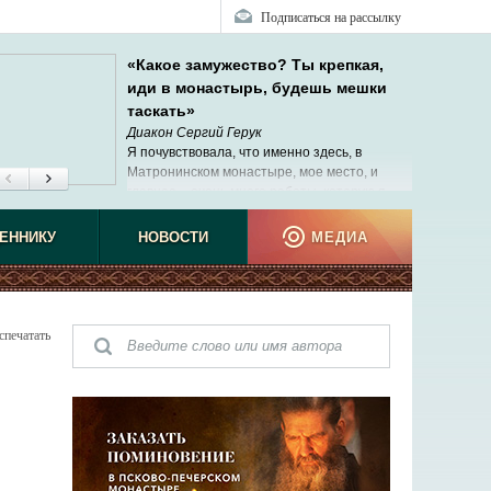
Подписаться на рассылку
«Какое замужество? Ты крепкая,
иди в монастырь, будешь мешки
таскать»
Диакон Сергий Герук
Я почувствовала, что именно здесь, в
Матронинском монастыре, мое место, и
главное ‒ очень много работы, которую я
люблю и умею делать.
ЕННИКУ
НОВОСТИ
МЕДИА
спечатать