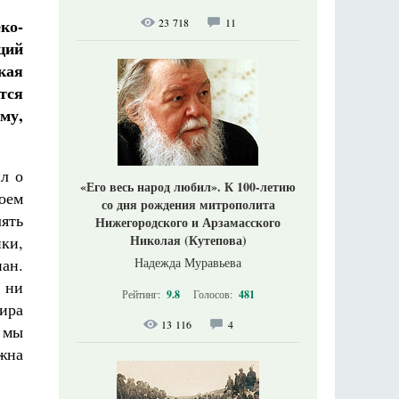
ко-
23 718
11
ций
кая
тся
му,
л о
«Его весь народ любил». К 100-летию
коем
со дня рождения митрополита
ять
Нижегородского и Арзамасского
Николая (Кутепова)
ки,
ан.
Надежда Муравьева
 ни
Рейтинг:
9.8
Голосов:
481
ира
13 116
4
 мы
жна