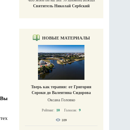
Чего ждет от нас Бог. 10 заповедей Божиих
Святитель Николай Сербский
НОВЫЕ МАТЕРИАЛЫ
Тверь как терапия: от Григория
Сороки до Валентина Сидорова
 Вы
Оксана Головко
Рейтинг:
10
Голосов:
9
 тех
109