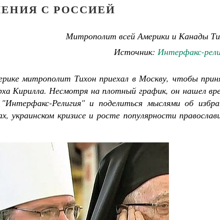
ЕНИЯ С РОССИЕЙ
Митрополит всей Америки и Канады Ти
Источник:
Интерфакс-рели
ерике митрополит Тихон приехал в Москву, чтобы прин
рха Кирилла. Несмотря на плотный график, он нашел вр
"Интерфакс-Религия" и поделиться мыслями об избра
, украинском кризисе и росте популярности православи
Великомученик Георгий Победоносец. Н
святого
Роман Котов