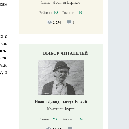
Свящ. Леонид Бартков
 сам
Рейтинг:
9.8
Голосов:
199
2 274
8
о я
лся.
огда
ВЫБОР ЧИТАТЕЛЕЙ
сле
чал
у, и
Иоанн Давид, пастух Божий
Кристиан Курте
Рейтинг:
9.9
Голосов:
1166
20 705
9