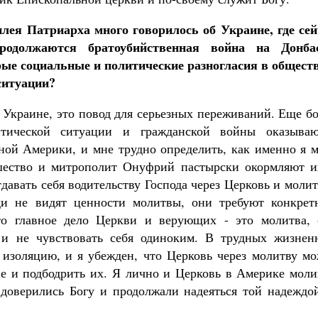
лея Патриарха много говорилось об Украине, где сей
родолжаются братоубийственная война на Донбас
ые социальные и политические разногласия в обществе
ситуации?
а Украине, это повод для серьезных переживаний. Еще б
итической ситуации и гражданской войны оказываю
ой Америки, и мне трудно определить, как именно я м
шество и митрополит Онуфрий пастырски окормляют и
давать себя водительству Господа через Церковь и моли
и не видят ценности молитвы, они требуют конкрет
то главное дело Церкви и верующих - это молитва, 
а и не чувствовать себя одиноким. В трудных жизнен
изоляцию, и я убежден, что Церковь через молитву мо
е и подбодрить их. Я лично и Церковь в Америке моли
доверились Богу и продолжали надеяться той надеждой