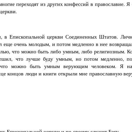
ногие переходят из других конфессий в православие. Я
церкви.
и, в Епископальной церкви Соединенных Штатов. Личн
ыл еще очень молодым, и потом медленно в нее возвраща
слью, что можно быть либо умным, либо религиозным. К
шил, что лучше буду умным, но потом медленно, по
, что можно быть умным верующим человеком. Я на
нце концов люди и книги открыли мне православную вер
ик Епископальной церкви и по-своему служит Богу.