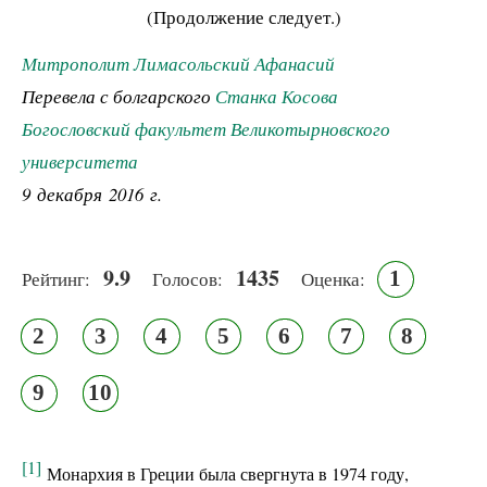
(Продолжение следует.)
Митрополит Лимасольский Афанасий
Перевела с болгарского
Станка Косова
Богословский факультет Великотырновского
университета
9 декабря 2016 г.
9.9
1435
1
Рейтинг:
Голосов:
Оценка:
2
3
4
5
6
7
8
9
10
[1]
Монархия в Греции была свергнута в 1974 году,