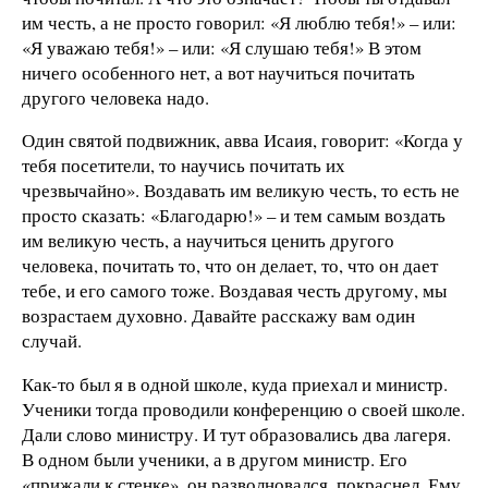
им честь, а не просто говорил: «Я люблю тебя!» – или:
«Я уважаю тебя!» – или: «Я слушаю тебя!» В этом
ничего особенного нет, а вот научиться почитать
другого человека надо.
Один святой подвижник, авва Исаия, говорит: «Когда у
тебя посетители, то научись почитать их
чрезвычайно». Воздавать им великую честь, то есть не
просто сказать: «Благодарю!» – и тем самым воздать
им великую честь, а научиться ценить другого
человека, почитать то, что он делает, то, что он дает
тебе, и его самого тоже. Воздавая честь другому, мы
возрастаем духовно. Давайте расскажу вам один
случай.
Как-то был я в одной школе, куда приехал и министр.
Ученики тогда проводили конференцию о своей школе.
Дали слово министру. И тут образовались два лагеря.
В одном были ученики, а в другом министр. Его
«прижали к стенке», он разволновался, покраснел. Ему