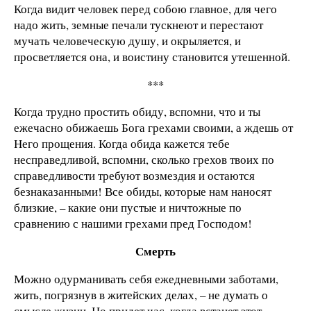
Когда видит человек перед собою главное, для чего
надо жить, земные печали тускнеют и перестают
мучать человеческую душу, и окрыляется, и
просветляется она, и воистину становится утешенной.
***
Когда трудно простить обиду, вспомни, что и ты
ежечасно обижаешь Бога грехами своими, а ждешь от
Него прощения. Когда обида кажется тебе
несправедливой, вспомни, сколько грехов твоих по
справедливости требуют возмездия и остаются
безнаказанными! Все обиды, которые нам наносят
близкие, – какие они пустые и ничтожные по
сравнению с нашими грехами пред Господом!
Смерть
Можно одурманивать себя ежедневными заботами,
жить, погрязнув в житейских делах, – не думать о
смысле жизни. Но придет час, когда встанет этот