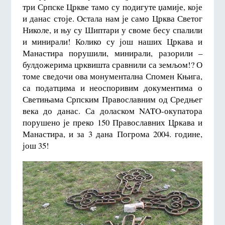
три Српске Цркве тамо су подигуте џамије, које
и данас стоје. Остала нам је само Црква Светог
Николе, и њу су Шиптари у своме бесу спалили
и минирали! Колико су још наших Цркава и
Манастира порушили, минирали, разорили –
булдожерима црквишта сравнили са земљом!? О
томе сведочи ова монументална Спомен Књига,
са податцима и неоспоривим документима о
Светињама Српским Православним од Средњег
века до данас. Са доласком NATO-окупатора
порушено је преко 150 Православних Цркава и
Манастира, и за 3 дана Погрома 2004. године,
још 35!