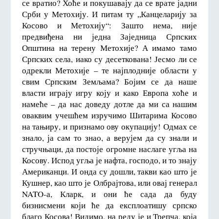
се вратио? Хоће и покушавају да се врате јадни
Срби у Метохију. И питам ту „Канцеларију за
Косово и Метохију“: Зашто нема, није
предвиђена ни једна Заједница Српских
Општина на терену Метохије? А имамо тамо
Српских села, иако су десеткована! Јесмо ли се
одрекли Метохије – те најплодније области у
свим Српским Земљама? Бојим се да наше
власти играју игру коју и како Европа хоће и
намеће – да нас доведу дотле да ми са нашим
оваквим учешћем изручимо Шитарима Косово
на тањиру, и признамо ову окупацију! Одмах се
знало, ја сам то знао, а верујем да су знали и
стручњаци, да постоје огромне наслаге угља на
Косову. Испод угља је нафта, господо, и то знају
Американци. И онда су дошли, такви као што је
Кушнер, као што је Олбрајтова, или овај генерал
NATO-а, Кларк, и они ће сада да буду
бизнисмени који ће да експлоатишу српско
благо Косова! Видимо, на реду је и Трепча, која