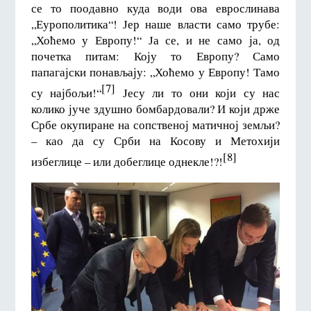
се то поодавно куда води ова еврослинава
„Еурополитика“! Јер наше власти само трубе:
„Хоћемо у Европу!“ Ја се, и не само ја, од
почетка питам: Коју то Европу? Само
папагајски понављају: „Хоћемо у Европу! Тамо
[7]
су најбољи!“
Јесу ли то они који су нас
колико јуче здушно бомбардовали? И који држе
Србе окупиране на сопственој матичној земљи?
– као да су Срби на Косову и Метохији
[8]
избеглице – или добеглице однекле!?!