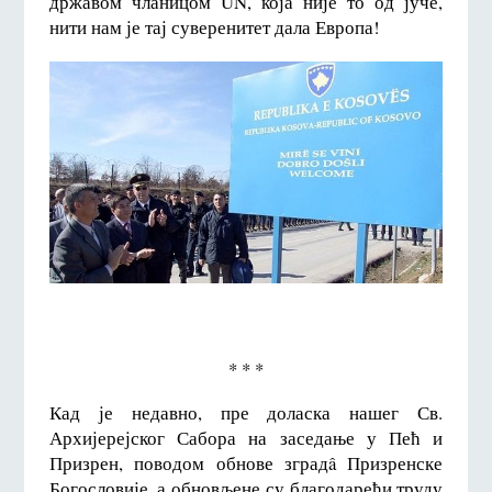
државом чланицом UN, која није то од јуче,
нити нам је тај суверенитет дала Европа!
* * *
Кад је недавно, пре доласка нашег Св.
Архијерејског Сабора на заседање у Пећ и
Призрен, поводом обнове зградâ Призренске
Богословије, а обновљене су благодарећи труду