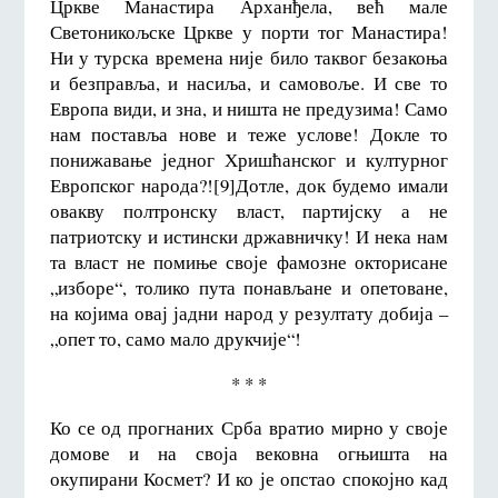
Цркве Манастира Арханђела, већ мале
Светоникољске Цркве у порти тог Манастира!
Ни у турска времена није било таквог безакоња
и безправља, и насиља, и самовоље. И све то
Европа види, и зна, и ништа не предузима! Само
нам поставља нове и теже услове! Докле то
понижавање једног Хришћанског и културног
Европског народа?![9]Дотле, док будемо имали
овакву полтронску власт, партијску а не
патриотску и истински државничку! И нека нам
та власт не помиње своје фамозне окторисане
„изборе“, толико пута понављане и опетоване,
на којима овај јадни народ у резултату добија –
„опет то, само мало друкчије“!
* * *
Ко се од прогнаних Срба вратио мирно у своје
домове и на своја вековна огњишта на
окупирани Космет? И ко је опстао спокојно кад