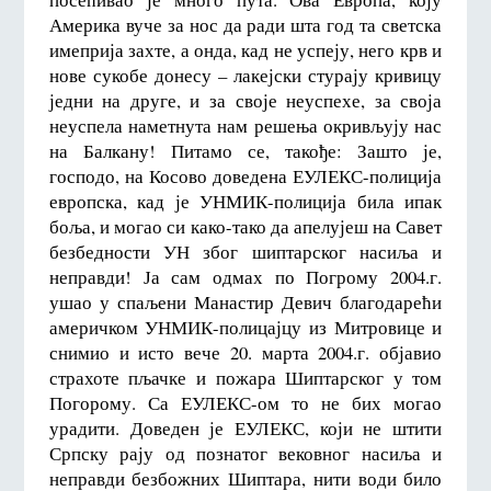
Америка вуче за нос да ради шта год та светска
имеприја захте, а онда, кад не успеју, него крв и
нове сукобе донесу – лакејски стурају кривицу
једни на друге, и за своје неуспехе, за своја
неуспела наметнута нам решења окривљују нас
на Балкану! Питамо се, такође: Зашто је,
господо, на Косово доведена ЕУЛЕКС-полиција
европска, кад је УНМИК-полиција била ипак
боља, и могао си како-тако да апелујеш на Савет
безбедности УН због шиптарског насиља и
неправди! Ја сам одмах по Погрому 2004.г.
ушао у спаљени Манастир Девич благодарећи
америчком УНМИК-полицајцу из Митровице и
снимио и исто вече 20. марта 2004.г. објавио
страхоте пљачке и пожара Шиптарског у том
Погорому. Са ЕУЛЕКС-ом то не бих могао
урадити. Доведен је ЕУЛЕКС, који не штити
Српску рају од познатог вековног насиља и
неправди безбожних Шиптара, нити води било