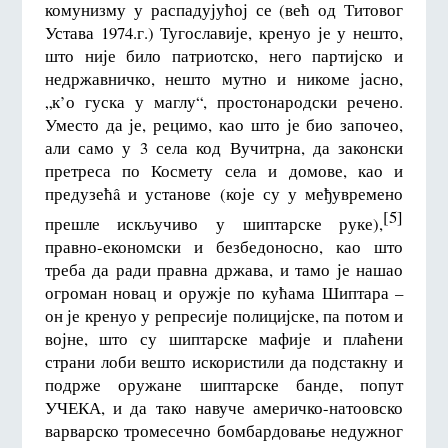
комунизму у распадујућој се (већ од Титовог
Устава 1974.г.) Тугославије, кренуо је у нешто,
што није било патриотско, него партијско и
недржавничко, нешто мутно и никоме јасно,
„к’о гуска у маглу“, простонародски речено.
Уместо да је, рецимо, као што је био започео,
али само у 3 села код Вучитрна, да законски
претреса по Космету села и домове, као и
предузећâ и установе (које су у међувремено
[5]
прешле искључиво у шиптарске руке),
правно-економски и безбедоносно, као што
треба да ради правна држава, и тамо је нашао
огроман новац и оружје по кућама Шиптара –
он је кренуо у репресије полицијске, па потом и
војне, што су шиптарске мафије и плаћени
страни лоби вешто искористили да подстакну и
подрже оружане шиптарске банде, попут
УЧЕКА, и да тако навуче америчко-натоовско
варварско тромесечно бомбардовање недужног