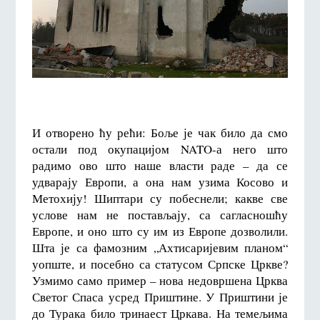
И отворено ћу рећи: Боље је чак било да смо
остали под окупацијом NATO-а него што
радимо ово што наше власти раде – да се
удварају Европи, а она нам узима Косово и
Метохију! Шиптари су побеснели; какве све
услове нам не постављају, са сагласношћу
Европе, и оно што су им из Европе дозволили.
Шта је са фамозним „Ахтисаријевим планом“
уопште, и посебно са статусом Српске Цркве?
Узмимо само пример – нова недовршена Црква
Светог Спаса усред Приштине. У Приштини је
до Турака било тринаест Цркава. На темељима