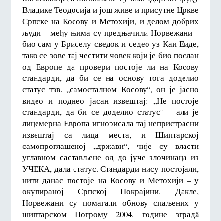
Владике Теодосија и још живе и присутне Цркве
Српске на Косову и Метохији, и делом добрих
људи – међу њима су предњачили Норвежани –
био сам у Бриселу сведок и седео уз Каи Еиде,
тако се зове тај честити човек који је био послан
од Европе да провери постоје ли на Косову
стандарди, да би се на основу тога доделио
статус тзв. „самосталном Косову“, он је јасно
видео и поднео јасан извештај: „Не постоје
стандарди, да би се доделио статус“ – али је
лицемерна Европа игнорисала тај непристрасни
извештај са лица места, и Шиптарској
самопроглашеној „држави“, чије су власти
углавном састављене од до јуче злочинаца из
УЧЕКА, дала статус. Стандарди нису постојали,
нити данас постоје на Косову и Метохији – у
окупираној Српској Покрајини. Дакле,
Норвежани су помагали обнову спаљених у
шиптарском Погрому 2004. године зградâ