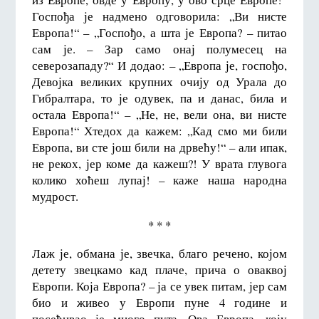
Госпођа је надмено одговорила: „Ви нисте
Европа!“ – „Госпођо, а шта је Европа? – питао
сам је. – Зар само онај полумесец на
северозападу?“ И додао: – „Европа је, госпођо,
Девојка великих крупних очију од Урала до
Гибралтара, то је одувек, па и данас, била и
остала Европа!“ – „Не, не, вели она, ви нисте
Европа!“ Хтедох да кажем: „Кад смо ми били
Европа, ви сте још били на дрвећу!“ – али ипак,
не рекох, јер коме да кажеш?! У врата глувога
колико хоћеш лупај! – каже наша народна
мудрост.
* * *
Лаж је, обмана је, звечка, благо речено, којом
детету звецкамо кад плаче, прича о оваквој
Европи. Која Европа? – ја се увек питам, јер сам
био и живео у Европи пуне 4 године и
посећивао је много пута. Ова Европа, коју