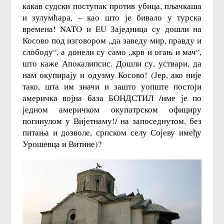
какав судски поступак против убица, пљачкаша
и зулумћара, – као што је бивало у турска
времена! NATO и EU Заједница су дошли на
Косово под изговором „да заведу мир, правду и
слободу“, а донели су само „крв и огањ и мач“,
што каже Апокалипсис. Дошли су, уствари, да
нам окупирају и одузму Косово! (Јер, ако није
тако, шта им значи и зашто уопште постоји
америчка војна база БОНДСТИЛ /име је по
једном америчком окупатрском официру
погинулом у Вијетнаму!/ на запоседнутом, без
питања и дозволе, српском селу Сојеву имеђу
Урошевца и Витине)?