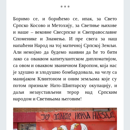
* * *
Боримо се, и борићемо се, ипак, за Свето
Српско Косово и Метохију, за Светиње њихове
и наше – вековне Свесрпске и Свеправославне
Споменике и Знамења. И пре свега за наш
напаћени Народ на тој матичној Српској Земљи.
Али немојмо да будемо наивни да ће то бити
лако са оваквом капитулантском дипломатијом,
са овом и оваквом званичном Европом, која нас
је здушно и злодушно бомбардовала, на челу са
манијаком Клинтоном и оним земљама које су
потом признале Нато-Шиптарску окупацију, и
даљи незаустављени терор над Српским
народом и Светињама његовим!