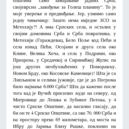
општина“ само замајавање јадних Срба,
својеврсно „завођење за Голеш планину“. То је
моје уверење и предвиђање. Јер, узмимо само
једну чињеницу: Зашто нема ниједне ЗСО за
Метохију?! А има Српских села, и осталих у
својим домовима Срба и Срба повратника, у
Метохији (Гораждевац, Бело Поље код Пећи и
села изнад Пећи, Осојани и друга села око
Клине, Велика Хоча, и села у Подрими, око
Призрена, у Средачкој и Сиринићкој Жупи; па
још других необухваћених у Поморављу,
Новом Брду, око Косовске Каменице)! Шта је са
Липљаном и селима јужније, где је до Погрома
било најмање 6.000 Срба? Шта да кажемо после
тога кад је Вучић присилио људе на северу, од
Митровице до Лешка и Зубиног Потока, у 4
чисто Српске Општине, да насилно гласају, да
би он те 4 Српске Општине, са око 70. 000 Срба и
на простору преко 65 километара, од моста на
Ибру до Јариња близу Рашке, поклонио на