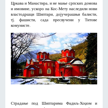
Цркава и Манастира, и не мање српских домова
и имовине, ускоро на Кос-Мету наследили нови
властодршци Шиптари, дојучерашњи балисти,
тј. фашисти, сада пресвучени у Титове
комунисте.
Страдање под Шиптарима Фадиљ-Хоџом и