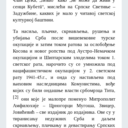
сенци Кубетâ“, мислећи на Српске Светиње –
Задужбине, каквих је мало у читавој светској
културној баштини.
Та насиља, пљачке, скрнављења, рушења и
убијања Срба после вишевековне турске
окупације и затим током ратова за ослобођење
Косова и новог ропства под Аустро-Немачком
окупацијом и Шиптарским злоделима током 1.
светског рата, нарочито су се умножила под
нацифашистичком окупацијом у 2. светском
рату 1941-45.г., и онда су настављена под
њиховим наследницима Комунистима, вође
којих су били ондашње власти србомрзца Тита,
[2]
они које је малопре поменуо Митрополит
Амфилохије – Црногорци Мугоша, Звицер,
Јовићевић – све издајник до издајника. Ове су у
тиранисању недужних Срба и даљем
скрнављењу, плачкању и девастирању Српских