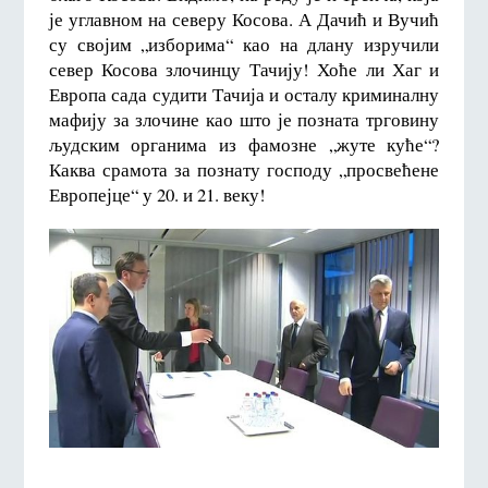
је углавном на северу Косова. А Дачић и Вучић
су својим „изборима“ као на длану изручили
север Косова злочинцу Тачију! Хоће ли Хаг и
Европа сада судити Тачија и осталу криминалну
мафију за злочине као што је позната трговину
људским органима из фамозне „жуте куће“?
Каква срамота за познату господу „просвећене
Европејце“ у 20. и 21. веку!