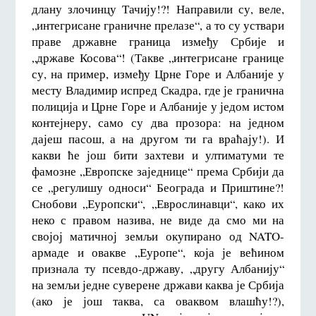
длану злочинцу Тачију!?! Направили су, веле,
„интегрисане граничне прелазе“, а то су уствари
праве државне граница између Србије и
„државе Косова“! (Такве „интегрисане границе
су, на пример, између Црне Горе и Албаније у
месту Владимир испред Скадра, где је гранична
полиција и Црне Горе и Албаније у једом истом
контејнеру, само су два прозора: на једном
дајеш пасош, а на другом ти га враћају!). И
какви ће још бити захтеви и ултиматуми те
фамозне „Европске заједнице“ према Србији да
се „регулишу односи“ Београда и Приштине?!
Снобови „Еуропски“, „Еврослинавци“, како их
неко с правом назива, не виде да смо ми на
својој матичној земљи окупирано од NATO-
армаде и овакве „Еуропе“, која је већином
признала ту псевдо-државу, „другу Албанију“
на земљи једне суверене држави каква је Србија
(ако је још таква, са оваквом влашћу!?),