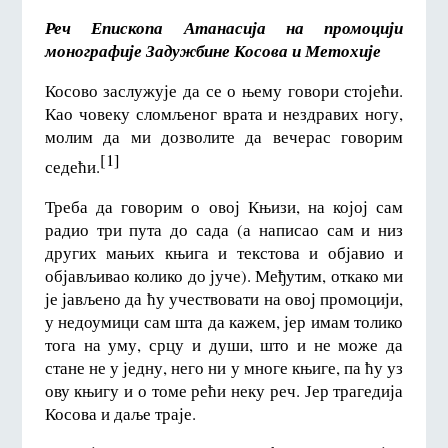
Реч Епископа Атанасија на промоцији
монографије Задужбине Косова и Метохије
Косово заслужује да се о њему говори стојећи.
Као човеку сломљеног врата и нездравих ногу,
молим да ми дозволите да вечерас говорим
[1]
седећи.
Треба да говорим о овој Књизи, на којој сам
радио три пута до сада (а написао сам и низ
других мањих књига и текстова и објавио и
објављивао колико до јуче). Међутим, откако ми
је јављено да ћу учествовати на овој промоцији,
у недоумици сам шта да кажем, јер имам толико
тога на уму, срцу и души, што и не може да
стане не у једну, него ни у многе књиге, па ћу уз
ову књигу и о томе рећи неку реч. Јер трагедија
Косова и даље траје.