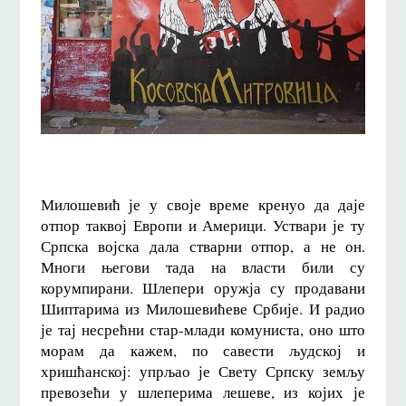
Милошевић је у своје време кренуо да даје
отпор таквој Европи и Америци. Уствари је ту
Српска војска дала стварни отпор, а не он.
Многи његови тада на власти били су
корумпирани. Шлепери оружја су продавани
Шиптарима из Милошевићеве Србије. И радио
је тај несрећни стар-млади комуниста, оно што
морам да кажем, по савести људској и
хришћанској: упрљао је Свету Српску земљу
превозећи у шлеперима лешеве, из којих је