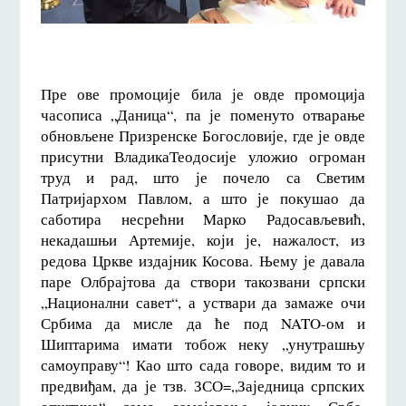
Пре ове промоције била је овде промоција
часописа „Даница“, па је поменуто отварање
обновљене Призренске Богословије, где је овде
присутни ВладикаТеодосије уложио огроман
труд и рад, што је почело са Светим
Патријархом Павлом, а што је покушао да
саботира несрећни Марко Радосављевић,
некадашњи Артемије, који је, нажалост, из
редова Цркве издајник Косова. Њему је давала
паре Олбрајтова да створи такозвани српски
„Национални савет“, а уствари да замаже очи
Србима да мисле да ће под NATO-ом и
Шиптарима имати тобож неку „унутрашњу
самоуправу“! Као што сада говоре, видим то и
предвиђам, да је тзв. ЗСО=„Заједница српских