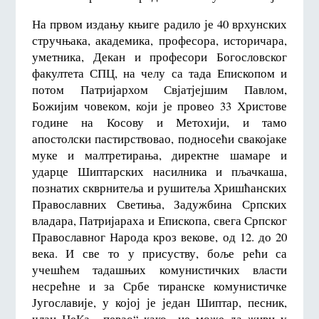
На првом издању књиге радило је 40 врхунских
стручњака, академика, професора, историчара,
уметника, Декан и професори Богословског
факултета СПЦ, на челу са тада Епископом и
потом Патријархом Свјатјејшим Павлом,
Божијим човеком, који је провео 33 Христове
године на Косову и Метохији, и тамо
апостолски пастирствовао, подносећи свакојаке
муке и малтретирања, директне шамаре и
ударце Шиптарских насилника и пљачкаша,
познатих скврнитеља и рушитеља Хришћанских
Православних Светиња, Задужбина Српских
владара, Патријараха и Епископа, свега Српског
Православног Народа кроз векове, од 12. до 20
века. И све то у присуству, боље рећи са
учешћем тадашњих комунистичких власти
несрећне и за Србе тиранске комунистичке
Југославије, у којој је један Шиптар, песник,
члан ЦеКа, „певао“ како „не може да живи у