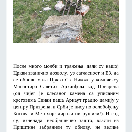
После много молби и тражења, дали су нашој
Цркви званично дозволу, уз сагласност и ЕЗ, да
се обнови мала Црква Св. Николе у комплексу
Манастира Саветих Арханђела код Призрена
(од чијег је клесаног камена са уписаним
крстовима Синан паша Арнаут градио џамију у
центру Призрена, и Срби је нису по ослобођењу
Косова и Метохије дирали ни рушили!). И сад
су, изненада, необјашњиво зашто, власти из
Приштине забранили ту обнову, не велике