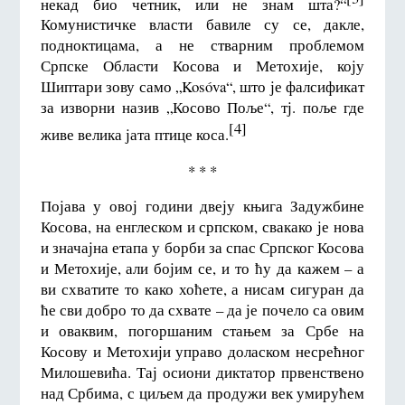
некад био четник, или не знам шта?“
Комунистичке власти бавиле су се, дакле,
подноктицама, а не стварним проблемом
Српске Области Косова и Метохије, коју
Шиптари зову само „Kosóva“, што је фалсификат
за изворни назив „Косово Поље“, тј. поље где
[4]
живе велика јата птице коса.
* * *
Појава у овој години двеју књига Задужбине
Косова, на енглеском и српском, свакако је нова
и значајна етапа у борби за спас Српског Косова
и Метохије, али бојим се, и то ћу да кажем – а
ви схватите то како хоћете, а нисам сигуран да
ће сви добро то да схвате – да је почело са овим
и оваквим, погоршаним стањем за Србе на
Косову и Метохији управо доласком несрећног
Милошевића. Тај осиони диктатор првенствено
над Србима, с циљем да продужи век умирућем