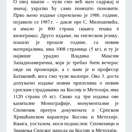
О овој књизи – чули смо већ њен садржај и
значај, укратко ћу само понешто поновити.
Прво њено издање спремљено је 1986. године,
појавило се 1987.г. – дакле пре С. Милошевића,
и имало је 800 страна (књига тешка 4
килограма). Друго издање, на енглеском језику,
изашло је прошле године, са новим
материјалима, има 1008 страница (5 кг), и ту је
највише урадио Владика Максим
Западноамерички, који је требао бити вечерас
овде на промоцији, а с њим је и професор
Батаковић, кога смо чули малопре. Ово 3. доста
допуњено издање новим прилозима о новим
српским страдањима на Косову и Метохији, има
1120 страна (6 кг). Свако од три издања ове
капиталне Монографије, монументални је
Споменик препун докумената о Српском
Хришћанском карактера Косова и Метохије.
Књига, уосталом, носи поднаслов: Споменици и
Знамења Српског народа на Косову и Метохији.