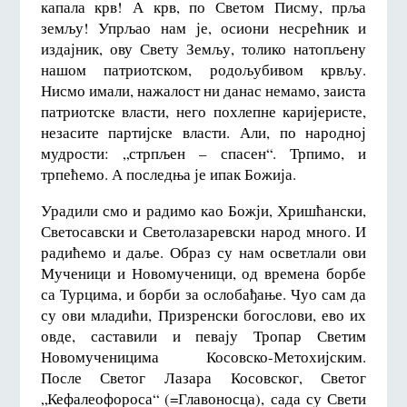
капала крв! А крв, по Светом Писму, прља
земљу! Упрљао нам је, осиони несрећник и
издајник, ову Свету Земљу, толико натопљену
нашом патриотском, родољубивом крвљу.
Нисмо имали, нажалост ни данас немамо, заиста
патриотске власти, него похлепне каријеристе,
незасите партијске власти. Али, по народној
мудрости: „стрпљен – спасен“. Трпимо, и
трпећемо. А последња је ипак Божија.
Урадили смо и радимо као Божји, Хришћански,
Светосавски и Светолазаревски народ много. И
радићемо и даље. Образ су нам осветлали ови
Мученици и Новомученици, од времена борбе
са Турцима, и борби за ослобађање. Чуо сам да
су ови младићи, Призренски богослови, ево их
овде, саставили и певају Тропар Светим
Новомученицима Косовско-Метохијским.
После Светог Лазара Косовског, Светог
„Кефалеофороса“ (=Главоносца), сада су Свети