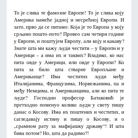
То је слика те фамозне Европе! То је слика коју
Америка намеће јадној и несрећној Европи. И
зато, прво да се питамо: Која је то Европа у коју
срљамо пошто-пото? Провео сам четири године
у Европи, и поштујем Европу, али коју и какаву?
Знате шта ми кажу људи честити – у Европи и у
Америци – а има их и таквих? Владико, ко нас
пита овде у Америци, или овде у Европи? Ко
пита за било шта стварне Европљане и
Американце? Има честитих људи међу
Италијанима, Французима, Норвежанима, па и
међу Немцима, и Американцима, али ко пита те
људе? Господин професор Батаковић је
претходно поменуо колико људи у свету пишу
данас о Косову. Има их поштених и честитих, и
сагледавају истину и пишу о Косову, и о
„срамном рату за мафијашку државу“! И шта
бива потом? Но, шта да радимо?!