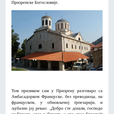
Призренске Богословије.
Том приликом сам у Призрену разговаро са
Амбасадорком Француске, без преводиоца, на
француском, у обновљеној трпезарији, и
љубазно јој рекао: „Добро сте дошли, господо
из Европе, овде у Европу, у ово срце Европе!“