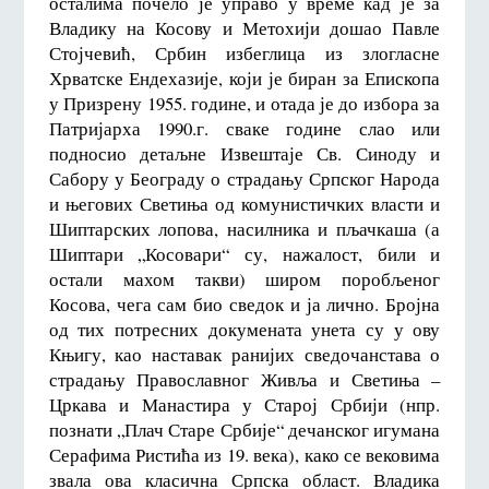
осталима почело је управо у време кад је за
Владику на Косову и Метохији дошао Павле
Стојчевић, Србин избеглица из злогласне
Хрватске Ендехазије, који је биран за Епископа
у Призрену 1955. године, и отада је до избора за
Патријарха 1990.г. сваке године слао или
подносио детаљне Извештаје Св. Синоду и
Сабору у Београду о страдању Српског Народа
и његових Светиња од комунистичких власти и
Шиптарских лопова, насилника и пљачкаша (а
Шиптари „Косовари“ су, нажалост, били и
остали махом такви) широм поробљеног
Косова, чега сам био сведок и ја лично. Бројна
од тих потресних докумената унета су у ову
Књигу, као наставак ранијих сведочанстава о
страдању Православног Живља и Светиња –
Цркава и Манастира у Старој Србији (нпр.
познати „Плач Старе Србије“ дечанског игумана
Серафима Ристића из 19. века), како се вековима
звала ова класична Српска област. Владика