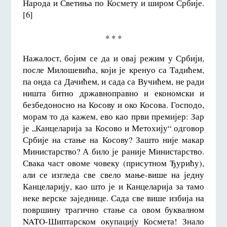
Народа и Светиња по Космету и широм Србије.
[6]
* * *
Нажалост, бојим се да и овај режим у Србији,
после Милошевића, који је кренуо са Тадићем,
па онда са Дачићем, и сада са Вучићем, не ради
ништа битно државноправно и економски и
безбедоносно на Косову и око Косова. Господо,
морам то да кажем, ево као први премијер: Зар
је „Канцеларија за Косово и Метохију“ одговор
Србије на стање на Косову? Зашто није макар
Министарство? А било је раније Министарство.
Свака част овоме човеку (присутном Ђурићу),
али се изгледа све свело мање-више на једну
Канцеларију, као што је и Канцеларија за тамо
неке верске заједнице. Сада све више избија на
површину трагично стање са овом буквалном
NATO-Шиптарском окупацију Космета! Знало