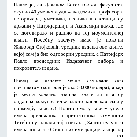
Павле је, са Деканом Богословског факултета,
окупио 40 учених људи – академика, професора,
историчара, уметника, песника и састанци су
држани у Патријаршији и Академији наука, где
се договарало и радило на тој моументалној
књизи. Посебну заслугу имао је покојни
Живорад Стојковић, уредник издања ове књиге,
којој сам ја био одговорни уредник, а Патријарх
Павле председник Издавачког одбора и
покровитељ издања.
Новац за издање књиге скупљали смо
претплатом (коштала је око 30.000 долара), а кад
је књига коначно изашла, знате ли шта су
ондашње комунистичке власти нашле као главну
примедбу књизи?! Пошто смо у књигу унели
имена приложникâ и претплатникâ, комунисти
Титићи су напали тај списак: „Зашто су унета
имена тог и тог Србина из емиграције, ако је тај
[3]