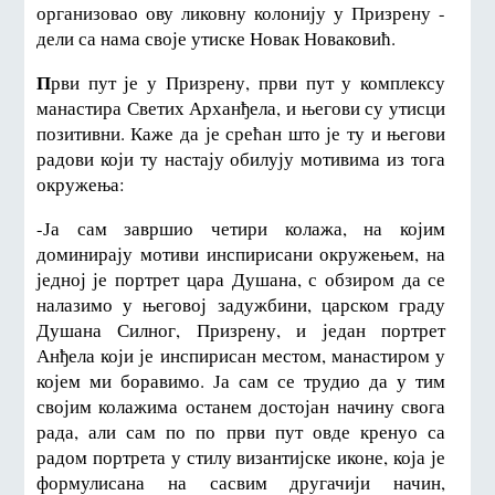
организовао ову ликовну колонију у Призрену -
дели са нама своје утиске Новак Новаковић.
П
рви пут је у Призрену, први пут у комплексу
манастира Светих Арханђела, и његови су утисци
позитивни. Каже да је срећан што је ту и његови
радови који ту настају обилују мотивима из тога
окружења:
-Ја сам завршио четири колажа, на којим
доминирају мотиви инспирисани окружењем, на
једној је портрет цара Душана, с обзиром да се
налазимо у његовој задужбини, царском граду
Душана Силног, Призрену, и један портрет
Анђела који је инспирисан местом, манастиром у
којем ми боравимо. Ја сам се трудио да у тим
својим колажима останем достојан начину свога
рада, али сам по по први пут овде кренуо са
радом портрета у стилу византијске иконе, која је
формулисана на сасвим другачији начин,