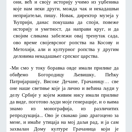
они, већ и своју историју учимо из уџбеника
које нам неки други, можда чак и некадашњи
непријатељи, пишу. Новак, директор музеја у
Ћуприји, данас покушава да споји, повеже
историју и уметност, да направи круг, и да
својим сликама забележи овај тренутак сада,
ово време својеврсног ропства на Косову и
Метохији, али и културног ропства у другим
деловима некадашњег српског царства.
-Ми смо у току боравка овде имали прилике да
обиђемо Богородицу Љевишку, Пећку
Патријаршију, Високе Дечане, Грачаницу… све
оне наше светиње које ја лично и већина људи у
делу Србије у којем живим нису имали прилике
да виде, поготово људи моје генерације, и о њима
знамо из монографија, из различитих
репродукција... Ово је свакако јако драгоцено за
мене, и имаће утицаја на мој даљи рад, и ја сам
захвалан Дому културе Грачаница који је