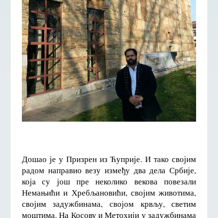
Дошао је у Призрен из Ћуприје. И тако својим
радом направио везу између два дела Србије,
којa су још пре неколико векова повезали
Немањићи и Хребљановићи, својим животима,
својим задужбинама, својом крвљу, светим
моштима. На Косову и Метохији у задужбинама