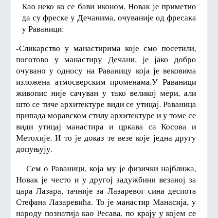
Као неко ко се бави иконом, Новак је приметио
да су фреске у Дечанима, очуваније од фресака
у Раваници:
-Сликарство у манастирима које смо посетили,
поготово у манастиру Дечани, је јако добро
очувано у односу на Раваницу која је вековима
изложена атмосверским променама.У Раваници
живопис није сачуван у тако великој мери, али
што се тиче архитектуре види се утицај. Раваница
припада моравском стилу архитектуре и у томе се
види утицај манастира и цркава са Косова и
Метохије. И то је доказ те везе које једна другу
допуњују.
Сем о Раваници, која му је физички најближа,
Новак је често и у другој задужбини везаној за
цара Лазара, тачније за Лазаревог сина деспота
Стефана Лазаревића. То је манастир Манасија, у
народу познатија као Ресава, по крају у којем се