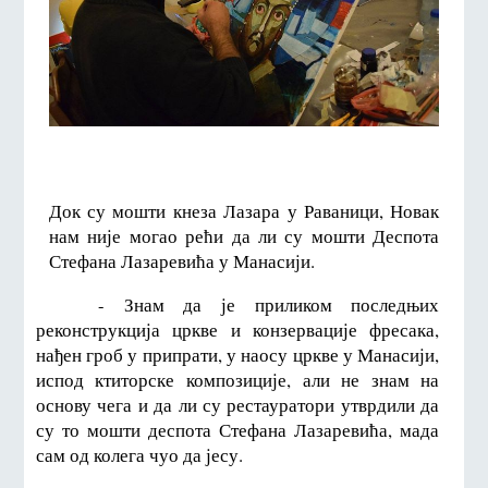
Док су мошти кнеза Лазара у Раваници, Новак
нам није могао рећи да ли су мошти Деспота
Стефана Лазаревића у Манасији.
- Знам да је приликом последњих
реконструкција цркве и конзервације фресака,
нађен гроб у припрати, у наосу цркве у Манасији,
испод ктиторске композиције, али не знам на
основу чега и да ли су рестауратори утврдили да
су то мошти деспота Стефана Лазаревића, мада
сам од колега чуо да јесу.