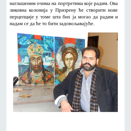
наглашеним очима на портретима које радим. Ова
ликовна колонија у Призрену ће створити нове
перцепције у томе шта бих ја могао да радим и
надам се да ће то бити задовољавајуће.