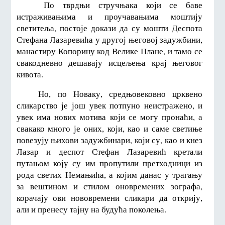
По тврдњи стручњака који се баве
истраживањима и проучавањима моштију
светитеља, постоје докази да су мошти Деспота
Стефана Лазаревића у другој његовој задужбини,
манастиру Копорину код Велике Плане, и тамо се
свакодневно дешавају исцељења крај његовог
кивота.
Но, по Новаку, средњовековно црквено
сликарство је још увек потпуно неистражено, и
увек има нових мотива који се могу пронаћи, а
свакако много је оних, који, као и саме светиње
повезују њихови задужбинари, који су, као и кнез
Лазар и деспот Стефан Лазаревић кретали
путањом коју су им пропутили претходници из
рода светих Немањића, а којим данас у трагању
за вештином и стилом оновремених зографа,
корачају ови нововремени сликари да открију,
али и пренесу тајну на будућа поколења.