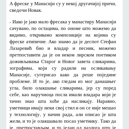
А фреске у Манасији су у некој другачијој причи,
сведочи Новак.
- Иако је јако мало фресака у манастиру Манасији
сачувано, по остацима, по ономе што можемо да
видимо, откривамо композиције на којима су
фреске атипичне. Ако знамо да је деспот Стефан
Лазаревић био и владар и песник, можемо
претпоставити да је он неком лирском поетиком
доживљавања Старог и Новог завета сликарима,
зографима, који су радили на осликавању
Манасије, сугерисао како да реше поједине
проблеме. И то је, ако гледам из мог данашњег
угла, било олакшање сликарима, јер су поред
себе, као наручиоца посла имали владара који је
тачно знао шта хоће да насликају. Наравно,
уметници имају неки свој стил и он се није мешао
у технологију, у начин рада, али описао је шта
жели, и то је олакшавало посао уметнику. Тако да
је, претпостављам, и то један од разлога што је