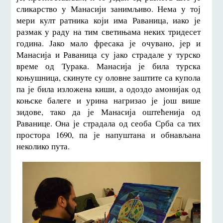
сликарство у Манасији занимљиво. Нема у тој
мери култ ратника који има Раваница, иако је
размак у раду на тим светињама неких тридесет
година. Јако мало фресака је очувано, јер и
Манасија и Раваница су јако страдале у турско
време од Турака. Манасија је била турска
коњушница, скинуте су оловне заштите са купола
па је била изложена киши, а одоздо амонијак од
коњске балеге и урина нагризао је још више
зидове, тако да је Манасија оштећенија од
Раванице. Она је страдала од сеоба Срба са тих
простора 1690, па је напуштана и обнављана
неколико пута.