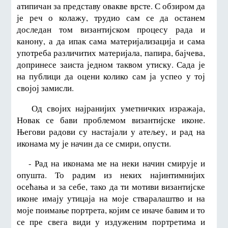
атипичан за представу овакве врсте. С обзиром да
је реч о колажу, трудио сам се да останем
доследан том византијском процесу рада и
канону, а да ипак сама материјализација и сама
употреба различитих материјала, папира, бајчева,
допринесе заиста једном таквом утиску. Сада је
на публици да оцени колико сам ја успео у тој
својој замисли.
Од својих најранијих уметничких изражаја,
Новак се бави проблемом византијске иконе.
Његови радови су настајали у атељеу, и рад на
иконама му је начин да се смири, опусти.
- Рад на иконама ме на неки начин смирује и
опушта. То радим из неких најинтимнијих
осећања и за себе, тако да ти мотиви византијске
иконе имају утицаја на моје стваралаштво и на
моје поимање портрета, којим се иначе бавим и то
се пре свега види у издуженим портретима и