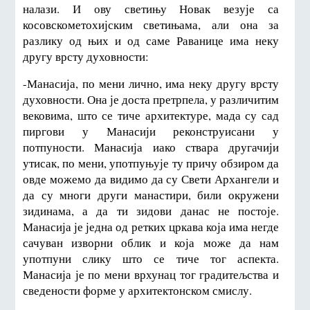
налази. И ову светињу Новак везује са
косовскометохијским светињама, али она за
разлику од њих и од саме Раванице има неку
другу врсту духовности:
-Манасија, по мени лично, има неку другу врсту
духовности. Она је доста претрпела, у различитим
вековима, што се тиче архитектуре, мада су сад
пиргови у Манасији реконструисани у
потпуности. Манасија иако ствара другачији
утисак, по мени, употпуњује ту причу обзиром да
овде можемо да видимо да су Свети Архангели и
да су многи други манастири, били окружени
зидинама, а да ти зидови данас не постоје.
Манасија је једна од ретких цркава која има негде
сачуван изворни облик и која може да нам
употпуни слику што се тиче тог аспекта.
Манасија је по мени врхунац тог градитељства и
сведености форме у архитектонском смислу.