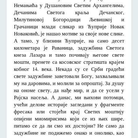
Немањића у Душановим Светим Архангелима,
Дечанима Светога краља Дечанског,
Милутиновој Богородици Љевишкој и
Грачаници млади сликар из Ћуприје Новак
Новаковић, је нашао мотиве за своје нове слике.
А тамо, у близини Ћуприје, на само десет
километара је Раваница, задужбина Светога
кнеза Лазара и тамо почивају његове свете
мошти, пренете са косовског стратишта крајем
кобног 14. века. Некада су се Срби градећи
свете задужбине заветовали Богу, захваљивали
му на даровима, и молили за опроштај. За душу
на ономе свету, да нађе мир, и да се усели у
Рајска насеља. А данас, ми њихови потомци,
учећи делове историје загледани у фрагменте
фресака или стојећи крај Светих моштију
опијени миомирисима који се из њих шире,
питамо се да ли смо их достојни? Не само да
задужбине не подижемо онако и онолико, као