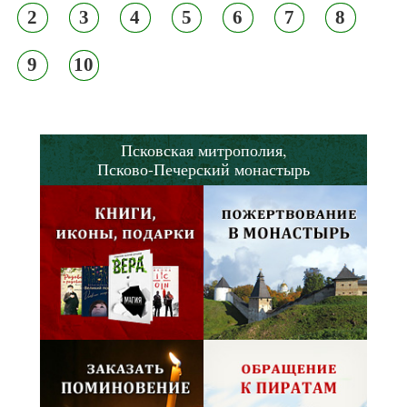
2
3
4
5
6
7
8
9
10
Псковская митрополия,
Псково-Печерский монастырь