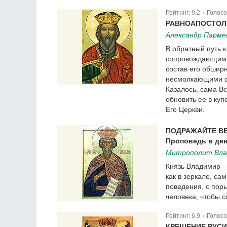
Рейтинг:
9.2
Голосо
|
РАВНОАПОСТОЛЬ
Александр Парме
В обратный путь 
сопровождающими 
состав его обшир
несмолкающими с
Казалось, сама В
обновить ее в ку
Его Церкви.
ПОДРАЖАЙТЕ ВЕ
Проповедь в ден
Митрополит Вла
Князь Владимир –
как в зеркале, са
поведения, с пор
человека, чтобы с
Рейтинг:
6.9
Голосо
|
КРЕЩЕНИЕ РУС