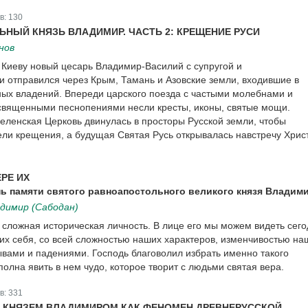
в:
130
НЫЙ КНЯЗЬ ВЛАДИМИР. ЧАСТЬ 2: КРЕЩЕНИЕ РУСИ
нов
к Киеву новый цесарь Владимир-Василий с супругой и
отправился через Крым, Тамань и Азовские земли, входившие в
ных владений. Впереди царского поезда с частыми молебнами и
вященными песнопениями несли кресты, иконы, святые мощи.
селенская Церковь двинулась в просторы Русской земли, чтобы
пели крещения, а будущая Святая Русь открывалась навстречу Хрис
РЕ ИХ
ь памяти святого равноапостольного великого князя Владим
димир (Сабодан)
 сложная историческая личность. В лице его мы можем видеть сего
мих себя, со всей сложностью наших характеров, изменчивостью на
ывами и падениями. Господь благоволил избрать именно такого
полна явить в нем чудо, которое творит с людьми святая вера.
в:
331
И КНЯЗЕМ ВЛАДИМИРОМ КАК ФЕНОМЕН ДРЕВНЕРУССКОЙ