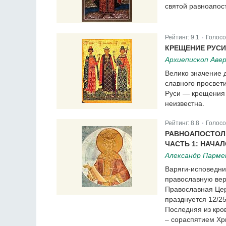
святой равноапост
Рейтинг:
9.1
Голосо
|
КРЕЩЕНИЕ РУСИ
Архиепископ Авер
Велико значение 
славного просвет
Руси — крещения в
неизвестна.
Рейтинг:
8.8
Голосо
|
РАВНОАПОСТОЛ
ЧАСТЬ 1: НАЧА
Александр Парме
Варяги-исповедни
православную вер
Православная Цер
празднуется 12/2
Последняя из кро
– сораспятием Хр