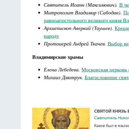
Святитель Иоанн (Максимович).
В че
Митрополит Владимир (Сабодан).
По
равноапостольного великого князя В
Архиепископ Аверкий (Таушев).
Креще
народу
Протоиерей Андрей Ткачев.
Выбор в
Владимирские храмы
Елена Лебедева.
Московская церковь 
Михаил Дмитрук.
Благословение свят
СВЯТОЙ КНЯЗЬ 
Святитель Никол
Каков был в язычн