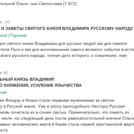
ольной Ольги, сын Святослава († 972).
в:
133
 И ЗАВЕТЫ СВЯТОГО КНЯЗЯ ВЛАДИМИРА РУССКОМУ НАРОДУ
кий (Таушев)
дня святого князя Владимира для русских людей как дня памяти
ителя Руси и как дня воспоминания самого великого события в ист
сего русского народа, точная дата которого, к сожалению, нам
в:
85
ЬНЫЙ КНЯЗЬ ВЛАДИМИР.
ЛО КНЯЖЕНИЯ, УСИЛЕНИЕ ЯЗЫЧЕСТВА
нов
ки Феодор и Иоанн стали первыми мучениками за святую
у в Русской земле. Уже в эпоху преподобного Нестора Русская
ковь почитала их в сонме святых. Примечательно, что память их
5 июля, на следующий день после равноапостольной княгини Ольги
вавых человеческих жертв в Киеве стала первой христианской жерт
исту.