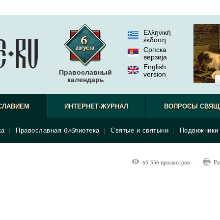
Ελληνική
έκδοση
Српска
верзиjа
English
Православный
version
календарь
СЛАВИЕМ
ИНТЕРНЕТ-ЖУРНАЛ
ВОПРОСЫ СВЯЩ
ка
|
Православная библиотека
|
Святые и святыни
|
Подвижники 
65 556 просмотров
Ра