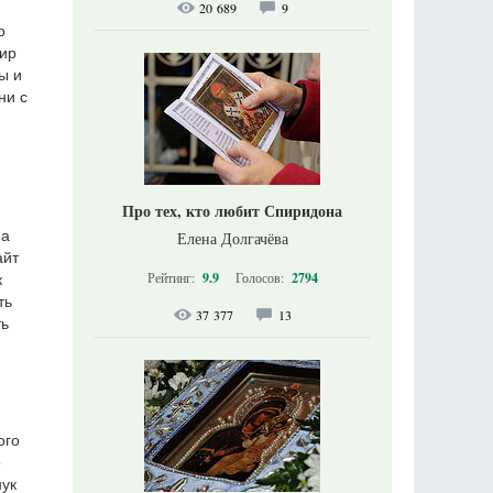
20 689
9
о
мир
ы и
ни с
Про тех, кто любит Спиридона
на
Елена Долгачёва
айт
Рейтинг:
9.9
Голосов:
2794
к
ть
37 377
13
ть
ого
о
нук