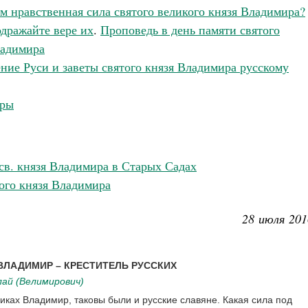
м нравственная сила святого великого князя Владимира?
дражайте вере их
.
Проповедь в день памяти святого
ладимира
ние Руси и заветы святого князя Владимира русскому
еры
св. князя Владимира в Старых Садах
ого князя Владимира
28 июля 201
ВЛАДИМИР – КРЕСТИТЕЛЬ РУССКИХ
ай (Велимирович)
иках Владимир, таковы были и русские славяне. Какая сила под