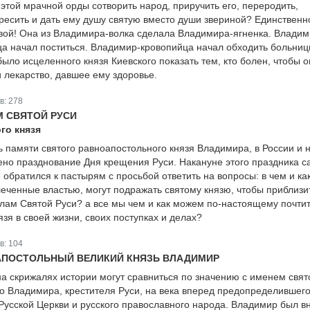
этой мрачной орды сотворить народ, приручить его, переродить,
кресить и дать ему душу святую вместо души звериной? Единственн
вой! Она из Владимира-волка сделала Владимира-ягненка. Влади
ца начал поститься. Владимир-кровопийца начал обходить больниц
ло исцеленного князя Киевского показать тем, кто болен, чтобы о
 лекарство, давшее ему здоровье.
в:
278
М СВЯТОЙ РУСИ
го князя
ь памяти святого равноапостольного князя Владимира, в России и 
ено празднование Дня крещения Руси. Накануне этого праздника с
обратился к пастырям с просьбой ответить на вопросы: в чем и ка
леченные властью, могут подражать святому князю, чтобы приблизи
алам Святой Руси? а все мы чем и как можем по-настоящему почти
язя в своей жизни, своих поступках и делах?
в:
104
АПОСТОЛЬНЫЙ ВЕЛИКИЙ КНЯЗЬ ВЛАДИМИР
а скрижалях истории могут сравниться по значению с именем свят
о Владимира, крестителя Руси, на века вперед предопределившег
Русской Церкви и русского православного народа. Владимир был в