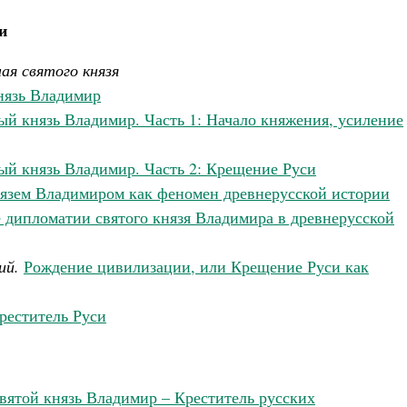
и
ая святого князя
нязь Владимир
ый князь Владимир. Часть 1: Начало княжения, усиление
ый князь Владимир. Часть 2: Крещение Руси
язем Владимиром как феномен древнерусской истории
 дипломатии святого князя Владимира в древнерусской
ий.
Рождение цивилизации, или Крещение Руси как
реститель Руси
вятой князь Владимир – Креститель русских