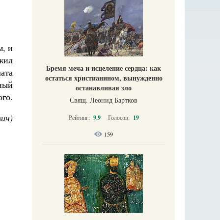
м, и
ожил
Бремя меча и исцеление сердца: как
лата
остаться христианином, вынужденно
вный
останавливая зло
ого.
Свящ. Леонид Бартков
ич)
Рейтинг:
9.9
Голосов:
19
159