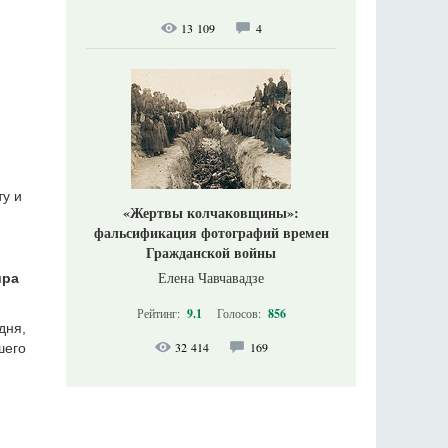
13 109
4
ту и
«Жертвы колчаковщины»:
фальсификация фотографий времен
Гражданской войны
Елена Чавчавадзе
ира
Рейтинг:
9.1
Голосов:
856
дня,
32 414
169
шего