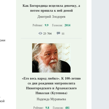
Как Богородица исцелила девочку, а
потом пришла к ней домой
Дмитрий Злодорев
Рейтинг:
9.9
Голосов:
2014
23 704
11
ории
«Его весь народ любил». К 100-летию
со дня рождения митрополита
Нижегородского и Арзамасского
Николая (Кутепова)
.
Надежда Муравьева
вой
Рейтинг:
9.8
Голосов:
481