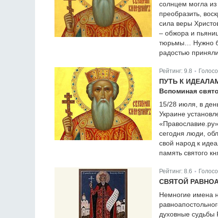
солнцем могла из 
преобразить, вос
сила веры Христо
– обжора и пьяни
тюрьмы… Нужно бы
радостью приняли
Рейтинг:
9.8
Голосо
|
ПУТЬ К ИДЕАЛА
Вспоминая свято
15/28 июля, в ден
Украине установл
«Православие.ру» 
сегодня люди, об
свой народ к иде
память святого кн
Рейтинг:
8.6
Голосо
|
СВЯТОЙ РАВНО
Немногие имена н
равноапостольног
духовные судьбы 