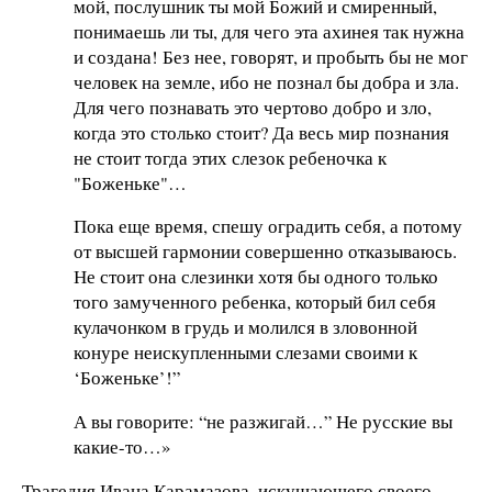
мой, послушник ты мой Божий и смиренный,
понимаешь ли ты, для чего эта ахинея так нужна
и создана! Без нее, говорят, и пробыть бы не мог
человек на земле, ибо не познал бы добра и зла.
Для чего познавать это чертово добро и зло,
когда это столько стоит? Да весь мир познания
не стоит тогда этих слезок ребеночка к
"Боженьке"…
Пока еще время, спешу оградить себя, а потому
от высшей гармонии совершенно отказываюсь.
Не стоит она слезинки хотя бы одного только
того замученного ребенка, который бил себя
кулачонком в грудь и молился в зловонной
конуре неискупленными слезами своими к
‘Боженьке’!”
А вы говорите: “не разжигай…” Не русские вы
какие-то…»
Трагедия Ивана Карамазова, искушающего своего