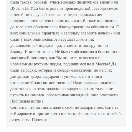
была такова: работай, учись (сколько лимитчиков закончили
ВУЗы и ВТУЗы без отрыва от производства!), заводи семью
и детей, не нарушай законы - и через несколько лет
получишь постоянную прописку и жильё, тоже постоянное, а
до того всех обеспечивали благоустроенным общежитием. О
всех социальных гарантиях и зарплату говорить нечего - они
были у всех одинаковы. А нарушает лимитчик
установленный порядок - да, вылетит отовсюду, но по
Закону. И все это знали. Не было у абсолютного большинства
москвичей поганого, как Вы пишите, относится к
нормальным русским людям, родившимся не в Москве! Да,
были выродки, которые и соседей-москвичей, но не с их
улицы или двора, задирали и унижали, но и к ним
отношение было соответственное! Национальная политика -
дело тонкое, и этим должно государство заниматься, а не
пускать на самотёк, образовывая очевидный очаг опасности.
Прописная истина.
Согласна, что начинать надо с себя, не задирать нос, быть за
всё хорошее и против всего плохого. Но это как-то сам-собой
разумеется. Простите!