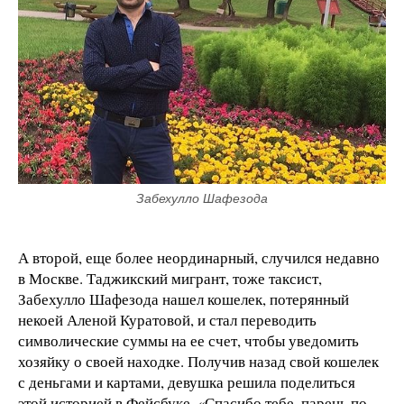
Забехулло Шафезода
А второй, еще более неординарный, случился недавно
в Москве. Таджикский мигрант, тоже таксист,
Забехулло Шафезода нашел кошелек, потерянный
некоей Аленой Куратовой, и стал переводить
символические суммы на ее счет, чтобы уведомить
хозяйку о своей находке. Получив назад свой кошелек
с деньгами и картами, девушка решила поделиться
этой историей в Фейсбуке. «Спасибо тебе, парень по