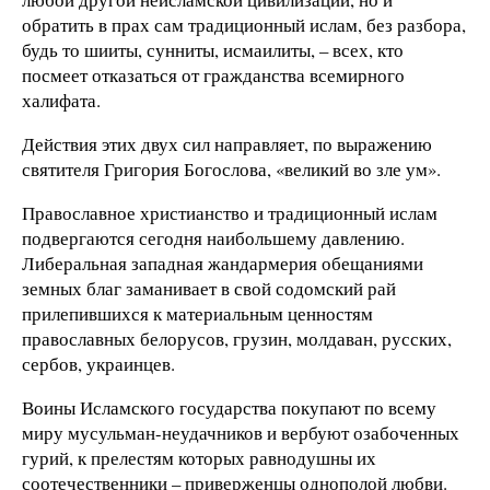
обратить в прах сам традиционный ислам, без разбора,
будь то шииты, сунниты, исмаилиты, – всех, кто
посмеет отказаться от гражданства всемирного
халифата.
Действия этих двух сил направляет, по выражению
святителя Григория Богослова, «великий во зле ум».
Православное христианство и традиционный ислам
подвергаются сегодня наибольшему давлению.
Либеральная западная жандармерия обещаниями
земных благ заманивает в свой содомский рай
прилепившихся к материальным ценностям
православных белорусов, грузин, молдаван, русских,
сербов, украинцев.
Воины Исламского государства покупают по всему
миру мусульман-неудачников и вербуют озабоченных
гурий, к прелестям которых равнодушны их
соотечественники – приверженцы однополой любви.