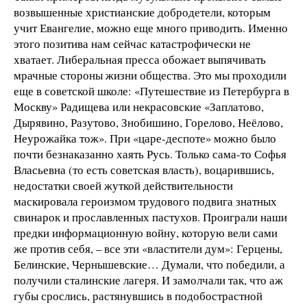
возвышенные христианские добродетели, которым
учит Евангелие, можно еще много приводить. Именно
этого позитива нам сейчас катастрофически не
хватает. Либеральная пресса обожает выпячивать
мрачные стороны жизни общества. Это мы проходили
еще в советской школе: «Путешествие из Петербурга в
Москву» Радищева или некрасовские «Заплатово,
Дырявино, Разутово, Знобишино, Горелово, Неёлово,
Неурожайка тож». При «царе-деспоте» можно было
почти безнаказанно хаять Русь. Только сама-то Софья
Власьевна (то есть советская власть), воцарившись,
недостатки своей жуткой действительности
маскировала героизмом трудового подвига знатных
свинарок и прославленных пастухов. Проиграли наши
предки информационную войну, которую вели сами
же против себя, – все эти «властители дум»: Герцены,
Белинские, Чернышевские… Думали, что победили, а
получили сталинские лагеря. И замолчали так, что аж
губы срослись, растянувшись в подобострастной