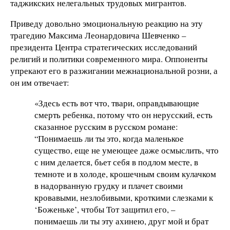
таджикских нелегальных трудовых мигрантов.
Приведу довольно эмоциональную реакцию на эту
трагедию Максима Леонардовича Шевченко –
президента Центра стратегических исследований
религий и политики современного мира. Оппоненты
упрекают его в разжигании межнациональной розни, а
он им отвечает:
«Здесь есть вот что, твари, оправдывающие
смерть ребенка, потому что он нерусский, есть
сказанное русским в русском романе:
“Понимаешь ли ты это, когда маленькое
существо, еще не умеющее даже осмыслить, что
с ним делается, бьет себя в подлом месте, в
темноте и в холоде, крошечным своим кулачком
в надорванную грудку и плачет своими
кровавыми, незлобивыми, кроткими слезками к
‘Боженьке’, чтобы Тот защитил его, –
понимаешь ли ты эту ахинею, друг мой и брат