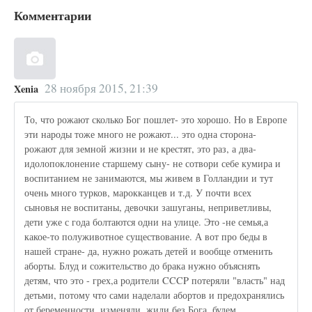
Комментарии
28 ноября 2015, 21:39
Xenia
То, что рожают сколько Бог пошлет- это хорошо. Но в Европе
эти народы тоже много не рожают... это одна сторона-
рожают для земной жизни и не крестят, это раз, а два-
идолопоклонение старшему сыну- не сотвори себе кумира и
воспитанием не занимаются, мы живем в Голландии и тут
очень много турков, марокканцев и т.д. У почти всех
сыновья не воспитаны, девочки зашуганы, неприветливы,
дети уже с года болтаются одни на улице. Это -не семья,а
какое-то полуживотное существование. А вот про беды в
нашей стране- да, нужно рожать детей и вообще отменить
аборты. Блуд и сожительство до брака нужно объяснять
детям, что это - грех,а родители CCCP потеряли "власть" над
детьми, потому что сами наделали абортов и предохранялись
от беременности, изменяли, жили без Бога, будем