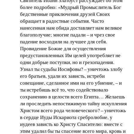
Святитель Иоанн Златоуст рассуждает об этом
более подробно: «Мудрый Промыслитель Бог
бедственные приключения друзей Своих
обращает в радостные события. Часто
нанесенная нам обида доставляет нам великое
благополучие; многие падали – и чрез свое
падение восходили на лучшее для себя.
Провидение Божие для осуществления
предустановленных Им целей употребляет не
одни добрые поступки, но и грехопадения.
Узнал ты судьбы Иосифовы? – уничтожь злобу
его братьев, удали их зависть, истреби
совещание, сделанное ими на его убиение, – и
ты истребишь всё то, что содействовало
сохранению в целости всего Египта… Желаешь
ли проследить непостижимую тайну искупления
Христом всего рода человеческого? – уничтожь
в сердце Иуды Искариота сребролюбие, у
иудеев зависть ко Христу Спасителю: вместе с
этим удалил бы ты спасение всего мира, кровь и