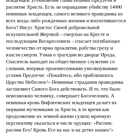
распятие Христа. Есть ли оправдание убийству 14000
невинных младенцев, с
а
мого великого праведника из
всех когда-либо рожденных женами и воплотившегося
Бога? Иисус Христос Своей добровольной
искупительной Жертвой – смертью на Кресте и
последующим Воскресением – спасает погибающее
человечество от ярма проклятия, рабства греху и
власти смерти. Узнав о трагедии во дворце Ирода,
Спаситель выходит на общественное служение со
словами, впервые произнесенными умолкнувшими
устами Предтечи: «Покайтесь, ибо приблизилось
Царство Небесное!» Невинные страдания праведника
заставляют Самого Бога действовать. И то, что было
невозможно человеку, совершает Богочеловек. А
невинная кровь Вифлеемских младенцев делает их
первыми мучениками за Христа, в то время как
продолжение их земной жизни сулило мрачную
перспективу оказаться в числе орущих: «Распни,
распни Его! Кровь Его на нас и на детях наших!»