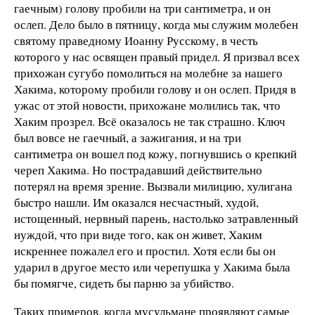
гаечным) голову пробили на три сантиметра, и он
ослеп. Дело было в пятницу, когда мы служим молебен
святому праведному Иоанну Русскому, в честь
которого у нас освящен правый придел. Я призвал всех
прихожан сугубо помолиться на молебне за нашего
Хакима, которому пробили голову и он ослеп. Придя в
ужас от этой новости, прихожане молились так, что
Хаким прозрел. Всё оказалось не так страшно. Ключ
был вовсе не гаечный, а зажигания, и на три
сантиметра он вошел под кожу, погнувшись о крепкий
череп Хакима. Но пострадавший действительно
потерял на время зрение. Вызвали милицию, хулигана
быстро нашли. Им оказался несчастный, худой,
истощенный, нервный парень, настолько затравленный
нуждой, что при виде того, как он живет, Хаким
искреннее пожалел его и простил. Хотя если бы он
ударил в другое место или черепушка у Хакима была
бы помягче, сидеть бы парню за убийство.
Таких примеров, когда мусульмане проявляют самые