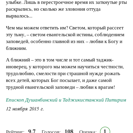
улыбке. Лишь в перестроечное время их заткнутые рты
раскрылись, но сколько же зловония оттуда
вырвалось...
Чем мы можем ответить им? Светом, который рассеет
эту тьму, – светом евангельской истины, соблюдением
заповедей, особенно главной из них – любви к Богу и
ближним.
А ближний – это в том числе и тот самый таджик-
иноверец, у которого мы можем научиться честности,
трудолюбию, смелости при страшной нужде рожать
всех детей, которых Бог посылает, и даже самой
трудной евангельской заповеди – любви к врагам!
Епископ Душанбинский и Таджикистанский Питирим
12 ноября 2015 г.
9.7
108
1
Рейтинг:
Голосов:
Оценка: