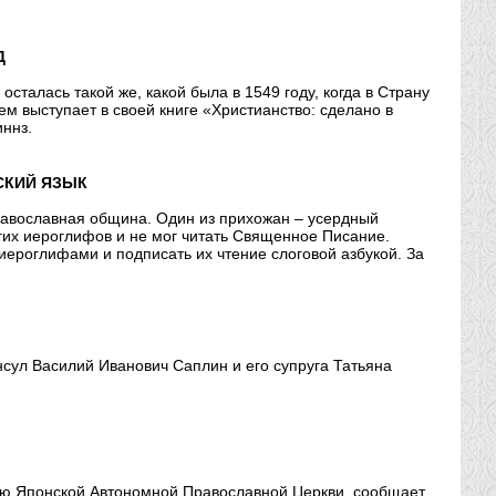
Д
сталась такой же, какой была в 1549 году, когда в Страну
м выступает в своей книге «Христианство: сделано в
ннз.
СКИЙ ЯЗЫК
православная община. Один из прихожан – усердный
огих иероглифов и не мог читать Священное Писание.
иероглифами и подписать их чтение слоговой азбукой. За
сул Василий Иванович Саплин и его супруга Татьяна
ию Японской Автономной Православной Церкви, сообщает