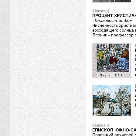
[Новости]
ПРОЦЕНТ ХРИСТИАН
«Благовест-инфо»
Численность христиан
восходящего солнца 
Японии» профессор с
[Новости]
ЕПИСКОП ЮЖНО-СА
Правящий архиерей с