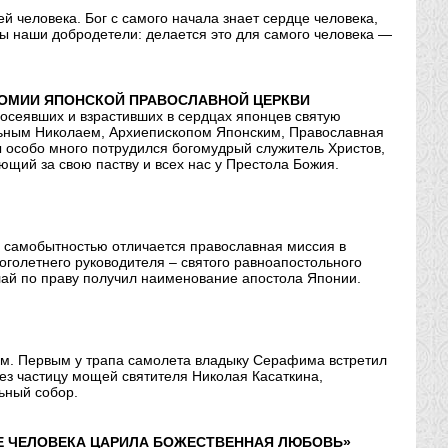
человека. Бог с самого начала знает сердце человека,
вы наши добродетели: делается это для самого человека —
ОНОМИИ ЯПОНСКОЙ ПРАВОСЛАВНОЙ ЦЕРКВИ
осеявших и взрастивших в сердцах японцев святую
льным Николаем, Архиепископом Японским, Православная
 особо много потрудился богомудрый служитель Христов,
щий за свою паству и всех нас у Престола Божия.
й самобытностью отличается православная миссия в
оголетнего руководителя – святого равноапостольного
олай по праву получил наименование апостола Японии.
м. Первым у трапа самолета владыку Серафима встретил
ез частицу мощей святителя Николая Касаткина,
ьный собор.
ЦЕ ЧЕЛОВЕКА ЦАРИЛА БОЖЕСТВЕННАЯ ЛЮБОВЬ»