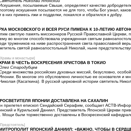
Святитель Николай Японский
Искушения, посылаемые Свыше, определяют качество добродетелей 
поэтому искушения посылаются не для того, чтобы Бог узнал, како
ит в них примесь лжи и подделки, покаялся и обратился к добру.
РХА МОСКОВСКОГО И ВСЕЯ РУСИ ПИМЕНА К 10-ЛЕТИЮ АВТ
чтим светлую память миссионеров Русской Православной Церкви, п
чему во многом способствовала учрежденная святым равноапосто
еди тружеников на ниве распространения света православной веры
ветитель святой равноапостольный Николай, ныне предстательствую
[Храмы и монастыри]
ХРАМ В ЧЕСТЬ ВОСКРЕСЕНИЯ ХРИСТОВА В ТОКИО
Олег Стародубцев
Среди множества российских духовных миссий, безусловно, особо
Японии. Во многом это обусловлено личностью ее основателя и мн
Николая (Касаткина). В русской церковной истории святитель Ник
РОСВЕТИТЕЛЯ ЯПОНИИ ДОСТАВЛЕНА НА САХАЛИН
ин прилетел епископ Сендайский Серафим, сообщает АСТВ-Инфор
нский и Курильский Даниил. Представитель Японской Церкви прив
. Мощи были торжественно доставлены в Воскресенский кафедрал
[Предстоятель]
МИТРОПОЛИТ ЯПОНСКИЙ ДАНИИЛ: «ВАЖНО, ЧТОБЫ В СЕРД