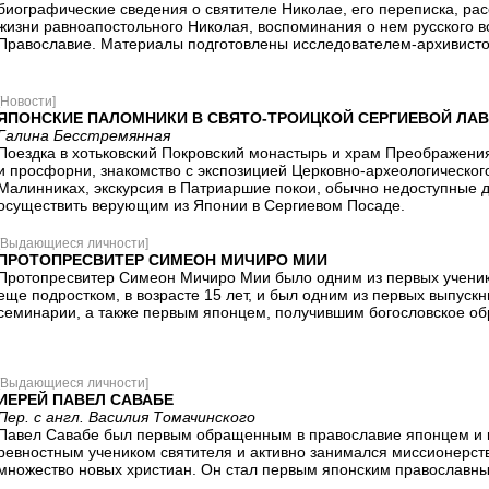
биографические сведения о святителе Николае, его переписка, ра
жизни равноапостольного Николая, воспоминания о нем русского в
Православие. Материалы подготовлены исследователем-архивистом 
[Новости]
ЯПОНСКИЕ ПАЛОМНИКИ В СВЯТО-ТРОИЦКОЙ СЕРГИЕВОЙ ЛАВ
Галина Бесстремянная
Поездка в хотьковский Покровский монастырь и храм Преображени
и просфорни, знакомство с экспозицией Церковно-археологического
Малинниках, экскурсия в Патриаршие покои, обычно недоступные дл
осуществить верующим из Японии в Сергиевом Посаде.
[Выдающиеся личности]
ПРОТОПРЕСВИТЕР СИМЕОН МИЧИРО МИИ
Протопресвитер Симеон Мичиро Мии было одним из первых ученик
еще подростком, в возрасте 15 лет, и был одним из первых выпуск
семинарии, а также первым японцем, получившим богословское обр
[Выдающиеся личности]
ИЕРЕЙ ПАВЕЛ САВАБЕ
Пер. с англ. Василия Томачинского
Павел Савабе был первым обращенным в православие японцем и к
ревностным учеником святителя и активно занимался миссионерст
множество новых христиан. Он стал первым японским православн