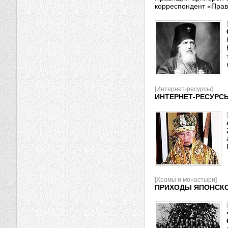
корреспондент «Прав
[Интернет-ресурсы]
ИНТЕРНЕТ-РЕСУРС
[Храмы и монастыри]
ПРИХОДЫ ЯПОНСКО