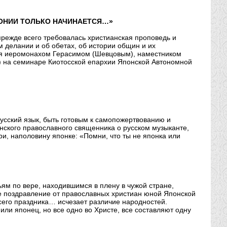
ОНИИ ТОЛЬКО НАЧИНАЕТСЯ…»
прежде всего требовалась христианская проповедь и
 делании и об обетах, об истории общин и их
ая иеромонахом Герасимом (Шевцовым), наместником
о) на семинаре Киотосской епархии Японской Автономной
 русский язык, быть готовым к самопожертвованию и
нского православного священника о русском музыканте,
и, наполовину японке: «Помни, что ты не японка или
ям по вере, находившимся в плену в чужой стране,
е поздравление от православных христиан юной Японской
сего праздника… исчезает различие народностей.
 или японец, но все одно во Христе, все составляют одну