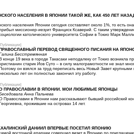
СКОГО НАСЕЛЕНИЯ В ЯПОНИИ ТАКОЙ ЖЕ, КАК 450 ЛЕТ НАЗА
ского населения Японии сегодня составляет около 1%, то есть она о
прибыл миссионер-иезуит Франциск Ксаверий. С таким утверждение
оциологии католического университета Софии в Токио Марк Малли
[Публикации]
ПРАВОСЛАВНЫЙ ПЕРЕВОД СВЯЩЕННОГО ПИСАНИЯ НА ЯПОН
Галина Бесстремянная
В конце 19 века в городе Такасаки неподалеку от Токио возникла 
христианин старик Иов Суто – в силу малограмотности не знал мн
Поэтому он взялся за труд переписать весь Новый Завет крупными 
несколько лет он полностью закончил эту работу.
[Публикации]
О ПРАВОСЛАВИИ В ЯПОНИИ. МОИ ЛЮБИМЫЕ ЯПОНЦЫ
Беседовала Анна Пальчева
О Православии в Японии нам рассказывают бывший российский кон
Георгиевна, прожившие на островах 14 лет.
ХАЛИНСКИЙ ДАНИИЛ ВПЕРВЫЕ ПОСЕТИЛ ЯПОНИЮ
амой восточной епархии совершил визит в Японию по приглашен