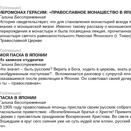
[Публикации]
ИЕРОМОНАХ ГЕРАСИМ: «ПРАВОСЛАВНОЕ МОНАШЕСТВО В ЯП
Галина Бесстремянная
История свидетельствует, что для становления монастырей всегда 
знание о монашеской жизни. Именно такому рассказу о монашеском
перерождении в монастыри и была посвящена лекция, прочитанн
монастыря святого равноапостольного Николая Японского (г. Токи
Православной Церкви.
[Публикации]
МОЯ ПАСХА В ЯПОНИИ
Из записок студентки
Галина Бесстремянная
Что значит – быть русским? Верить в Бога, ходить в церковь, знать
необдуманным поступкам?.. Вспоминается разговор с супругой япо
оказавшемся после революции в Японии. Он советовал своей дочер
о ты – православная».
[Публикации]
ПАСХА В ЯПОНИИ
Галина Бесстремянная
В 1905 году православные японцы прислали своим русским собрать
пасхальное приветствие: «Возлюбленные братья о Христе! Примит
Церкви с пресветлым праздником Воскресения Христова. Во свете 
Вошедшие в круг сего сияния уже не суть иудей или еллин, русский
о».