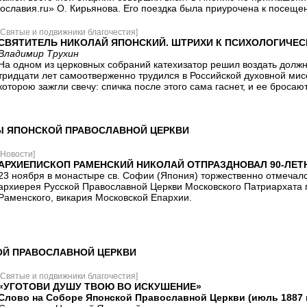
ославия.ru» О. Кирьянова. Его поездка была приурочена к посеще
[Святые и подвижники благочестия]
СВЯТИТЕЛЬ НИКОЛАЙ ЯПОНСКИЙ. ШТРИХИ К ПСИХОЛОГИЧЕС
Владимир Трухин
На одном из церковных собраний катехизатор решил воздать должн
тридцати лет самоотверженно трудился в Российской духовной мисси
которою зажгли свечу: спичка после этого сама гаснет, и ее бросаю
Ы ЯПОНСКОЙ ПРАВОСЛАВНОЙ ЦЕРКВИ
[Новости]
АРХИЕПИСКОП РАМЕНСКИЙ НИКОЛАЙ ОТПРАЗДНОВАЛ 90-ЛЕТ
23 ноября в монастыре св. Софии (Япония) торжественно отмечал
архиерея Русской Православной Церкви Московского Патриархата
Раменского, викария Московской Епархии.
Й ПРАВОСЛАВНОЙ ЦЕРКВИ
[Святые и подвижники благочестия]
«УГОТОВИ ДУШУ ТВОЮ ВО ИСКУШЕНИЕ»
Слово на Соборе Японской Православной Церкви (июль 1887 