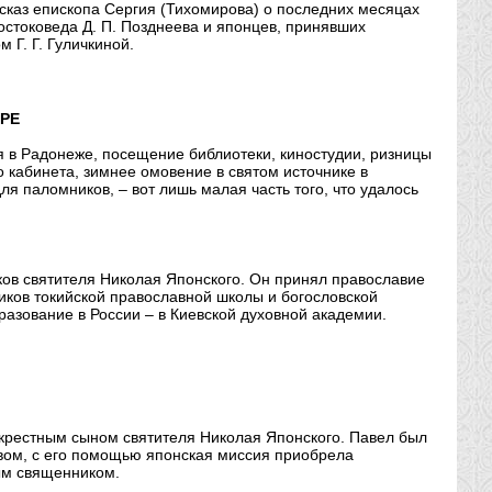
ссказ епископа Сергия (Тихомирова) о последних месяцах
остоковеда Д. П. Позднеева и японцев, принявших
Г. Г. Гуличкиной.
РЕ
я в Радонеже, посещение библиотеки, киностудии, ризницы
 кабинета, зимнее омовение в святом источнике в
я паломников, – вот лишь малая часть того, что удалось
ов святителя Николая Японского. Он принял православие
ников токийской православной школы и богословской
азование в России – в Киевской духовной академии.
рестным сыном святителя Николая Японского. Павел был
вом, с его помощью японская миссия приобрела
ым священником.