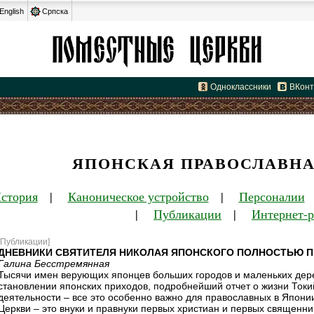
English
Српска
Одноклассники
ВКонт
ЯПОНСКАЯ ПРАВОСЛАВНА
стория
|
Каноническое устройство
|
Персоналии
|
Публикации
|
Интернет-
[Публикации]
ДНЕВНИКИ СВЯТИТЕЛЯ НИКОЛАЯ ЯПОНСКОГО ПОЛНОСТЬЮ П
Галина Бесстремянная
Тысячи имен верующих японцев больших городов и маленьких дер
становлении японских приходов, подробнейший отчет о жизни Токи
деятельности – все это особенно важно для православных в Япон
Церкви – это внуки и правнуки первых христиан и первых священн