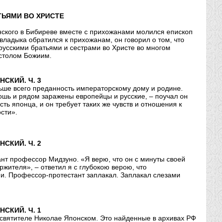
ЬЯМИ ВО ХРИСТЕ
нского в Бибиреве вместе с прихожанами молился епископ
владыка обратился к прихожанам, он говорил о том, что
усскими братьями и сестрами во Христе во многом
естолом Божиим.
СКИЙ. Ч. 3
ьше всего преданность императорскому дому и родине.
ошь и рядом заражены европейцы и русские, – поучал он
ть японца, и он требует таких же чувств и отношения к
сти».
СКИЙ. Ч. 2
нт профессор Мидзуно. «Я верю, что он с минуты своей
ржителя», – ответил я с глубокою верою, что
ии. Профессор-протестант заплакал. Заплакал слезами
СКИЙ. Ч. 1
святителе Николае Японском. Это найденные в архивах РФ