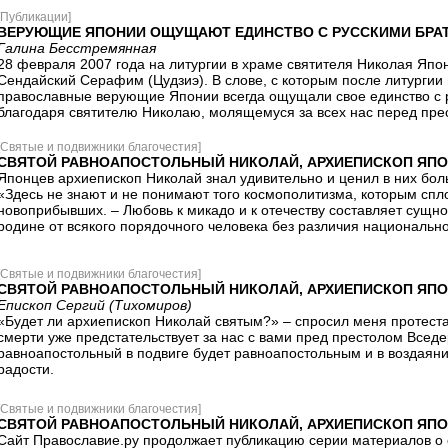
[Публикации]
ВЕРУЮЩИЕ ЯПОНИИ ОЩУЩАЮТ ЕДИНСТВО С РУССКИМИ БРАТ
Галина Бесстремянная
28 февраля 2007 года на литургии в храме святителя Николая Япо
Сендайский Серафим (Цудзиэ). В слове, с которым после литургии 
православные верующие Японии всегда ощущали свое единство с р
благодаря святителю Николаю, молящемуся за всех нас перед пр
[Святые и подвижники благочестия]
СВЯТОЙ РАВНОАПОСТОЛЬНЫЙ НИКОЛАЙ, АРХИЕПИСКОП ЯПОН
Японцев архиепископ Николай знал удивительно и ценил в них бол
«Здесь не знают и не понимают того космополитизма, которым спл
новоприбывших. – Любовь к микадо и к отечеству составляет сущнос
родине от всякого порядочного человека без различия национально
[Святые и подвижники благочестия]
СВЯТОЙ РАВНОАПОСТОЛЬНЫЙ НИКОЛАЙ, АРХИЕПИСКОП ЯПОН
Епископ Сергий (Тихомиров)
«Будет ли архиепископ Николай святым?» – спросил меня протеста
смерти уже предстательствует за нас с вами пред престолом Вседе
равноапостольный в подвиге будет равноапостольным и в воздаян
радости.
[Святые и подвижники благочестия]
СВЯТОЙ РАВНОАПОСТОЛЬНЫЙ НИКОЛАЙ, АРХИЕПИСКОП ЯПОН
Cайт Православие.ру продолжает публикацию серии материалов о 