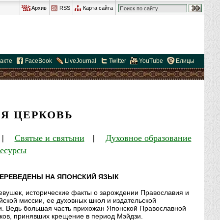
Архив
RSS
Карта сайта
акте
FaceBook
LiveJournal
Twitter
YouTube
Елицы
Я ЦЕРКОВЬ
|
Святые и святыни
|
Духовное образование
ресурсы
ЕРЕВЕДЕНЫ НА ЯПОНСКИЙ ЯЗЫК
евушек, исторические факты о зарождении Православия и
йской миссии, ее духовных школ и издательской
ии. Ведь большая часть прихожан Японской Православной
иков, принявших крещение в период Мэйдзи.