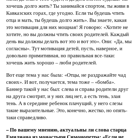
хочешь долго жить? Ты занимайся спортом, ты живи в
Кавказских горах, где угодно. Если ты будешь чтить
отца и мать, ты будешь долго жить». Вы знаете, какая
это мотивация для них мощная! Я говорю: «Хотите не
хотите, но вы должны чтить своих родителей. Каждый
день вы должны делать вот это и вот это». Они: «Да, мы
согласны». Тут мотивация детей, пусть, наверное, и
довольно примитивная, но правильная все-таки:
хочешь жить хорошо – люби родителей.
Вот еще тема у нас была: «Отцы, не раздражайте чад
своих». И вот, получается, тема тоже – «бомба».
Баннер такой у нас был: слева и справа родители друг
на друга смотрят, и у них лиц нет, а есть тень, злая
тень. А в середине ребенок плачущий, у него слезы
такие выразительные. Это, конечно, жестко, но опять-
таки справедливо.
– По вашему мнению, актуальны ли слова старца
Емилиана из монастыря Симонопетра: «Если не