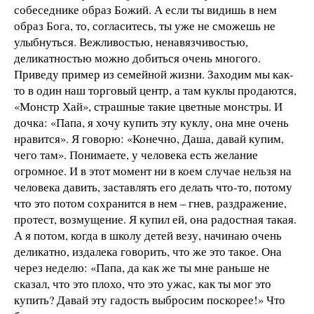
собеседнике образ Божий. А если ты видишь в нем
образ Бога, то, согласитесь, ты уже не сможешь не
улыбнуться. Вежливостью, ненавязчивостью,
деликатностью можно добиться очень многого.
Приведу пример из семейной жизни. Заходим мы как-
то в один наш торговый центр, а там куклы продаются,
«Монстр Хай», страшные такие цветные монстры. И
дочка: «Папа, я хочу купить эту куклу, она мне очень
нравится». Я говорю: «Конечно, Даша, давай купим,
чего там». Понимаете, у человека есть желание
огромное. И в этот момент ни в коем случае нельзя на
человека давить, заставлять его делать что-то, потому
что это потом сохранится в нем – гнев, раздражение,
протест, возмущение. Я купил ей, она радостная такая.
А я потом, когда в школу детей везу, начинаю очень
деликатно, издалека говорить, что же это такое. Она
через неделю: «Папа, да как же ты мне раньше не
сказал, что это плохо, что это ужас, как ты мог это
купить? Давай эту гадость выбросим поскорее!» Что