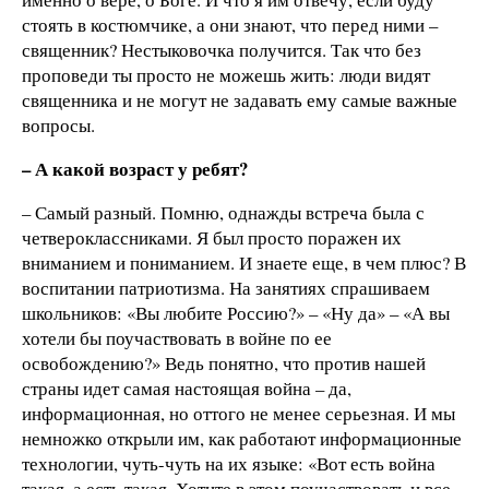
стоять в костюмчике, а они знают, что перед ними –
священник? Нестыковочка получится. Так что без
проповеди ты просто не можешь жить: люди видят
священника и не могут не задавать ему самые важные
вопросы.
– А какой возраст у ребят?
– Самый разный. Помню, однажды встреча была с
четвероклассниками. Я был просто поражен их
вниманием и пониманием. И знаете еще, в чем плюс? В
воспитании патриотизма. На занятиях спрашиваем
школьников: «Вы любите Россию?» – «Ну да» – «А вы
хотели бы поучаствовать в войне по ее
освобождению?» Ведь понятно, что против нашей
страны идет самая настоящая война – да,
информационная, но оттого не менее серьезная. И мы
немножко открыли им, как работают информационные
технологии, чуть-чуть на их языке: «Вот есть война
такая, а есть такая. Хотите в этом поучаствовать и все-