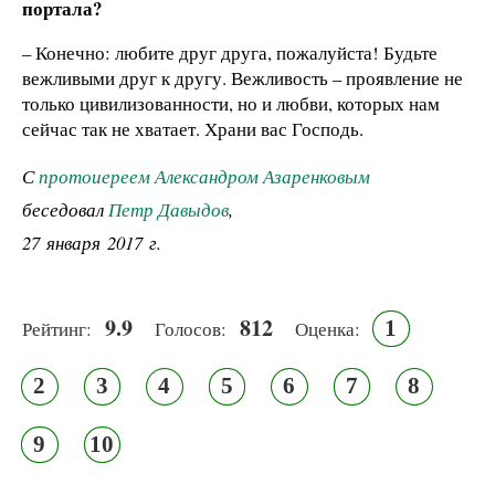
портала?
– Конечно: любите друг друга, пожалуйста! Будьте
вежливыми друг к другу. Вежливость – проявление не
только цивилизованности, но и любви, которых нам
сейчас так не хватает. Храни вас Господь.
С
протоиереем Александром Азаренковым
беседовал
Петр Давыдов
,
27 января 2017 г.
9.9
812
1
Рейтинг:
Голосов:
Оценка:
2
3
4
5
6
7
8
9
10