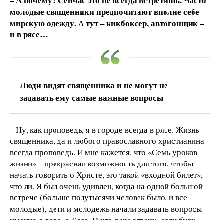
– А почему? Сейчас это не всегда встретишь. Часто
молодые священники предпочитают вполне себе
мирскую одежду. А тут – кикбоксер, автогонщик –
и в рясе…
Люди видят священника и не могут не
задавать ему самые важные вопросы
– Ну, как проповедь, я в городе всегда в рясе. Жизнь
священника, да и любого православного христианина –
всегда проповедь. И мне кажется, что «Семь уроков
жизни» – прекрасная возможность для того, чтобы
начать говорить о Христе, это такой «входной билет»,
что ли. Я был очень удивлен, когда на одной большой
встрече (больше полутысячи человек было, и все
молодые), дети и молодежь начали задавать вопросы
именно о вере, о Боге. И что я им отвечу, если буду