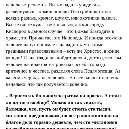
падаль встречается. Вы же падаль увидели –
развернулись – домой пошли? Или грибники ходят
всякие разные, кричат, шумят, или охотники пьяные.
Вы же идете куда – не к пьяным, а к кислороду.
Кислород в данном случае – это Божья благодать в
храме, это Причастие, это Исповедь. И иногда все-таки
человек вдруг понимает: да ладно там с этими
грешными православными – есть же Христос, в конце
концов! И так, глядишь, дойдет дело и до того, что сам
человек начинает всматриваться в себя гораздо
критичнее и честнее, разделяя слова Псалмопевца: Аз
же есмь червь, а не человек». Но все равно это очень
печально, что так получается, конечно.
– Вернемся к большим затратам на проект. А стоит
ли он того вообще? Можно ли так сказать,
батюшка, что, пусть он будет стоить сто тысяч,
миллион, предположим, но все равно миллион на
благое дело гораздо дешевле, чем сто миллионов
на реабилитацию или похороны жертв агрессии?