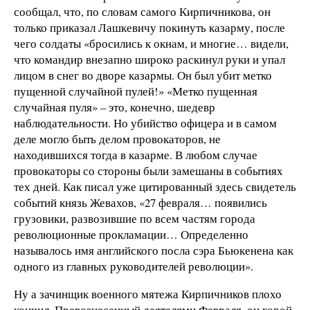
сообщал, что, по словам самого Кирпичникова, он
только приказал Лашкевичу покинуть казарму, после
чего солдаты «бросились к окнам, и многие… видели,
что командир внезапно широко раскинул руки и упал
лицом в снег во дворе казармы. Он был убит метко
пущенной случайной пулей!» «Метко пущенная
случайная пуля» – это, конечно, шедевр
наблюдательности. Но убийство офицера и в самом
деле могло быть делом провокаторов, не
находившихся тогда в казарме. В любом случае
провокаторы со стороны были замешаны в событиях
тех дней. Как писал уже цитированный здесь свидетель
событий князь Жевахов, «27 февраля… появились
грузовики, развозившие по всем частям города
революционные прокламации… Определенно
называлось имя английского посла сэра Бьюкенена как
одного из главных руководителей революции».
Ну а зачинщик военного мятежа Кирпичников плохо
кончил. Превознесенный деятелями Февраля, он горой