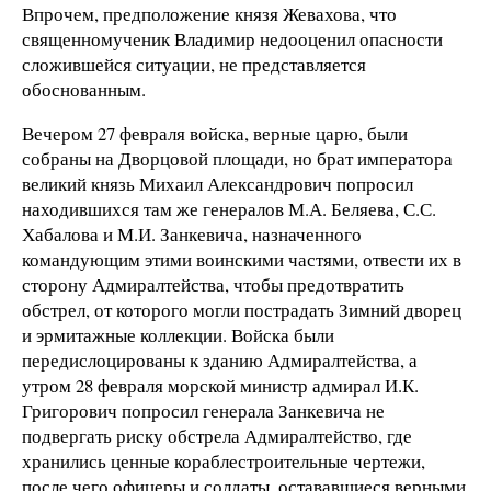
Впрочем, предположение князя Жевахова, что
священномученик Владимир недооценил опасности
сложившейся ситуации, не представляется
обоснованным.
Вечером 27 февраля войска, верные царю, были
собраны на Дворцовой площади, но брат императора
великий князь Михаил Александрович попросил
находившихся там же генералов М.А. Беляева, С.С.
Хабалова и М.И. Занкевича, назначенного
командующим этими воинскими частями, отвести их в
сторону Адмиралтейства, чтобы предотвратить
обстрел, от которого могли пострадать Зимний дворец
и эрмитажные коллекции. Войска были
передислоцированы к зданию Адмиралтейства, а
утром 28 февраля морской министр адмирал И.К.
Григорович попросил генерала Занкевича не
подвергать риску обстрела Адмиралтейство, где
хранились ценные кораблестроительные чертежи,
после чего офицеры и солдаты, остававшиеся верными