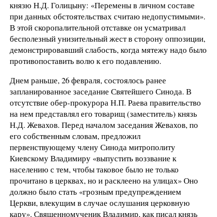
князю Н.Д. Голицыну: «Перемены в личном составе
при данных обстоятельствах считаю недопустимыми».
В этой скоропалительной отставке он усматривал
бесполезный унизительный жест в сторону оппозиции,
демонстрировавший слабость, когда мятежу надо было
противопоставить волю к его подавлению.
Днем раньше, 26 февраля, состоялось ранее
запланированное заседание Святейшего Синода. В
отсутствие обер-прокурора Н.П. Раева правительство
на нем представлял его товарищ (заместитель) князь
Н.Д. Жевахов. Перед началом заседания Жевахов, по
его собственным словам, предложил
первенствующему члену Синода митрополиту
Киевскому Владимиру «выпустить воззвание к
населению с тем, чтобы таковое было не только
прочитано в церквах, но и расклеено на улицах» Оно
должно было стать «грозным предупреждением
Церкви, влекущим в случае ослушания церковную
кару». Священномученик Владимир, как писал князь