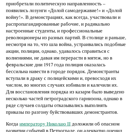
приобретали политическую направленность –
появились лозунги «Долой самодержавие!» и «Долой
войну!». В демонстрациях, как всегда, участвовали и
распропагандированные рабочие, и радикально
настроенные студенты, и профессиональные
революционеры из разных партий. В столице и раньше,
несмотря на то, что шла война, устраивались подобные
акции, полиции, однако, удавалось справиться с
волнениями, не давая им перерасти в мятеж, но в
февральские дни 1917 года полиция оказалась
бессильна навести в городе порядок. Демонстранты
вступали в драку с полицейскими и, превосходя их
числом, во многих случаях избивали и калечили их.
Для восстановления порядка из казарм было выведено
несколько частей петроградского гарнизона, однако в
ряде случаев солдаты отказывались выполнять
приказы по разгону буйствовавших демонстрантов.
Когда
императору Николаю II
доложили об опасном
развитии событий в Петрограде, он адекватно оценил