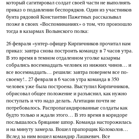
который сагитировал солдат своей части не выполнять
приказ о подавлении беспорядков. Один из участников
бунта рядовой Константин Пажетных рассказывал
позже в своих «Воспоминаниях» о том, что произошло
тогда в казармах Волынского полка:
26 февраля «унтер-офицер Кирпичников прочитал нам
приказ: завтра снова построить команду в 7 часов утра.
В это время в темном отдаленном уголке казармы
собрались восемнадцать человек из нижних чинов… и
все восемнадцать… решили: завтра повернем все по-
своему!.. 27 февраля в 6 часов утра команда в 350
человек уже была построена. Выступил Кирпичников,
обрисовал общее положение и разъяснил, как нужно
поступать и что надо делать. Агитации почти не
потребовалось. Распропагандированные солдаты как
будто только и ждали этого… В это время в коридоре
послышалось бряцание шпор. Команда насторожилась
и на минуту замерла. Вошел прапорщик Колоколов…
Вслед за ним вошел командир Лашкевич. Все