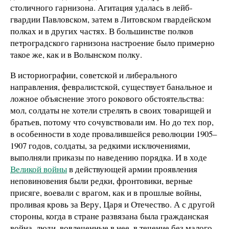
столичного гарнизона. Агитация удалась в лейб-
гвардии Павловском, затем в Литовском гвардейском
полках и в других частях. В большинстве полков
петроградского гарнизона настроение было примерно
такое же, как и в Волынском полку.
В историографии, советской и либерального
направления, февралистской, существует банальное и
ложное объяснение этого рокового обстоятельства:
мол, солдаты не хотели стрелять в своих товарищей и
братьев, потому что сочувствовали им. Но до тех пор,
в особенности в ходе провалившейся революции 1905–
1907 годов, солдаты, за редкими исключениями,
выполняли приказы по наведению порядка. И в ходе
Великой войны
в действующей армии проявления
неповиновения были редки, фронтовики, верные
присяге, воевали с врагом, как и в прошлые войны,
проливая кровь за Веру, Царя и Отечество. А с другой
стороны, когда в стране развязана была гражданская
война, люди, вовлеченные в нее, в течение без малого