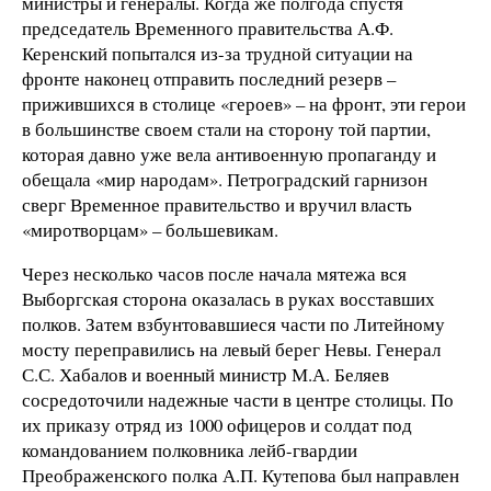
министры и генералы. Когда же полгода спустя
председатель Временного правительства А.Ф.
Керенский попытался из-за трудной ситуации на
фронте наконец отправить последний резерв –
прижившихся в столице «героев» – на фронт, эти герои
в большинстве своем стали на сторону той партии,
которая давно уже вела антивоенную пропаганду и
обещала «мир народам». Петроградский гарнизон
сверг Временное правительство и вручил власть
«миротворцам» – большевикам.
Через несколько часов после начала мятежа вся
Выборгская сторона оказалась в руках восставших
полков. Затем взбунтовавшиеся части по Литейному
мосту переправились на левый берег Невы. Генерал
С.С. Хабалов и военный министр М.А. Беляев
сосредоточили надежные части в центре столицы. По
их приказу отряд из 1000 офицеров и солдат под
командованием полковника лейб-гвардии
Преображенского полка А.П. Кутепова был направлен