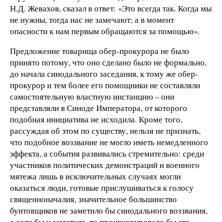
Н.Д. Жевахов, сказал в ответ: «Это всегда так. Когда мы
не нужны, тогда нас не замечают; а в момент
опасности к нам первым обращаются за помощью».
Предложение товарища обер-прокурора не было
принято потому, что оно сделано было не формально,
до начала синодального заседания, к тому же обер-
прокурор и тем более его помощники не составляли
самостоятельную властную инстанцию – они
представляли в Синоде Императора, от которого
подобная инициатива не исходила. Кроме того,
рассуждая об этом по существу, нельзя не признать,
что подобное воззвание не могло иметь немедленного
эффекта, а события развивались стремительно: среди
участников политических демонстраций и военного
мятежа лишь в исключительных случаях могли
оказаться люди, готовые прислушиваться к голосу
священноначалия, значительное большинство
бунтовщиков не заметило бы синодального воззвания,
а если бы и заметило, то проигнорировало бы его.