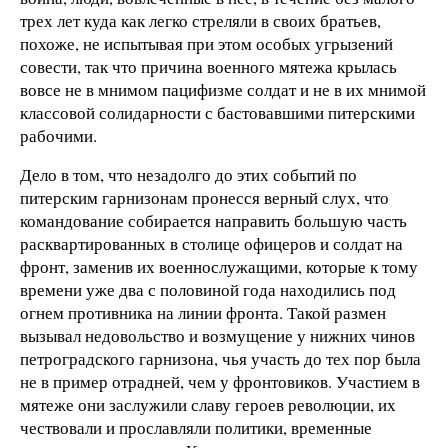
трех лет куда как легко стреляли в своих братьев,
похоже, не испытывая при этом особых угрызений
совести, так что причина военного мятежа крылась
вовсе не в мнимом пацифизме солдат и не в их мнимой
классовой солидарности с бастовавшими питерскими
рабочими.
Дело в том, что незадолго до этих событий по
питерским гарнизонам пронесся верный слух, что
командование собирается направить большую часть
расквартированных в столице офицеров и солдат на
фронт, заменив их военнослужащими, которые к тому
времени уже два с половиной года находились под
огнем противника на линии фронта. Такой размен
вызывал недовольство и возмущение у нижних чинов
петроградского гарнизона, чья участь до тех пор была
не в пример отрадней, чем у фронтовиков. Участием в
мятеже они заслужили славу героев революции, их
чествовали и прославляли политики, временные