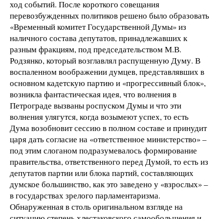
ход событий. После короткого совещания
перевозбужденных политиков решено было образовать
«Временный комитет Государственной Думы» из
наличного состава депутатов, принадлежавших к
разным фракциям, под председательством М.В.
Родзянко, который возглавлял распущенную Думу. В
воспаленном воображении думцев, представлявших в
основном кадетскую партию и «прогрессивный блок»,
возникла фантастическая идея, что волнения в
Петрограде вызваны роспуском Думы и что эти
волнения улягутся, когда возымеют успех, то есть
Дума возобновит сессию в полном составе и принудит
царя дать согласие на «ответственное министерство» –
под этим слоганом подразумевалось формирование
правительства, ответственного перед Думой, то есть из
депутатов партии или блока партий, составляющих
думское большинство, как это заведено у «взрослых» –
в государствах зрелого парламентаризма.
Обнаруженная в столь оригинальном взгляде на
ситуацию степень хлестаковского самообольщения и