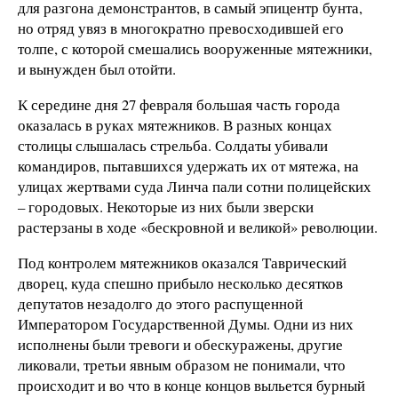
для разгона демонстрантов, в самый эпицентр бунта,
но отряд увяз в многократно превосходившей его
толпе, с которой смешались вооруженные мятежники,
и вынужден был отойти.
К середине дня 27 февраля большая часть города
оказалась в руках мятежников. В разных концах
столицы слышалась стрельба. Солдаты убивали
командиров, пытавшихся удержать их от мятежа, на
улицах жертвами суда Линча пали сотни полицейских
– городовых. Некоторые из них были зверски
растерзаны в ходе «бескровной и великой» революции.
Под контролем мятежников оказался Таврический
дворец, куда спешно прибыло несколько десятков
депутатов незадолго до этого распущенной
Императором Государственной Думы. Одни из них
исполнены были тревоги и обескуражены, другие
ликовали, третьи явным образом не понимали, что
происходит и во что в конце концов выльется бурный