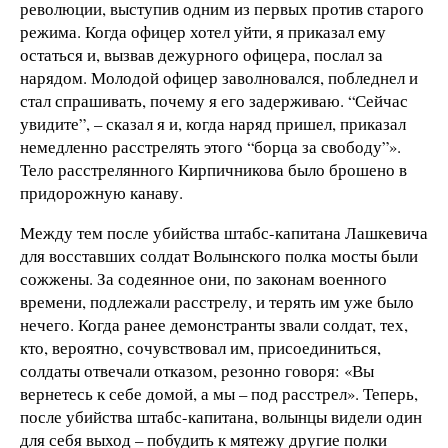
революции, выступив одним из первых против старого
режима. Когда офицер хотел уйти, я приказал ему
остаться и, вызвав дежурного офицера, послал за
нарядом. Молодой офицер заволновался, побледнел и
стал спрашивать, почему я его задерживаю. “Сейчас
увидите”, – сказал я и, когда наряд пришел, приказал
немедленно расстрелять этого “борца за свободу”».
Тело расстрелянного Кирпичникова было брошено в
придорожную канаву.
Между тем после убийства штабс-капитана Лашкевича
для восставших солдат Волынского полка мосты были
сожжены. За содеянное они, по законам военного
времени, подлежали расстрелу, и терять им уже было
нечего. Когда ранее демонстранты звали солдат, тех,
кто, вероятно, сочувствовал им, присоединиться,
солдаты отвечали отказом, резонно говоря: «Вы
вернетесь к себе домой, а мы – под расстрел». Теперь,
после убийства штабс-капитана, волынцы видели один
для себя выход – побудить к мятежу другие полки