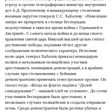
угрозу и срочно телеграфировал министру внутренних
дел А.Д. Протопопову и командующему столичным
военным округом генералу С.С. Хабалову: «Повелеваю
завтра же прекратить в столице беспорядки,
недопустимые в тяжелое время войны с Германией и
Австрией». С самого начала войны и до конца своего
правления святой царь Николай высшей целью считал
достижение победы, подчиняя ей все другие
соображения политического характера. Исполняя
волю царя, генерал Хабалов приказал командирам
полков и начальникам полицейских участков
арестовывать зачинщиков демонстраций, а в крайних
случаях при столкновениях с буйными
демонстрантами применять огнестрельное оружие. Он
сказал тогда: «Когда на флагах надпись “Долой
самодержавие!” – никакой хлеб не успокоит». До сотни
участников беспорядков было арестовано, в
нескольких случаях полицейские и солдаты открывали
огонь. Среди демонстрантов были десятки убитых и