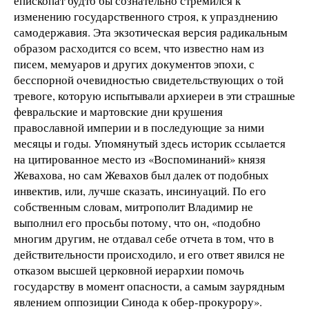
епископат будто бы сознательно стремился к
изменению государственного строя, к упразднению
самодержавия. Эта экзотическая версия радикальным
образом расходится со всем, что известно нам из
писем, мемуаров и других документов эпохи, с
бесспорной очевидностью свидетельствующих о той
тревоге, которую испытывали архиереи в эти страшные
февральские и мартовские дни крушения
православной империи и в последующие за ними
месяцы и годы. Упомянутый здесь историк ссылается
на цитированное место из «Воспоминаний» князя
Жевахова, но сам Жевахов был далек от подобных
инвектив, или, лучше сказать, инсинуаций. По его
собственным словам, митрополит Владимир не
выполнил его просьбы потому, что он, «подобно
многим другим, не отдавал себе отчета в том, что в
действительности происходило, и его ответ явился не
отказом высшей церковной иерархии помочь
государству в момент опасности, а самым заурядным
явлением оппозиции Синода к обер-прокурору».