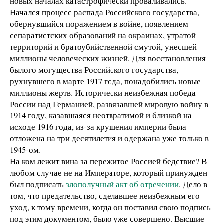
новых началах катастрофически проваливались.
Начался процесс распада Российского государства,
обернувшийся поражением в войне, появлением
сепаратистских образований на окраинах, утратой
территорий и братоубийственной смутой, унесшей
миллионы человеческих жизней. Для восстановления
былого могущества Российского государства,
рухнувшего в марте 1917 года, понадобились новые
миллионы жертв. Исторически неизбежная победа
России над Германией, развязавшей мировую войну в
1914 году, казавшаяся неотвратимой и близкой на
исходе 1916 года, из-за крушения империи была
отложена на три десятилетия и одержана уже только в
1945-ом.
На ком лежит вина за пережитое Россией бедствие? В
любом случае не на Императоре, который принужден
был подписать
злополучный акт об отречении
. Дело в
том, что предательство, сделавшее неизбежным его
уход, к тому времени, когда он поставил свою подпись
под этим документом, было уже совершено. Высшие