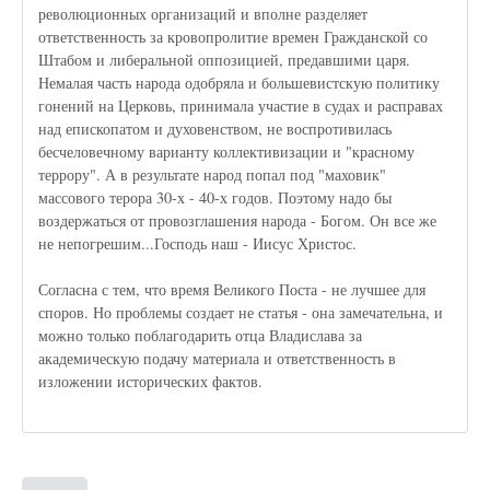
революционных организаций и вполне разделяет
ответственность за кровопролитие времен Гражданской со
Штабом и либеральной оппозицией, предавшими царя.
Немалая часть народа одобряла и большевистскую политику
гонений на Церковь, принимала участие в судах и расправах
над епископатом и духовенством, не воспротивилась
бесчеловечному варианту коллективизации и "красному
террору". А в результате народ попал под "маховик"
массового терора 30-х - 40-х годов. Поэтому надо бы
воздержаться от провозглашения народа - Богом. Он все же
не непогрешим...Господь наш - Иисус Христос.
Согласна с тем, что время Великого Поста - не лучшее для
споров. Но проблемы создает не статья - она замечательна, и
можно только поблагодарить отца Владислава за
академическую подачу материала и ответственность в
изложении исторических фактов.