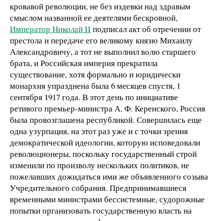
кровавой революции, не без издевки над здравым
смыслом названной ее деятелями бескровной,
Император Николай II
подписал акт об отречении от
престола и передаче его великому князю Михаилу
Александровичу, а тот не выполнил волю старшего
брата, и Российская империя прекратила
существование, хотя формально и юридически
монархия упразднена была 6 месяцев спустя, 1
сентября 1917 года. В этот день по инициативе
ретивого премьер-министра А. Ф. Керенского, Россия
была провозглашена республикой. Совершилась еще
одна узурпация, на этот раз уже и с точки зрения
демократической идеологии, которую исповедовали
революционеры, поскольку государственный строй
изменили по произволу нескольких политиков, не
пожелавших дожидаться ими же объявленного созыва
Учредительного собрания. Предпринимавшиеся
временными министрами бессистемные, судорожные
попытки организовать государственную власть на