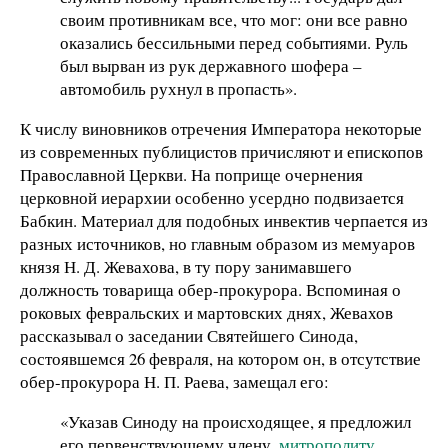
своим противникам все, что мог: они все равно
оказались бессильными перед событиями. Руль
был вырван из рук державного шофера –
автомобиль рухнул в пропасть».
К числу виновников отречения Императора некоторые
из современных публицистов причисляют и епископов
Православной Церкви. На поприще очернения
церковной иерархии особенно усердно подвизается
Бабкин. Материал для подобных инвектив черпается из
разных источников, но главным образом из мемуаров
князя Н. Д. Жевахова, в ту пору занимавшего
должность товарища обер-прокурора. Вспоминая о
роковых февральских и мартовских днях, Жевахов
рассказывал о заседании Святейшего Синода,
состоявшемся 26 февраля, на котором он, в отсутствие
обер-прокурора Н. П. Раева, замещал его:
«Указав Синоду на происходящее, я предложил
его первенствующему члену,
митрополиту