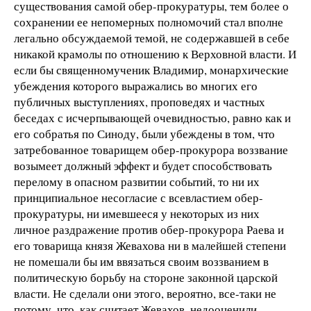
существования самой обер-прокуратуры, тем более о
сохранении ее непомерных полномочий стал вполне
легально обсуждаемой темой, не содержавшей в себе
никакой крамолы по отношению к Верховной власти. И
если бы священномученик Владимир, монархические
убеждения которого выражались во многих его
публичных выступлениях, проповедях и частных
беседах с исчерпывающей очевидностью, равно как и
его собратья по Синоду, были убеждены в том, что
затребованное товарищем обер-прокурора воззвание
возымеет должный эффект и будет способствовать
перелому в опасном развитии событий, то ни их
принципиальное несогласие с всевластием обер-
прокуратуры, ни имевшееся у некоторых из них
личное раздражение против обер-прокурора Раева и
его товарища князя Жевахова ни в малейшей степени
не помешали бы им ввязаться своим воззванием в
политическую борьбу на стороне законной царской
власти. Не сделали они этого, вероятно, все-таки не
потому, что, как считает Жевахов, недооценили