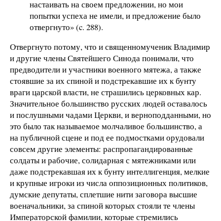
настаивать на своем предложении, но мои
попытки успеха не имели, и предложение было
отвергнуто» (c. 288).
Отвергнуто потому, что и священномученик Владимир
и другие члены Святейшего Синода понимали, что
предводители и участники военного мятежа, а также
стоявшие за их спиной и подстрекавшие их к бунту
враги царской власти, не страшились церковных кар.
Значительное большинство русских людей оставалось
и послушными чадами Церкви, и верноподданными, но
это было так называемое молчаливое большинство, а
на публичной сцене и под ее подмостками орудовали
совсем другие элементы: распропагандированные
солдаты и рабочие, солидарная с мятежниками или
даже подстрекавшая их к бунту интеллигенция, мелкие
и крупные игроки из числа оппозиционных политиков,
думские депутаты, сплетшие нити заговора высшие
военачальники, за спиной которых стояли те члены
Императорской фамилии, которые стремились