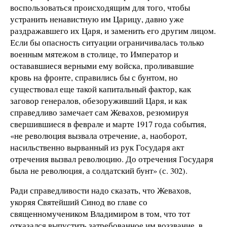
воспользоваться происходящим для того, чтобы
устранить ненавистную им Царицу, давно уже
раздражавшего их Царя, и заменить его другим лицом.
Если бы опасность ситуации ограничивалась только
военным мятежом в столице, то Император и
остававшиеся верными ему войска, проливавшие
кровь на фронте, справились бы с бунтом, но
существовал еще такой капитальный фактор, как
заговор генералов, обезоруживший Царя, и как
справедливо замечает сам Жевахов, резюмируя
свершившиеся в феврале и марте 1917 года события,
«не революция вызвала отречение, а, наоборот,
насильственно вырванный из рук Государя акт
отречения вызвал революцию. До отречения Государя
была не революция, а солдатский бунт» (с. 302).
Ради справедливости надо сказать, что Жевахов,
укоряя Святейший Синод во главе со
священномучеником Владимиром в том, что тот
отказался выпустить затребованное им воззвание, в