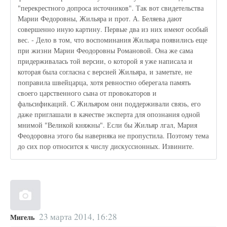
"перекрестного допроса источников". Так вот свидетельства
Марии Федоровны, Жильяра и прот. А. Беляева дают
совершенно иную картину. Первые два из них имеют особый
вес. - Дело в том, что воспоминания Жильяра появились еще
при жизни Марии Феодоровны Романовой. Она же сама
придерживалась той версии, о которой я уже написала и
которая была согласна с версией Жильяра, и заметьте, не
поправила швейцарца, хотя ревностно оберегала память
своего царственного сына от провокаторов и
фальсификаций. С Жильяром они поддерживали связь, его
даже приглашали в качестве эксперта для опознания одной
мнимой "Великой княжны". Если бы Жильяр лгал, Мария
Феодоровна этого бы наверняка не пропустила. Поэтому тема
до сих пор относится к числу дискуссионных. Извините.
23 марта 2014, 16:28
Мигель