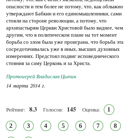
опасности и тем более не потому, что, как облыжно
утверждают Бабкин и его единомышленники, сами
стояли на стороне революции, а потому, что
архипастырям Церкви Христовой было виднее, чем
другим, что в политическом плане на тот момент
борьба со злом была уже проиграна, что борьба эта
сосредотачивалась уже в иных, высших духовных
измерениях. Предстоял подвиг исповеднического
стояния за саму Церковь и за Христа.
Протоиерей Владислав Цыпин
14 марта 2014 г.
8.3
145
1
Рейтинг:
Голосов:
Оценка:
2
3
4
5
6
7
8