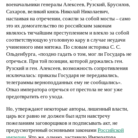
военачальники генералы Алексеев, Рузский, Брусилов,
Сахаров, великий князь Николай Николаевич,
настаивая на отречении, сожгли за собой мосты – само
это их домогательство по российским законам
являлось тягчайшим преступлением и влекло за собой
соответствующую уголовную кару в случае неудачи
учиненного ими мятежа. По словам историка С. С.
Ольденбурга, «поздно гадать о том, мог ли Государь не
отречься. При той позиции, которой держались ген.
Рузский и ген. Алексеев, возможность сопротивления
исключалась: приказы Государя не передавались,
телеграммы верноподданных ему не сообщались».
Отказ императора отречься от престола не мог уже
предотвратить его ухода.
Но, утверждают некоторые авторы, лишенный власти,
царь все равно не должен был идти навстречу
пожеланиям заговорщиков и подписывать акт, не
предусмотренный основными законами
Российской
империи
. Что же, однако, заставило Императора