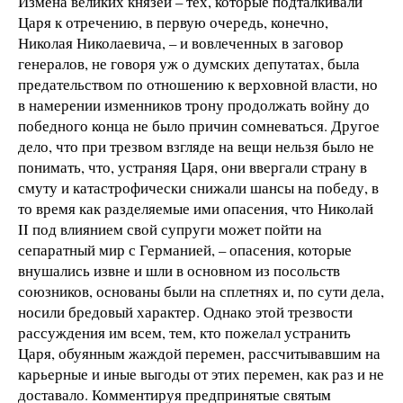
Измена великих князей – тех, которые подталкивали
Царя к отречению, в первую очередь, конечно,
Николая Николаевича, – и вовлеченных в заговор
генералов, не говоря уж о думских депутатах, была
предательством по отношению к верховной власти, но
в намерении изменников трону продолжать войну до
победного конца не было причин сомневаться. Другое
дело, что при трезвом взгляде на вещи нельзя было не
понимать, что, устраняя Царя, они ввергали страну в
смуту и катастрофически снижали шансы на победу, в
то время как разделяемые ими опасения, что Николай
II под влиянием свой супруги может пойти на
сепаратный мир с Германией, – опасения, которые
внушались извне и шли в основном из посольств
союзников, основаны были на сплетнях и, по сути дела,
носили бредовый характер. Однако этой трезвости
рассуждения им всем, тем, кто пожелал устранить
Царя, обуянным жаждой перемен, рассчитывавшим на
карьерные и иные выгоды от этих перемен, как раз и не
доставало. Комментируя предпринятые святым