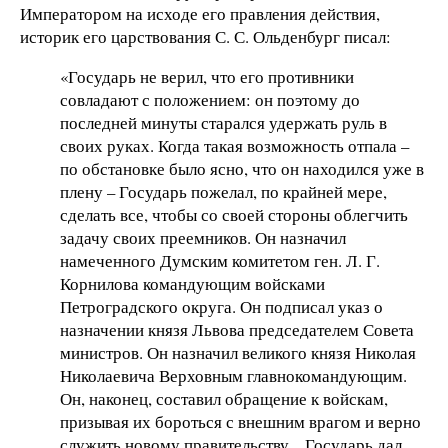
Императором на исходе его правления действия,
историк его царствования С. С. Ольденбург писал:
«Государь не верил, что его противники
совладают с положением: он поэтому до
последней минуты старался удержать руль в
своих руках. Когда такая возможность отпала –
по обстановке было ясно, что он находился уже в
плену – Государь пожелал, по крайней мере,
сделать все, чтобы со своей стороны облегчить
задачу своих преемников. Он назначил
намеченного Думским комитетом ген. Л. Г.
Корнилова командующим войсками
Петроградского округа. Он подписал указ о
назначении князя Львова председателем Совета
министров. Он назначил великого князя Николая
Николаевича Верховным главнокомандующим.
Он, наконец, составил обращение к войскам,
призывая их бороться с внешним врагом и верно
служить новому правительству... Государь дал