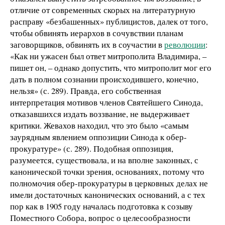
отличие от современных скорых на литературную
расправу «безбашенных» публицистов, далек от того,
чтобы обвинять иерархов в сочувствии планам
заговорщиков, обвинять их в соучастии в
революции
:
«Как ни ужасен был ответ митрополита Владимира, –
пишет он, – однако допустить, что митрополит мог его
дать в полном сознании происходившего, конечно,
нельзя» (с. 289). Правда, его собственная
интерпретация мотивов членов Святейшего Синода,
отказавшихся издать воззвание, не выдерживает
критики. Жевахов находил, что это было «самым
заурядным явлением оппозиции Синода к обер-
прокуратуре» (с. 289). Подобная оппозиция,
разумеется, существовала, и на вполне законных, с
канонической точки зрения, основаниях, потому что
полномочия обер-прокуратуры в церковных делах не
имели достаточных канонических оснований, а с тех
пор как в 1905 году началась подготовка к созыву
Поместного Собора, вопрос о целесообразности