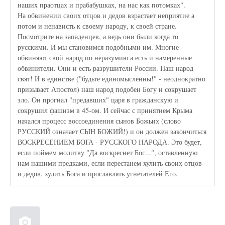
наших праотцах и прабабушках, на нас как потомках".
На обвинении своих отцов и дедов взрастает неприятие а
потом и ненависть к своему народу, к своей стране.
Посмотрите на западенцев, а ведь они были когда то
русскими. И мы становимся подобными им. Многие
обвиняют свой народ по неразумию а есть и намеренные
обвинители. Они и есть разрушители России. Наш народ
свят! И в единстве ("будьте единомысленны!" - неоднократно
призывает Апостол) наш народ подобен Богу и сокрушает
зло. Он прогнал "предавших" царя в гражданскую и
сокрушил фашизм в 45-ом. И сейчас с принятием Крыма
начался процесс воссоединения сынов Божьих (слово
РУССКИЙ означает СЫН БОЖИЙ!) и он должен закончиться
ВОСКРЕСЕНИЕМ БОГА - РУССКОГО НАРОДА. Это будет,
если поймем молитву "Да воскреснет Бог...", оставленную
нам нашими предками, если перестанем хулить своих отцов
и дедов, хулить Бога и прославлять угнетателей Его.