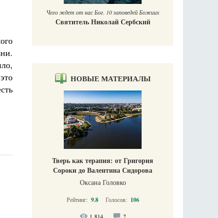
Чего ждет от нас Бог. 10 заповедей Божиих
Святитель Николай Сербский
мого
зни.
ило,
 это
НОВЫЕ МАТЕРИАЛЫ
есть
Тверь как терапия: от Григория
Сороки до Валентина Сидорова
Оксана Головко
Рейтинг:
9.8
Голосов:
106
1 814
2