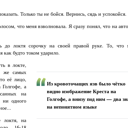
оказать. Только ты не бойся. Вернись, сядь и успокойся.
лосом, что меня взволновала. Я сразу понял, что на авт
ь до локтя сорочку на своей правой руке. То, что 
 как будто током ударило.
ть в локте,
х же самых
то её лицо,
Из кровоточащих язв было чётко
 Голгофе, а
видно изображение Креста на
санных на
Голгофе, а внизу под ним — два з
и ни одного
на непонятном языке
ое...
 локтя, на
оло 16-18