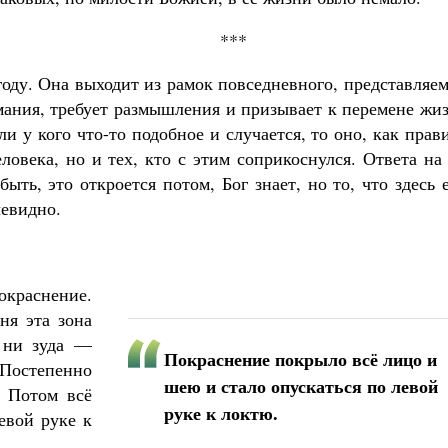
Роман Котов
Как найти своё место в жизни
***
Кирилл Мурышев
году. Она выходит из рамок повседневного, представляе
мания, требует размышления и призывает к перемене жи
и у кого что-то подобное и случается, то оно, как прав
ловека, но и тех, кто с этим соприкоснулся. Ответа на
ыть, это откроется потом, Бог знает, но то, что здесь 
чевидно.
краснение.
ня эта зона
, ни зуда —
Покраснение покрыло всё лицо и
 Постепенно
шею и стало опускаться по левой
. Потом всё
руке к локтю.
евой руке к