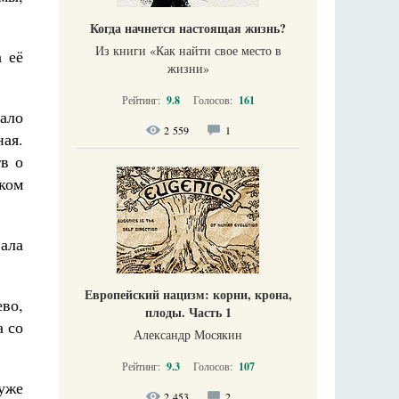
Когда начнется настоящая жизнь?
Из книги «Как найти свое место в
а её
жизни​»
Рейтинг:
9.8
Голосов:
161
ало
2 559
1
ая.
в о
ком
вала
Европейский нацизм: корни, крона,
во,
плоды. Часть 1
а со
Александр Мосякин
Рейтинг:
9.3
Голосов:
107
уже
2 453
2