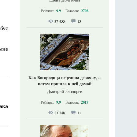
Рейтинг:
9.9
Голосов:
2798
37 455
13
обус
мне
Как Богородица исцелила девочку, а
потом пришла к ней домой
Дмитрий Злодорев
Рейтинг:
9.9
Голосов:
2017
нака
23 748
11