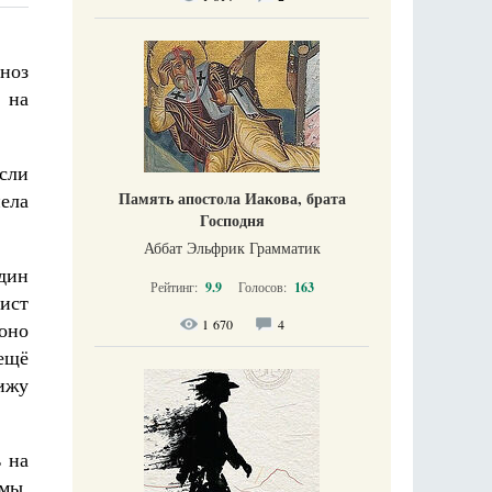
ноз
 на
если
ела
Память апостола Иакова, брата
Господня
Аббат Эльфрик Грамматик
дин
Рейтинг:
9.9
Голосов:
163
ист
1 670
4
оно
 ещё
вижу
ь на
мы,