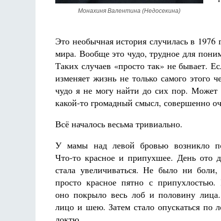
Разлуки не будет
Монахиня Валентина (Недосекина)
Фредерика де Грааф
Это необычная история случилась в 1976 
мира. Вообще это чудо, трудное для пони
Таких случаев «просто так» не бывает. Есл
изменяет жизнь не только самого этого че
чудо я не могу найти до сих пор. Может б
какой-то громадный смысл, совершенно о
Всё началось весьма тривиально.
У мамы над левой бровью возникло по
Что-то красное и припухшее. День ото д
стала увеличиваться. Не было ни боли
просто красное пятно с припухлостью.
оно покрыло весь лоб и половину лица
лицо и шею. Затем стало опускаться по л
локтю.