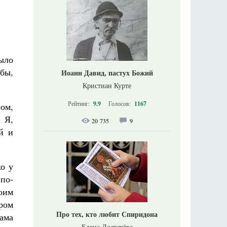
ыло
бы,
Иоанн Давид, пастух Божий
Кристиан Курте
Рейтинг:
9.9
Голосов:
1167
ром,
. Я,
20 735
9
й и
ко у
по-
оим
ром
Про тех, кто любит Спиридона
мама
Елена Долгачёва