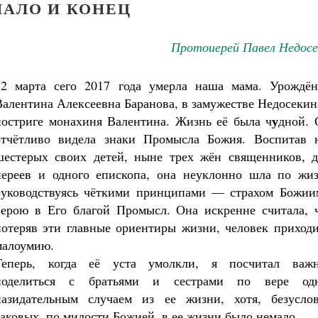
ЧАЛО И КОНЕЦ
Протоиерей Павел Недосе
22 марта сего 2017 года умерла наша мама. Урождён
Валентина Алексеевна Баранова, в замужестве Недосекин
у
постриге монахиня Валентина. Жизнь её была ч
дной. 
отчётливо видела знаки Промысла Божия. Воспитав н
шестерых своих детей, ныне трех жён священников, д
иереев и одного епископа, она неуклонно шла по жиз
руководствуясь чёткими принципами — страхом Божии
верою в Его благой Промысл. Она искренне считала, ч
потеряв эти главные ориентиры жизни, человек приходи
малоумию.
Теперь, когда её уста умолкли, я посчитал важ
поделиться с братьями и сестрами по вере од
назидательным случаем из ее жизни, хотя, безуслов
Великомученик Георгий Победоносец. Н
таковых, по милости Божией, в ее жизни было немало.
святого