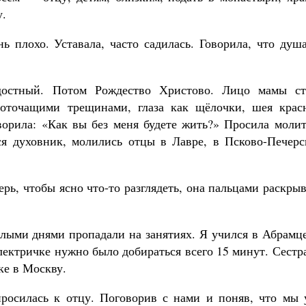
у.
ь плохо. Уставала, часто садилась. Говорила, что душ
достный. Потом Рождество Христово. Лицо мамы ст
оточащими трещинами, глаза как щёлочки, шея красн
орила: «Как вы без меня будете жить?» Просила молит
ся духовник, молились отцы в Лавре, в Псково-Печерс
ерь, чтобы ясно что-то разглядеть, она пальцами раскры
лыми днями пропадали на занятиях. Я учился в Абрамце
лектричке нужно было добираться всего 15 минут. Сестр
ке в Москву.
росилась к отцу. Поговорив с нами и поняв, что мы 