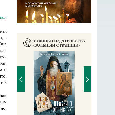
кин
ная
а, в
НОВИНКИ ИЗДАТЕЛЬСТВА
Она
«ВОЛЬНЫЙ СТРАННИК»
ас,
вух
ни,
м и
то,
т к
ным
ним
П
Е
но,
аучись у