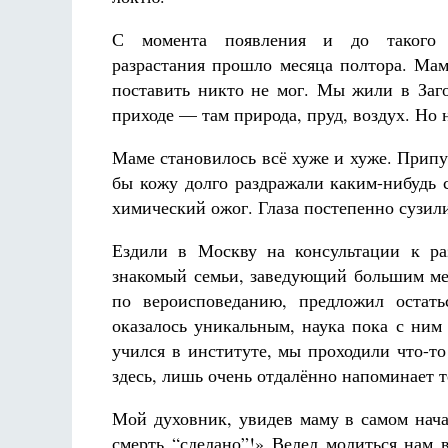
С момента появления и до такого 
разрастания прошло месяца полтора. Мам
поставить никто не мог. Мы жили в Заг
приходе — там природа, пруд, воздух. Но 
Маме становилось всё хуже и хуже. Припух
бы кожу долго раздражали каким-нибудь 
химический ожог. Глаза постепенно сузил
Ездили в Москву на консультации к ра
знакомый семьи, заведующий большим ме
по вероисповеданию, предложил остать
оказалось уникальным, наука пока с ним
учился в институте, мы проходили что-то
здесь, лишь очень отдалённо напоминает т
Мой духовник, увидев маму в самом начал
смерть “сделано”!» Велел молиться нам 