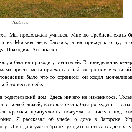
Гребнево
сха. Мы продолжали учиться. Мне до Гребнева ехать б
ся из Москвы не в Загорск, а на приход к отцу, что
цу. Подходила Антипасха.
хал, а был на приходе у родителей. В понедельник вече
 мама просит меня приехать к ней завтра после занятий
поведении было что-то странное: он ходил молчаливы
ой-то весь в себе.
в родительский дом. Здесь ничего не изменилось. Толь
т с кожей людей, которые очень быстро худеют. Глаза 
вся красная припухлость пожухла и висела под св
ойно. Я рассказал об учёбе, о доме в Загорске. Ут
гу. И когда я уже собрался уходить и стоял в дверях, 