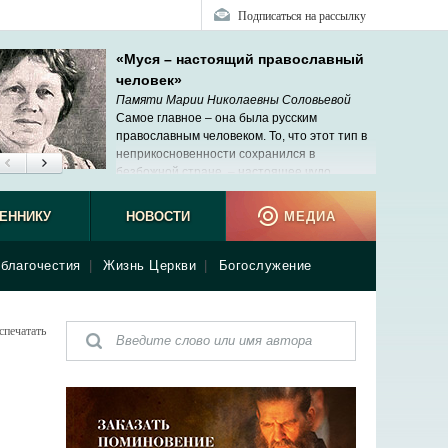
Подписаться на рассылку
«Муся – настоящий православный
человек»
Памяти Марии Николаевны Соловьевой
Самое главное – она была русским
православным человеком. То, что этот тип в
неприкосновенности сохранился в
безбожной стране, – настоящее чудо.
ЕННИКУ
НОВОСТИ
МЕДИА
благочестия
|
Жизнь Церкви
|
Богослужение
спечатать