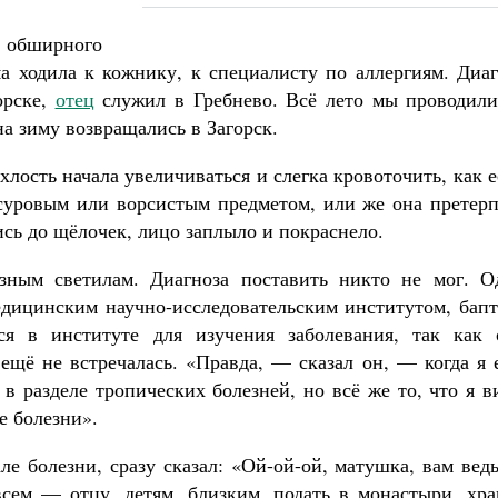
обширного
а ходила к кожнику, к специалисту по аллергиям. Диаг
орске,
отец
служил в Гребнево. Всё лето мы проводили
на зиму возвращались в Загорск.
лость начала увеличиваться и слегка кровоточить, как 
суровым или ворсистым предметом, или же она претерп
ись до щёлочек, лицо заплыло и покраснело.
зным светилам. Диагноза поставить никто не мог. О
дицинским научно-исследовательским институтом, бапт
ся в институте для изучения заболевания, так как 
 ещё не встречалась. «Правда, — сказал он, — когда я
 в разделе тропических болезней, но всё же то, что я 
е болезни».
е болезни, сразу сказал: «Ой-ой-ой, матушка, вам вед
всем — отцу, детям, близким, подать в монастыри, хра