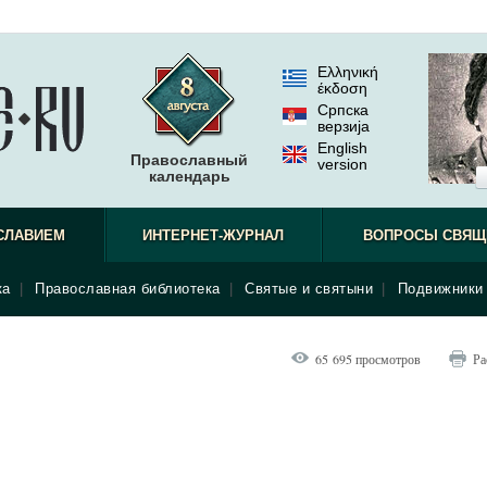
Ελληνική
έκδοση
Српска
верзиjа
English
Православный
version
календарь
СЛАВИЕМ
ИНТЕРНЕТ-ЖУРНАЛ
ВОПРОСЫ СВЯЩ
ка
|
Православная библиотека
|
Святые и святыни
|
Подвижники 
65 695 просмотров
Ра