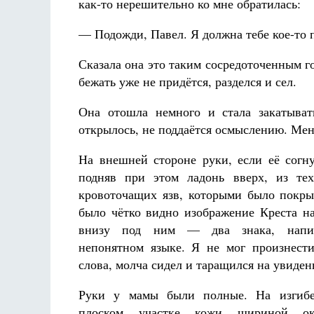
как-то нерешительно ко мне обратилась:
— Подожди, Павел. Я должна тебе кое-то п
Сказала она это таким сосредоточенным го
бежать уже не придётся, разделся и сел.
Она отошла немного и стала закатыват
открылось, не поддаётся осмыслению. Меня
На внешней стороне руки, если её согну
подняв при этом ладонь вверх, из те
кровоточащих язв, которыми было покры
было чётко видно изображение Креста на
внизу под ним — два знака, напи
непонятном языке. Я не мог произнест
слова, молча сидел и таращился на увиденн
Руки у мамы были полные. На изгибе
плоском участке кожи шириной ок