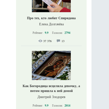
Про тех, кто любит Спиридона
Елена Долгачёва
Рейтинг:
9.9
Голосов:
2794
37 376
13
Как Богородица исцелила девочку, а
потом пришла к ней домой
Дмитрий Злодорев
Рейтинг:
9.9
Голосов:
2014