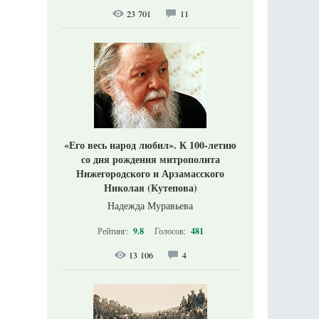
23 701
11
«Его весь народ любил». К 100-летию
со дня рождения митрополита
Нижегородского и Арзамасского
Николая (Кутепова)
Надежда Муравьева
Рейтинг:
9.8
Голосов:
481
13 106
4