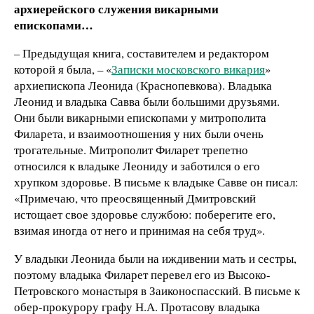
архиерейского служения викарными
епископами…
– Предыдущая книга, составителем и редактором
которой я была, – «
Записки московского викария
»
архиепископа Леонида (Краснопевкова). Владыка
Леонид и владыка Савва были большими друзьями.
Они были викарными епископами у митрополита
Филарета, и взаимоотношения у них были очень
трогательные. Митрополит Филарет трепетно
относился к владыке Леониду и заботился о его
хрупком здоровье. В письме к владыке Савве он писал:
«Примечаю, что преосвященный Дмитровский
истощает свое здоровье службою: поберегите его,
взимая иногда от него и принимая на себя труд».
У владыки Леонида были на иждивении мать и сестры,
поэтому владыка Филарет перевел его из Высоко-
Петровского монастыря в Заиконоспасский. В письме к
обер-прокурору графу Н.А. Протасову владыка