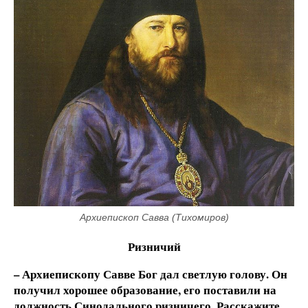
Архиепископ Савва (Тихомиров)
Ризничий
– Архиепископу Савве Бог дал светлую голову. Он
получил хорошее образование, его поставили на
должность Синодального ризничего. Расскажите,