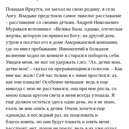
Покидая Иркутск, он заехал на свою родину, в село
Ангу. Владыке предстояло самое тяжелое расставание
– расставание со своими детьми. Андрей Николаевич
Муравьев вспоминал: «Велика была, однако, отеческая
жертва, которую он приносил Богу; на другой день
утром я посетил его в доме Американской компании,
где он имел пребывание. Иннокентий в большом
волнении ходил по комнате и старался побороть себя.
Увидев меня, не мог он удержать слез. “Ах, детки мои,
детки мои! – сказал он прерывающимся голосом. – Как
мне вас жаль! Сей час только я с ними простился; ах,
как они плакали! Особенно меньшая: ведь я еще
никогда с нею не расставался; она при мне росла, со
мною плыла кругом света и меня всегда утешала. Я
еще должен остаться здесь один день, но я не знаю,
ехать ли мне опять к детям. Очень хочется еще
однажды, в последний раз, их поцеловать и
благословить; но они будут плакать и опять меня
расстроят; нет, лучше не поеду; ведь я их уже отдал