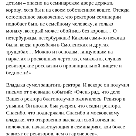
детьми – опасно на семинарском дворе держать
корову, хотя бы и на своем собственном коште. Отсюда
естественное заключение, что ректором семинарии
подобает быть не семейному человеку, а только
монаху, который может обойтись без коровы… О
петербуржцы, петербуржцы! Каковы сами-то некогда
были, когда прозябали в Смоленских и других
трущобах… Можно и господам, танцующим на
паркетах в роскошных чертогах, смаковать, слушая
ревизорские россказни о провинциальной нищете и
бедности!»
Владыка сумел защитить ректора. И вскоре он получил
письмо от очевидца событий: «Очень рад, что дело
Вашего ректора благополучно окончилось. Ревизор в
унынии. Он вполне был уверен, что ссадит ректора.
Спасибо, что поддержали. Спасибо и московскому
владыке, что откровенно высказал свой взгляд на
положение начальствующих в семинариях, кои более
зависят от ревизоров, чем от архиереев».