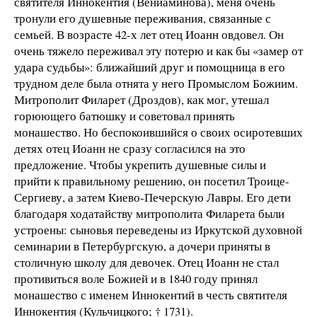
святителя Иннокентия (Вениаминова), меня очень
тронули его душевные переживания, связанные с
семьей. В возрасте 42-х лет отец Иоанн овдовел. Он
очень тяжело переживал эту потерю и как бы «замер от
удара судьбы»: ближайший друг и помощница в его
трудном деле была отнята у него Промыслом Божиим.
Митрополит Филарет (Дроздов), как мог, утешал
горюющего батюшку и советовал принять
монашество. Но беспокоившийся о своих осиротевших
детях отец Иоанн не сразу согласился на это
предложение. Чтобы укрепить душевные силы и
прийти к правильному решению, он посетил Троице-
Сергиеву, а затем Киево-Печерскую Лавры. Его дети
благодаря ходатайству митрополита Филарета были
устроены: сыновья переведены из Иркутской духовной
семинарии в Петербургскую, а дочери приняты в
столичную школу для девочек. Отец Иоанн не стал
противиться воле Божией и в 1840 году принял
монашество с именем Иннокентий в честь святителя
Иннокентия (Кульчицкого; † 1731).