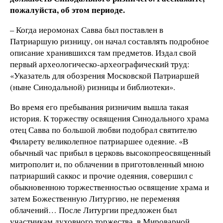
пожалуйста, об этом периоде.
– Когда иеромонах Савва был поставлен в
Патриаршую ризницу, он начал составлять подробное
описание хранившихся там предметов. Издал свой
первый археологическо-археографический труд:
«Указатель для обозрения Московской Патриаршей
(ныне Синодальной) ризницы и библиотеки».
Во время его пребывания ризничим вышла такая
история. К торжеству освящения Синодального храма
отец Савва по большой любви подобрал святителю
Филарету великолепное патриаршее одеяние. «В
обычный час прибыл в церковь высокопреосвященный
митрополит и, по облачении в приготовленный мною
патриарший саккос и прочие одеяния, совершил с
обыкновенною торжественностью освящение храма и
затем Божественную Литургию, не переменяя
облачений… После Литургии предложен был
участникам духовного торжества, в Мироварной