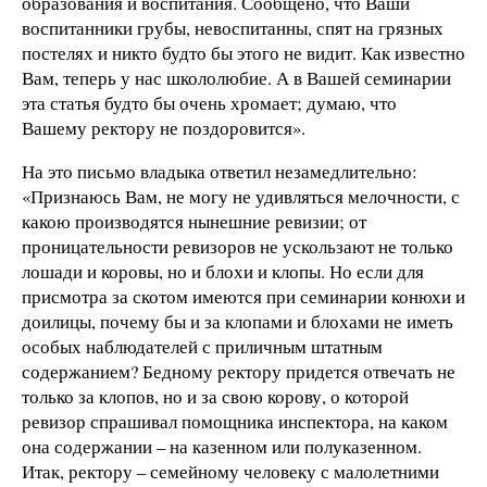
образования и воспитания. Сообщено, что Ваши
воспитанники грубы, невоспитанны, спят на грязных
постелях и никто будто бы этого не видит. Как известно
Вам, теперь у нас школолюбие. А в Вашей семинарии
эта статья будто бы очень хромает; думаю, что
Вашему ректору не поздоровится».
На это письмо владыка ответил незамедлительно:
«Признаюсь Вам, не могу не удивляться мелочности, с
какою производятся нынешние ревизии; от
проницательности ревизоров не ускользают не только
лошади и коровы, но и блохи и клопы. Но если для
присмотра за скотом имеются при семинарии конюхи и
доилицы, почему бы и за клопами и блохами не иметь
особых наблюдателей с приличным штатным
содержанием? Бедному ректору придется отвечать не
только за клопов, но и за свою корову, о которой
ревизор спрашивал помощника инспектора, на каком
она содержании – на казенном или полуказенном.
Итак, ректору – семейному человеку с малолетними