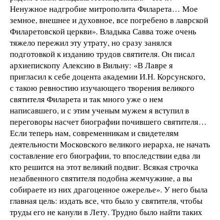
Ненужное надгробие митрополита Филарета… Мое
земное, внешнее и духовное, все погребено в лаврской
Филаретовской церкви». Владыка Савва тоже очень
тяжело пережил эту утрату, но сразу занялся
подготовкой к изданию трудов святителя. Он писал
архиепископу Алексию в Вильну: «В Лавре я
пригласил к себе доцента академии И.Н. Корсунского,
с такою ревностию изучающего творения великого
святителя Филарета и так много уже о нем
написавшего, и с этим ученым мужем я вступил в
переговоры насчет биографии почившего святителя…
Если теперь нам, современникам и свидетелям
деятельности Московского великого иерарха, не начать
составление его биографии, то впоследствии едва ли
кто решится на этот великий подвиг. Всякая строчка
незабвенного святителя подобна жемчужине, а вы
собираете из них драгоценное ожерелье». У него была
главная цель: издать все, что было у святителя, чтобы
труды его не канули в Лету. Трудно было найти таких