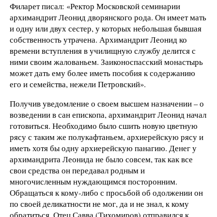
Филарет писал: «Ректор Московской семинарии
архимандрит Леонид дворянского рода. Он имеет мать
и одну или двух сестер, у которых небольшая бывшая
собственность утрачена. Архимандрит Леонид ко
времени вступления в училищную службу делится с
ними своим жалованьем. Заиконоспасский монастырь
может дать ему более иметь пособия к содержанию
его и семейства, нежели Петровский».
Получив уведомление о своем высшем назначении – о
возведении в сан епископа, архимандрит Леонид начал
готовиться. Необходимо было сшить новую цветную
рясу с таким же полукафтаньем, архиерейскую рясу и
иметь хотя бы одну архиерейскую панагию. Денег у
архимандрита Леонида не было совсем, так как все
свои средства он передавал родным и
многочисленным нуждающимся посторонним.
Обращаться к кому-либо с просьбой об одолжении он
по своей деликатности не мог, да и не знал, к кому
обратиться. Отец Савва (Тихомиров) отправился к