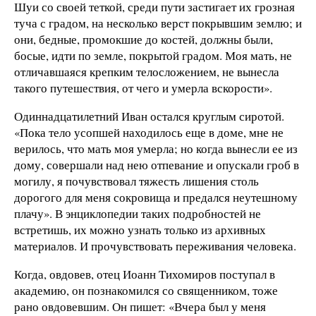
Шуи со своей теткой, среди пути застигает их грозная
туча с градом, на несколько верст покрывшим землю; и
они, бедные, промокшие до костей, должны были,
босые, идти по земле, покрытой градом. Моя мать, не
отличавшаяся крепким телосложением, не вынесла
такого путешествия, от чего и умерла вскорости».
Одиннадцатилетний Иван остался круглым сиротой.
«Пока тело усопшей находилось еще в доме, мне не
верилось, что мать моя умерла; но когда вынесли ее из
дому, совершали над нею отпевание и опускали гроб в
могилу, я почувствовал тяжесть лишения столь
дорогого для меня сокровища и предался неутешному
плачу». В энциклопедии таких подробностей не
встретишь, их можно узнать только из архивных
материалов. И прочувствовать переживания человека.
Когда, овдовев, отец Иоанн Тихомиров поступал в
академию, он познакомился со священником, тоже
рано овдовевшим. Он пишет: «Вчера был у меня