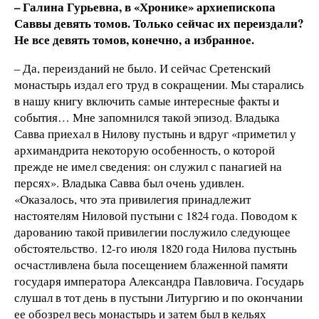
– Галина Гурьевна, в «Хронике» архиепископа
Саввы девять томов. Только сейчас их переиздали?
Не все девять томов, конечно, а избранное.
– Да, переизданий не было. И сейчас Сретенский
монастырь издал его труд в сокращении. Мы старались
в нашу книгу включить самые интересные факты и
события… Мне запомнился такой эпизод. Владыка
Савва приехал в Нилову пустынь и вдруг «приметил у
архимандрита некоторую особенность, о которой
прежде не имел сведения: он служил с панагией на
персях». Владыка Савва был очень удивлен.
«Оказалось, что эта привилегия принадлежит
настоятелям Ниловой пустыни с 1824 года. Поводом к
дарованию такой привилегии послужило следующее
обстоятельство. 12-го июля 1820 года Нилова пустынь
осчастливлена была посещением блаженной памяти
государя императора Александра Павловича. Государь
слушал в тот день в пустыни Литургию и по окончании
ее обозрел весь монастырь и затем был в кельях