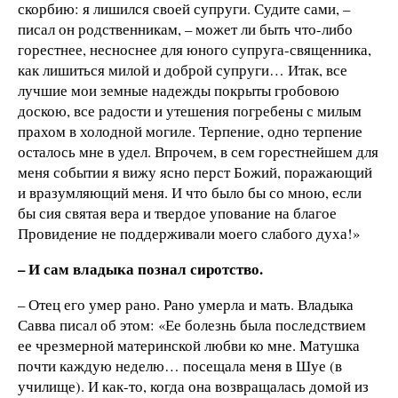
скорбию: я лишился своей супруги. Судите сами, –
писал он родственникам, – может ли быть что-либо
горестнее, несноснее для юного супруга-священника,
как лишиться милой и доброй супруги… Итак, все
лучшие мои земные надежды покрыты гробовою
доскою, все радости и утешения погребены с милым
прахом в холодной могиле. Терпение, одно терпение
осталось мне в удел. Впрочем, в сем горестнейшем для
меня событии я вижу ясно перст Божий, поражающий
и вразумляющий меня. И что было бы со мною, если
бы сия святая вера и твердое упование на благое
Провидение не поддерживали моего слабого духа!»
– И сам владыка познал сиротство.
– Отец его умер рано. Рано умерла и мать. Владыка
Савва писал об этом: «Ее болезнь была последствием
ее чрезмерной материнской любви ко мне. Матушка
почти каждую неделю… посещала меня в Шуе (в
училище). И как-то, когда она возвращалась домой из