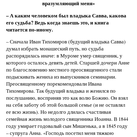
вразумляющий меня»
– А каким человеком был владыка Савва, какова
его судьба? Ведь когда знаешь это, и книга
читается по-иному.
– Сначала Иван Тихомиров (будущий владыка Савва)
думал избрать монашеский путь, но судьба
распорядилась иначе: в Муроме умер священник, у
которого осталось девять детей. Старшей дочери Анне
по благословению местного преосвященного стали
подыскивать жениха из выпускников семинарии.
Преосвященному порекомендовали Ивана
Тихомирова. Так будущий владыка и женился по
послушанию, восприняв это как волю Божию. Он взял
на себя заботу об этой большой семье (и не оставлял
ее всю жизнь). Но недолго длилась счастливая
семейная жизнь молодого священника Иоанна. В 1844
году умирает годовалый сын Мишенька, а в 1845 году
– супруга Анна. «Господь посетил меня тяжкою