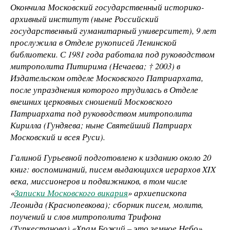
Окончила Московский государственный историко-
архивный институт (ныне Российский
государственный гуманитарный университет), 9 лет
прослужила в Отделе рукописей Ленинской
библиотеки. С 1981 года работала под руководством
митрополита Питирима (Нечаева; † 2003) в
Издательском отделе Московского Патриархата,
после упразднения которого трудилась в Отделе
внешних церковных сношений Московского
Патриархата под руководством митрополита
Кирилла (Гундяева; ныне Святейший Патриарх
Московский и всея Руси).
Галиной Гурьевной подготовлено к изданию около 20
книг: воспоминаний, писем выдающихся иерархов XIX
века, миссионеров и подвижников, в том числе
«
Записки Московского викария
» архиепископа
Леонида (Краснопевкова); сборник писем, молитв,
поучений и слов митрополита Трифона
(Туркестанова) «Храм Божий – это земное Небо»,