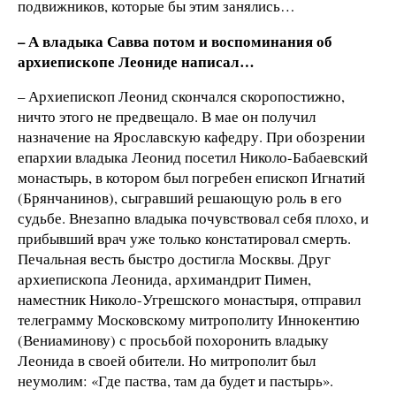
подвижников, которые бы этим занялись…
– А владыка Савва потом и воспоминания об
архиепископе Леониде написал…
– Архиепископ Леонид скончался скоропостижно,
ничто этого не предвещало. В мае он получил
назначение на Ярославскую кафедру. При обозрении
епархии владыка Леонид посетил Николо-Бабаевский
монастырь, в котором был погребен епископ Игнатий
(Брянчанинов), сыгравший решающую роль в его
судьбе. Внезапно владыка почувствовал себя плохо, и
прибывший врач уже только констатировал смерть.
Печальная весть быстро достигла Москвы. Друг
архиепископа Леонида, архимандрит Пимен,
наместник Николо-Угрешского монастыря, отправил
телеграмму Московскому митрополиту Иннокентию
(Вениаминову) с просьбой похоронить владыку
Леонида в своей обители. Но митрополит был
неумолим: «Где паства, там да будет и пастырь».