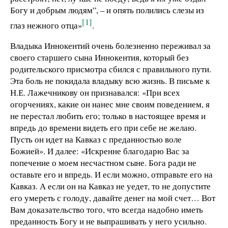
Богу и добрым людям”, – и опять полились слезы из
[1]
глаз нежного отца»
.
Владыка Иннокентий очень болезненно переживал за
своего старшего сына Иннокентия, который без
родительского присмотра сбился с правильного пути.
Эта боль не покидала владыку всю жизнь. В письме к
Н.Е. Лажечникову он признавался: «При всех
огорчениях, какие он нанес мне своим поведением, я
не перестал любить его; только в настоящее время и
впредь до времени видеть его при себе не желаю.
Пусть он идет на Кавказ с преданностью воле
Божией». И далее: «Искренне благодарю Вас за
попечение о моем несчастном сыне. Бога ради не
оставьте его и впредь. И если можно, отправьте его на
Кавказ. А если он на Кавказ не уедет, то не допустите
его умереть с голоду, давайте денег на мой счет… Вот
Вам доказательство того, что всегда надобно иметь
преданность Богу и не выпрашивать у него усильно.