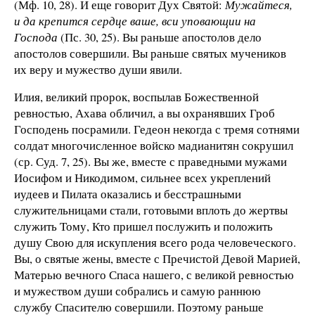
(Мф. 10, 28). И еще говорит Дух Святой:
Мужайтеся,
и да крепится сердце ваше, вси уповающии на
Господа
(Пс. 30, 25). Вы раньше апостолов дело
апостолов совершили. Вы раньше святых мучеников
их веру и мужество души явили.
Илия, великий пророк, воспылав Божественной
ревностью, Ахава обличил, а вы охранявших Гроб
Господень посрамили. Гедеон некогда с тремя сотнями
солдат многочисленное войско мадианитян сокрушил
(ср. Суд. 7, 25). Вы же, вместе с праведными мужами
Иосифом и Никодимом, сильнее всех укреплений
иудеев и Пилата оказались и бесстрашными
служительницами стали, готовыми вплоть до жертвы
служить Тому, Кто пришел послужить и положить
душу Свою для искупления всего рода человеческого.
Вы, о святые жены, вместе с Пречистой Девой Марией,
Матерью вечного Спаса нашего, с великой ревностью
и мужеством души собрались и самую раннюю
службу Спасителю совершили. Поэтому раньше