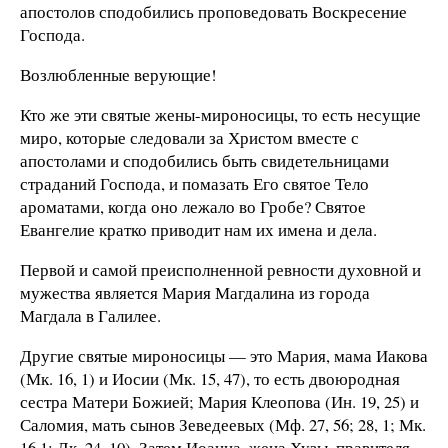
апостолов сподобились проповедовать Воскресение
Господа.
Возлюбленные верующие!
Кто же эти святые жены-мироносицы, то есть несущие
миро, которые следовали за Христом вместе с
апостолами и сподобились быть свидетельницами
страданий Господа, и помазать Его святое Тело
ароматами, когда оно лежало во Гробе? Святое
Евангелие кратко приводит нам их имена и дела.
Первой и самой преисполненной ревности духовной и
мужества является Мария Магдалина из города
Магдала в Галилее.
Другие святые мироносицы — это Мария, мама Иакова
(Мк. 16, 1) и Иосии (Мк. 15, 47), то есть двоюродная
сестра Матери Божией; Мария Клеопова (Ин. 19, 25) и
Саломия, мать сынов Зеведеевых (Мф. 27, 56; 28, 1; Мк.
16,1; Лк. 24, 10). Затем Иоанна, жена Хузы, правителя