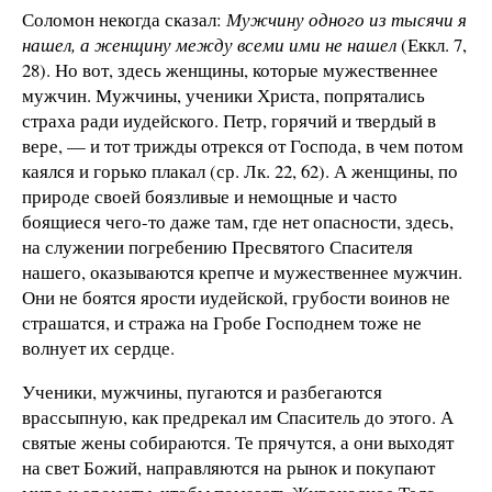
Соломон некогда сказал:
Мужчину одного из тысячи я
нашел, а женщину между всеми ими не нашел
(Еккл. 7,
28). Но вот, здесь женщины, которые мужественнее
мужчин. Мужчины, ученики Христа, попрятались
страха ради иудейского. Петр, горячий и твердый в
вере, — и тот трижды отрекся от Господа, в чем потом
каялся и горько плакал (ср. Лк. 22, 62). А женщины, по
природе своей боязливые и немощные и часто
боящиеся чего-то даже там, где нет опасности, здесь,
на служении погребению Пресвятого Спасителя
нашего, оказываются крепче и мужественнее мужчин.
Они не боятся ярости иудейской, грубости воинов не
страшатся, и стража на Гробе Господнем тоже не
волнует их сердце.
Ученики, мужчины, пугаются и разбегаются
врассыпную, как предрекал им Спаситель до этого. А
святые жены собираются. Те прячутся, а они выходят
на свет Божий, направляются на рынок и покупают