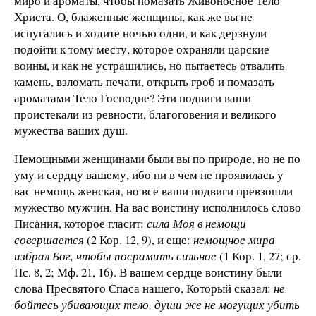
миро и ароматы, чтобы помазать Живоносное Тело
Христа. О, блаженные женщины, как же вы не
испугались и ходите ночью одни, и как дерзнули
подойти к тому месту, которое охраняли царские
воины, и как не устрашились, но пытаетесь отвалить
камень, взломать печати, открыть гроб и помазать
ароматами Тело Господне? Эти подвиги ваши
проистекали из ревности, благоговения и великого
мужества ваших душ.
Немощными женщинами были вы по природе, но не по
уму и сердцу вашему, ибо ни в чем не проявилась у
вас немощь женская, но все ваши подвиги превзошли
мужество мужчин. На вас воистину исполнилось слово
Писания, которое гласит:
сила Моя в немощи
совершается
(2 Кор. 12, 9), и еще:
немощное мира
избрал Бог, чтобы посрамить сильное
(1 Кор. 1, 27; ср.
Пс. 8, 2; Мф. 21, 16). В вашем сердце воистину были
слова Пресвятого Спаса нашего, Который сказал:
не
бойтесь убивающих тело, души же не могущих убить