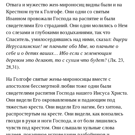
Отвага и мужество жен-мироносиц видны были и на
Крестном пути к Голгофе. Они одни со святым
Иоанном провожали Господа на распятие и были
свидетелями Его страданий. Они одни молились о Нем
со слезами и глубокими воздыханиями, так что
Спаситель, умилосердившись над ними, сказал:
дщери
Иерусалимские! не плачьте обо Мне, но плачьте о
себе и о детях ваших… Ибо если с зеленеющим
деревом это делают, то с сухим что будет?
(Лк. 23,
28,31).
На Голгофе святые жены-мироносицы вместе с
апостолом бессмертной любви тоже одни были
свидетелями распятия Господа нашего Иисуса Христа.
Они видели Его окровавленным и падающим под
тяжестью креста. Они видели Его нагим, без хитона,
распростертым на кресте. Они видели, как вонзались
гвозди в руки и ноги Господа, и от боли лишились
чувств под крестом. Они слышали хульные слова
иудеев, покаянное исповедание разбойников и