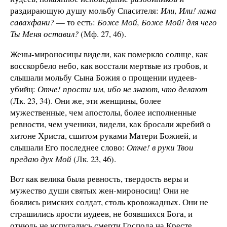
раздирающую душу мольбу Спасителя:
Или, Или! лама
савахфани?
— то есть:
Боже Мой, Боже Мой! для чего
Ты Меня оставил?
(Мф. 27, 46).
Жены-мироносицы видели, как померкло солнце, как
восскорбело небо, как восстали мертвые из гробов, и
слышали мольбу Сына Божия о прощении иудеев-
убийц:
Отче! прости им, ибо не знают, что делают
(Лк. 23, 34). Они же, эти женщины, более
мужественные, чем апостолы, более исполненные
ревности, чем ученики, видели, как бросали жребий о
хитоне Христа, сшитом руками Матери Божией, и
слышали Его последнее слово:
Отче! в руки Твои
предаю дух Мой
(Лк. 23, 46).
Вот как велика была ревность, твердость веры и
мужество души святых жен-мироносиц! Они не
боялись римских солдат, столь кровожадных. Они не
страшились ярости иудеев, не боявшихся Бога, и
отнюдь не испугались смерти Господа на Кресте,