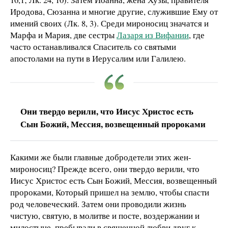
Иродова, Сюзанна и многие другие, служившие Ему от
имений своих (Лк. 8, 3). Среди мироносиц значатся и
Марфа и Мария, две сестры
Лазаря из Вифании
, где
часто останавливался Спаситель со святыми
апостолами на пути в Иерусалим или Галилею.
Они твердо верили, что Иисус Христос есть
Сын Божий, Мессия, возвещенный пророками
Какими же были главные добродетели этих жен-
мироносиц? Прежде всего, они твердо верили, что
Иисус Христос есть Сын Божий, Мессия, возвещенный
пророками, Который пришел на землю, чтобы спасти
род человеческий. Затем они проводили жизнь
чистую, святую, в молитве и посте, воздержании и
милостыне, пребывали в священной любви друг к