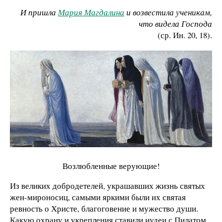
И пришла
Мария Магдалина
и возвестила ученикам
,
что видела Господа
(ср. Ин. 20, 18).
Возлюбленные верующие!
Из великих добродетелей, украшавших жизнь святых
жен-мироносиц, самыми яркими были их святая
ревность о Христе, благоговение и мужество души.
Какую охрану и укрепления ставили иудеи с Пилатом