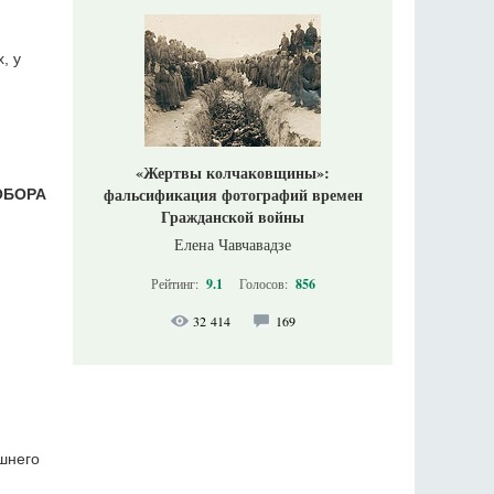
, у
«Жертвы колчаковщины»:
фальсификация фотографий времен
ОБОРА
Гражданской войны
Елена Чавчавадзе
Рейтинг:
9.1
Голосов:
856
32 414
169
шнего