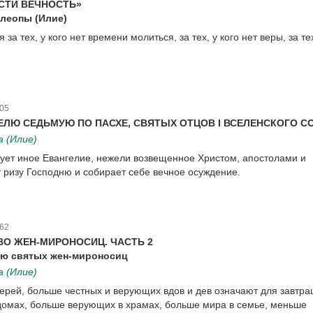
СТИ ВЕЧНОСТЬ»
Клеопы (Илие)
за тех, у кого нет времени молиться, за тех, у кого нет веры, за тех
05
ЕЛЮ СЕДЬМУЮ ПО ПАСХЕ, СВЯТЫХ ОТЦОВ I ВСЕЛЕНСКОГО С
 (Илие)
дует иное Евангелие, нежели возвещенное Христом, апостолами и
 ризу Господню и собирает себе вечное осуждение.
62
ВО ЖЕН-МИРОНОСИЦ. ЧАСТЬ 2
лю святых жен-мироносиц
 (Илие)
рей, больше честных и верующих вдов и дев означают для завтра
домах, больше верующих в храмах, больше мира в семье, меньше