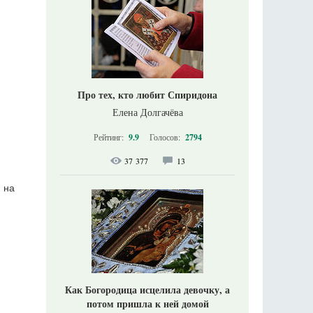
Про тех, кто любит Спиридона
Елена Долгачёва
Рейтинг:
9.9
Голосов:
2794
37 377
13
 на
Как Богородица исцелила девочку, а
потом пришла к ней домой