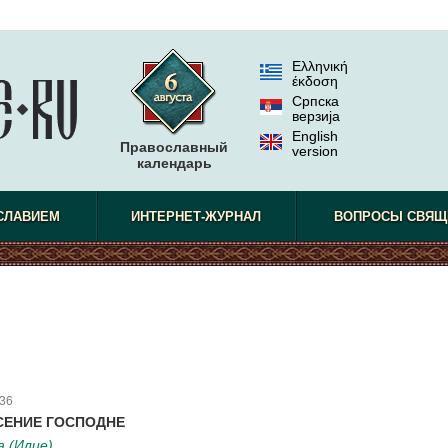
Ελληνική
έκδοση
Српска
верзиjа
English
Православный
version
календарь
СЛАВИЕМ
ИНТЕРНЕТ-ЖУРНАЛ
ВОПРОСЫ СВЯЩ
36
СЕНИЕ ГОСПОДНЕ
 (Илие)