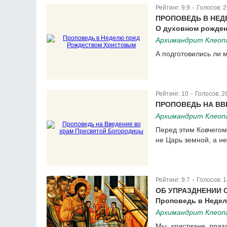
Рейтинг:
9.9
Голосов:
2
|
ПРОПОВЕДЬ В НЕ
О духовном рожден
Архимандрит Клеопа
А подготовились ли м
Рейтинг:
10
Голосов:
2
|
ПРОПОВЕДЬ НА ВВ
Архимандрит Клеопа
Перед этим Ковчего
не Царь земной, а н
Рейтинг:
9.7
Голосов:
1
|
ОБ УПРАЗДНЕНИИ 
Проповедь в Недел
Архимандрит Клеопа
Мы, христиане, праз