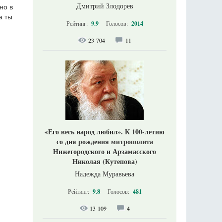
Дмитрий Злодорев
но в
а ты
Рейтинг:
9.9
Голосов:
2014
23 704
11
«Его весь народ любил». К 100-летию
со дня рождения митрополита
Нижегородского и Арзамасского
Николая (Кутепова)
Надежда Муравьева
Рейтинг:
9.8
Голосов:
481
13 109
4