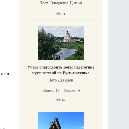
Прот. Владислав Цыпин
21
Учась благодарить Бога: педагогика
путешествий по Руси-матушке
, шел
Петр Давыдов
Рейтинг:
10
Голосов:
6
67
ень