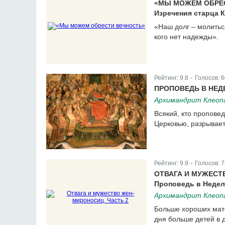
«МЫ МОЖЕМ ОБРЕ
Изречения старца 
«Наш долг – молиться 
кого нет надежды».
Рейтинг:
9.8
Голосов:
6
|
ПРОПОВЕДЬ В НЕД
Архимандрит Клеопа
Всякий, кто пропове
Церковью, разрывает
Рейтинг:
9.9
Голосов:
7
|
ОТВАГА И МУЖЕСТ
Проповедь в Неде
Архимандрит Клеопа
Больше хороших мате
дня больше детей в 