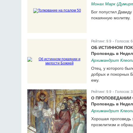
Монах Марк (Думир
Бог попустил Давиду
покаянную молитву.
Рейтинг:
9.9
Голосов:
6
|
ОБ ИСТИННОМ ПО
Проповедь в Недел
Архимандрит Клеопа
Отец, у которого бы
добрых и покорных Б
ему.
Рейтинг:
9.9
Голосов:
3
|
О ПРОПОВЕДАНИИ
Проповедь в Недел
Архимандрит Клеопа
Хорошая проповедь з
прозелитизм и обращ