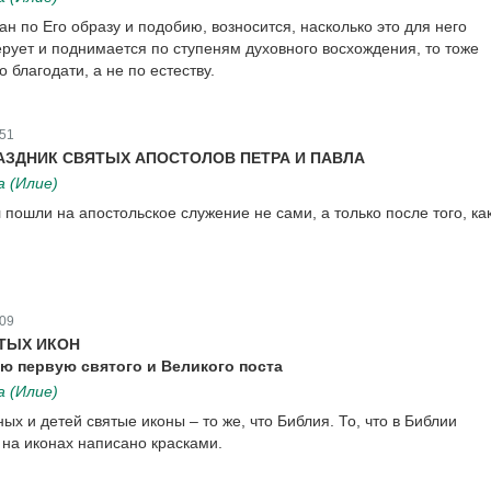
ан по Его образу и подобию, возносится, насколько это для него
ерует и поднимается по ступеням духовного восхождения, то тоже
о благодати, а не по естеству.
51
АЗДНИК СВЯТЫХ АПОСТОЛОВ ПЕТРА И ПАВЛА
 (Илие)
пошли на апостольское служение не сами, а только после того, как
09
ТЫХ ИКОН
ю первую святого и Великого поста
 (Илие)
х и детей святые иконы – то же, что Библия. То, что в Библии
 на иконах написано красками.