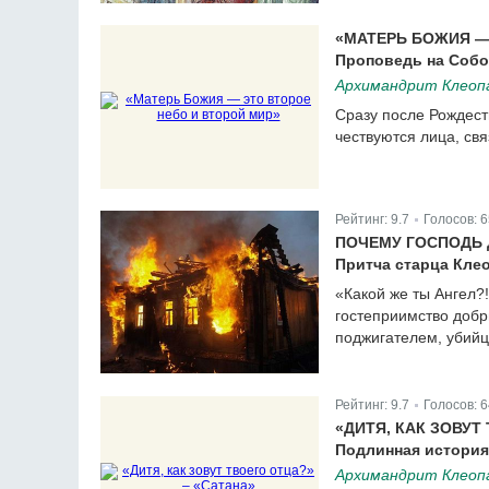
«МАТЕРЬ БОЖИЯ —
Проповедь на Соб
Архимандрит Клеопа
Сразу после Рождест
чествуются лица, св
Рейтинг:
9.7
Голосов:
6
|
ПОЧЕМУ ГОСПОДЬ 
Притча старца Кле
«Какой же ты Ангел?
гостеприимство добр
поджигателем, убийц
Рейтинг:
9.7
Голосов:
6
|
«ДИТЯ, КАК ЗОВУТ
Подлинная история
Архимандрит Клеопа