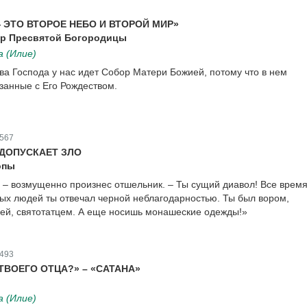
 ЭТО ВТОРОЕ НЕБО И ВТОРОЙ МИР»
ор Пресвятой Богородицы
 (Илие)
ва Господа у нас идет Собор Матери Божией, потому что в нем
язанные с Его Рождеством.
567
ДОПУСКАЕТ ЗЛО
опы
! – возмущенно произнес отшельник. – Ты сущий диавол! Все время
ых людей ты отвечал черной неблагодарностью. Ты был вором,
ей, святотатцем. А еще носишь монашеские одежды!»
493
 ТВОЕГО ОТЦА?» – «САТАНА»
 (Илие)