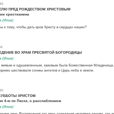
68
ДЕЛЮ ПРЕД РОЖДЕСТВОМ ХРИСТОВЫМ
ии христианина
 (Илие)
ы к тому, чтобы дать кров Христу в сердцах наших?
68
ЕДЕНИЕ ВО ХРАМ ПРЕСВЯТОЙ БОГОРОДИЦЫ
 (Илие)
м живым и одушевленным, каковым была Божественная Младеница
езримо шествовали сонмы ангелов и Царь неба и земли.
60
СУББОТЫ ХРИСТОМ
ю 4-ю по Пасхе, о расслабленном
 (Илие)
днуем день Воскресения как день созидания человека заново, как д