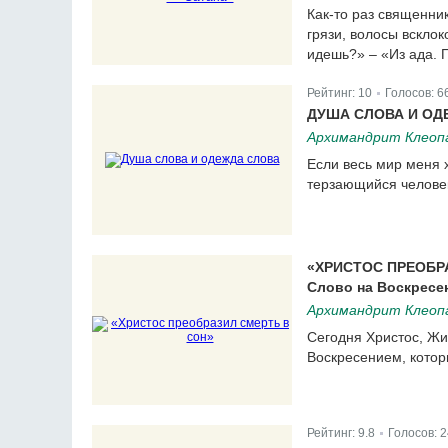
Как-то раз священник
грязи, волосы всклок
идешь?» – «Из ада. 
Рейтинг:
10
Голосов:
6
|
ДУША СЛОВА И ОД
Архимандрит Клеопа
Если весь мир меня хв
терзающийся челове
«ХРИСТОС ПРЕОБР
Слово на Воскресе
Архимандрит Клеопа
Сегодня Христос, Жи
Воскресением, котор
Рейтинг:
9.8
Голосов:
2
|