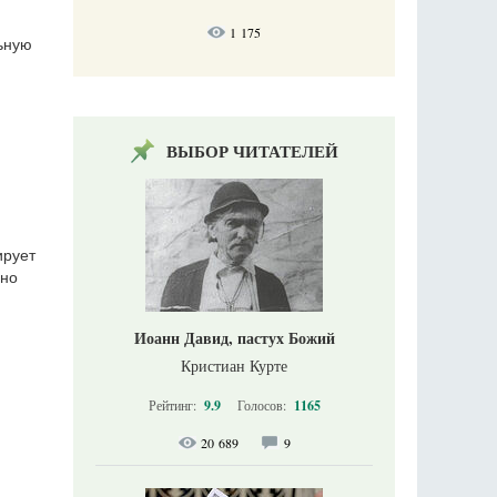
1 175
льную
ВЫБОР ЧИТАТЕЛЕЙ
ирует
бно
Иоанн Давид, пастух Божий
Кристиан Курте
Рейтинг:
9.9
Голосов:
1165
20 689
9