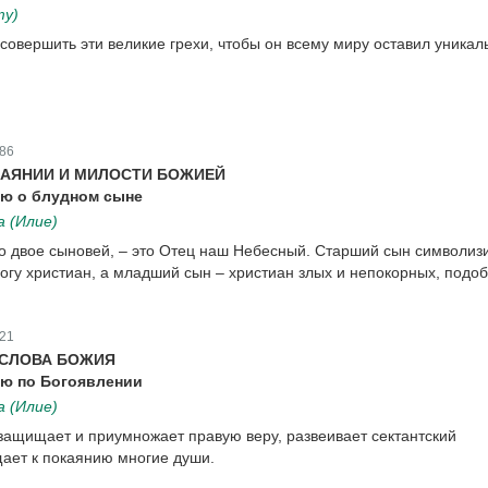
ту)
 совершить эти великие грехи, чтобы он всему миру оставил уника
86
КАЯНИИ И МИЛОСТИ БОЖИЕЙ
ю о блудном сыне
 (Илие)
ло двое сыновей, – это Отец наш Небесный. Старший сын символиз
огу христиан, а младший сын – христиан злых и непокорных, подо
21
 СЛОВА БОЖИЯ
ю по Богоявлении
 (Илие)
ащищает и приумножает правую веру, развеивает сектантский
ает к покаянию многие души.