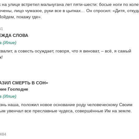
 на улице встретил мальчугана лет пяти-шести: босые ноги по коле
очены, лицо чумазое, руки все в цыпках… Он спросил: «Дитя, откуд
Пойдем, покажу где».
61
ЕЖДА СЛОВА
 (Илие)
алит, а совесть осуждает, говоря, что я виноват, – всё, я самый
к!
АЗИЛ СМЕРТЬ В СОН»
ние Господне
 (Илие)
знь наша, положил новое основание роду человеческому Своим
ым увенчал все преславные чудеса, совершённые Им на земле.
484