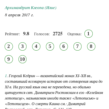
Архимандрит Клеопа (Илие)
8 апреля 2017 г.
9.8
2725
1
Рейтинг:
Голосов:
Оценка:
2
3
4
5
6
7
8
9
10
1
. Георгий Кедрин — византийский монах XI–XII вв.,
составивший всемирную историю от сотворения мира до
XI в. На русский язык она не переведена, но обильно
цитируется свт. Димитрием Ростовским в его «Келейном
летописце», называемом иногда также «Летописью» и
«Летописцем». О смерти Каина см.: Димитрий