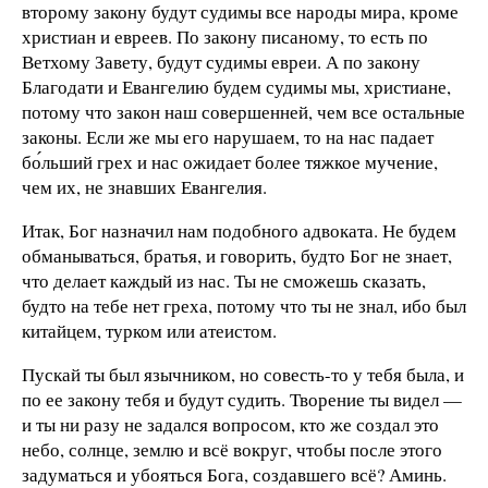
второму закону будут судимы все народы мира, кроме
христиан и евреев. По закону писаному, то есть по
Ветхому Завету, будут судимы евреи. А по закону
Благодати и Евангелию будем судимы мы, христиане,
потому что закон наш совершенней, чем все остальные
законы. Если же мы его нарушаем, то на нас падает
бо́льший грех и нас ожидает более тяжкое мучение,
чем их, не знавших Евангелия.
Итак, Бог назначил нам подобного адвоката. Не будем
обманываться, братья, и говорить, будто Бог не знает,
что делает каждый из нас. Ты не сможешь сказать,
будто на тебе нет греха, потому что ты не знал, ибо был
китайцем, турком или атеистом.
Пускай ты был язычником, но совесть-то у тебя была, и
по ее закону тебя и будут судить. Творение ты видел —
и ты ни разу не задался вопросом, кто же создал это
небо, солнце, землю и всё вокруг, чтобы после этого
задуматься и убояться Бога, создавшего всё? Аминь.