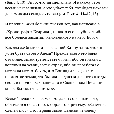
(Быт. 4, 10). За то, что ты сделал это, Я накажу тебя
всеми наказаниями, а кто убьет тебя, тот будет наказан
до семижды семидесяти раз (см. Быт. 4, 11–12, 15)…
И прожил Каин больше тысячи лет, как написано в
1
«Хронографе» Кедрина
, и никто его не убивал, ибо
все боялись заклятия, наложенного на него Богом.
Каковы же были семь наказаний Каину за то, что он
убил брата своего Авеля? Прежде всего это было
отчаяние, затем трепет, затем плач, ибо он плакал с
воплями на земле, затем страх, ибо он перебегал с
места на место, боясь, что Бог видит его; затем
проклятие земли, чтобы она не давала для него плоды
свои, и прочее, как написано в Священном Писании, в
книге Бытия, глава четыре.
Всякий человек на земле, когда он совершает зло,
обличается совестью, которая говорит ему: «Зачем ты
сделал зло?» Это первый закон, данный человеку