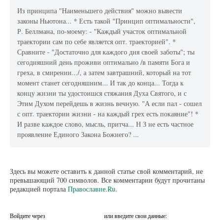
Из принципа "Наименьшего действия" можно вывести
законы Ньютона... * Есть такой "Принцип оптимальности",
Р. Беллмана, по-моему: - "Каждый участок оптимальной
траектории сам по себе является опт. траекторией". *
Сравните - "Достаточно для каждого дня своей заботы"; ты
сегодняшний день проживи оптимально /в памяти Бога и
греха, в смирении.../, а затем завтрашний, который на тот
момент станет сегодняшним... И так до конца... Тогда к
концу жизни ты удостоишся стяжания Духа Святого, и с
Этим Духом перейдешь в жизнь вечную. "А если пал - сошел
с опт. траектории жизни - на каждый грех есть покаяние"! *
И разве каждое слово, мысль, притча... Н З не есть частное
проявление Единого Закона Божиего? ...
Здесь вы можете оставить к данной статье свой комментарий, не
превышающий 700 символов. Все комментарии будут прочитаны
редакцией портала
Православие.Ru
.
Войдите через
или введите свои данные: