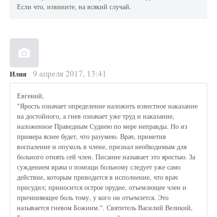
Если что, извините, на всякий случай.
9 апреля 2017, 13:41
Илия
Евгений,
"Ярость означает определение наложить известное наказание
на достойного, а гнев означает уже труд и наказание,
наложенное Праведным Судиею по мере неправды. Но из
примера яснее будет, что разумею. Врач, приметив
воспаление и опухоль в члене, признал необходимым для
больного отнять сей член. Писание называет это яростью. За
суждением врача о помощи больному следует уже само
действие, которым приводится в исполнение, что врач
присудил; приносится острое орудие, отъемлющее член и
причиняющее боль тому, у кого он отъемлется. Это
называется гневом Божиим.". Святитель Василий Великий,