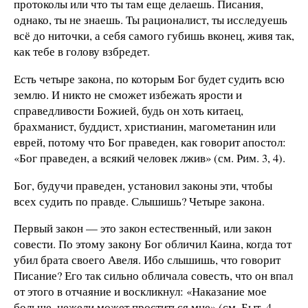
протоколы или что ты там еще делаешь. Писания,
однако, ты не знаешь. Ты рационалист, ты исследуешь
всё до ниточки, а себя самого губишь вконец, живя так,
как тебе в голову взбредет.
Есть четыре закона, по которым Бог будет судить всю
землю. И никто не сможет избежать ярости и
справедливости Божией, будь он хоть китаец,
брахманист, буддист, христианин, магометанин или
еврей, потому что Бог праведен, как говорит апостол:
«Бог праведен, а всякий человек лжив» (см. Рим. 3, 4).
Бог, будучи праведен, установил законы эти, чтобы
всех судить по правде. Слышишь? Четыре закона.
Первый закон — это закон естественный, или закон
совести. По этому закону Бог обличил Каина, когда тот
убил брата своего Авеля. Ибо слышишь, что говорит
Писание? Его так сильно обличала совесть, что он впал
от этого в отчаяние и воскликнул: «Наказание мое
больше, нежели может проститься мне» (см. Быт. 4,