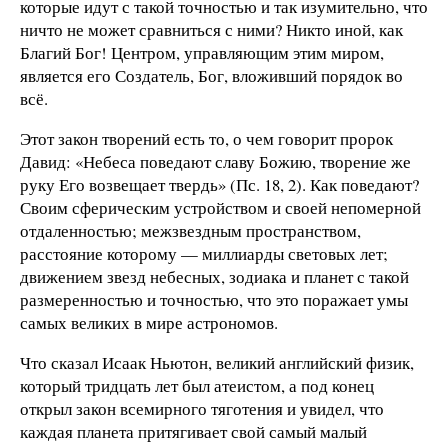
которые идут с такой точностью и так изумительно, что
ничто не может сравниться с ними? Никто иной, как
Благий Бог! Центром, управляющим этим миром,
является его Создатель, Бог, вложивший порядок во
всё.
Этот закон творений есть то, о чем говорит пророк
Давид: «Небеса поведают славу Божию, творение же
руку Его возвещает твердь» (Пс. 18, 2). Как поведают?
Своим сферическим устройством и своей непомерной
отдаленностью; межзвездным пространством,
расстояние которому — миллиарды световых лет;
движением звезд небесных, зодиака и планет с такой
размеренностью и точностью, что это поражает умы
самых великих в мире астрономов.
Что сказал Исаак Ньютон, великий английский физик,
который тридцать лет был атеистом, а под конец
открыл закон всемирного тяготения и увидел, что
каждая планета притягивает свой самый малый