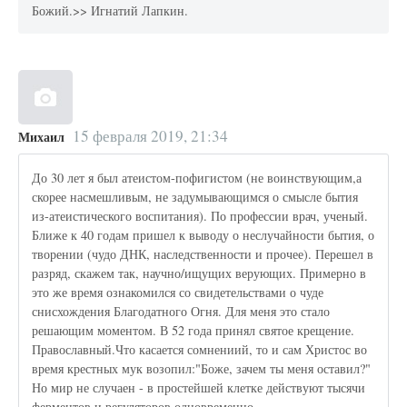
Божий.>> Игнатий Лапкин.
15 февраля 2019, 21:34
Михаил
До 30 лет я был атеистом-пофигистом (не воинствующим,а
скорее насмешливым, не задумывающимся о смысле бытия
из-атеистического воспитания). По профессии врач, ученый.
Ближе к 40 годам пришел к выводу о неслучайности бытия, о
творении (чудо ДНК, наследственности и прочее). Перешел в
разряд, скажем так, научно/ищущих верующих. Примерно в
это же время ознакомился со свидетельствами о чуде
снисхождения Благодатного Огня. Для меня это стало
решающим моментом. В 52 года принял святое крещение.
Православный.Что касается сомнениий, то и сам Христос во
время крестных мук возопил:"Боже, зачем ты меня оставил?"
Но мир не случаен - в простейшей клетке действуют тысячи
ферментов и регуляторов одновременно