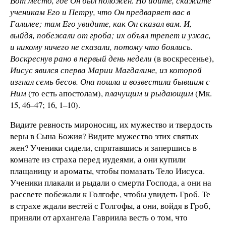
Вот место, где Он был положен. Но идите, скажите
ученикам Его и Петру, что Он предваряет вас в
Галилее; там Его увидите, как Он сказал вам. И,
выйдя, побежали от гроба; их объял трепет и ужас,
и никому ничего не сказали, потому что боялись.
Воскреснув рано в первый день недели
(в воскресенье),
Иисус явился сперва Марии Магдалине, из которой
изгнал семь бесов. Она пошла и возвестила бывшим с
Ним
(то есть апостолам),
плачущим и рыдающим
(Мк.
15, 46–47; 16, 1–10).
Видите ревность мироносиц, их мужество и твердость
веры в Сына Божия? Видите мужество этих святых
жен? Ученики сидели, спрятавшись и запершись в
комнате из страха перед иудеями, а они купили
плащаницу и ароматы, чтобы помазать Тело Иисуса.
Ученики плакали и рыдали о смерти Господа, а они на
рассвете побежали к Голгофе, чтобы увидеть Гроб. Те
в страхе ждали вестей с Голгофы, а они, войдя в Гроб,
приняли от архангела Гавриила весть о том, что