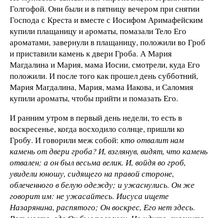
Голгофой. Они были и в пятницу вечером при снятии
Господа с Креста и вместе с Иосифом Аримафейским
купили плащаницу и ароматы, помазали Тело Его
ароматами, завернули в плащаницу, положили во Гроб
и приставили камень к двери Гроба. А Мария
Магдалина и Мария, мама Иосии, смотрели, куда Его
положили. И после того как прошел день субботний,
Мария Магдалина, Мария, мама Иакова, и Саломия
купили ароматы, чтобы прийти и помазать Его.
И ранним утром в первый день недели, то есть в
воскресенье, когда восходило солнце, пришли ко
Гробу. И говорили меж собой:
кто отвалит нам
камень от двери гроба? И, взглянув, видят, что камень
отвален; а он был весьма велик. И, войдя во гроб,
увидели юношу, сидящего на правой стороне,
облеченного в белую одежду; и ужаснулись. Он же
говорит им: не ужасайтесь. Иисуса ищете
Назарянина, распятого; Он воскрес, Его нет здесь.