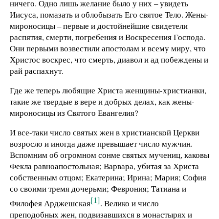
ничего. Одно лишь желание было у них – увидеть
Иисуса, помазать и облобызать Его святое Тело. Жены-
мироносицы – первые и достойнейшие свидетели
распятия, смерти, погребения и Воскресения Господа.
Они первыми возвестили апостолам и всему миру, что
Христос воскрес, что смерть, диавол и ад побеждены и
рай распахнут.
Где же теперь любящие Христа женщины-христианки,
такие же твердые в вере и добрых делах, как жены-
мироносицы из Святого Евангелия?
И все-таки число святых жен в христианской Церкви
возросло и иногда даже превышает число мужчин.
Вспомним об огромном сонме святых мучениц, каковы
Фекла равноапостольная; Варвара, убитая за Христа
собственным отцом; Екатерина; Ирина; Мария; София
со своими тремя дочерьми; Феврония; Татиана и
[1]
Филофея Арджешская
. Велико и число
преподобных жен, подвизавшихся в монастырях и