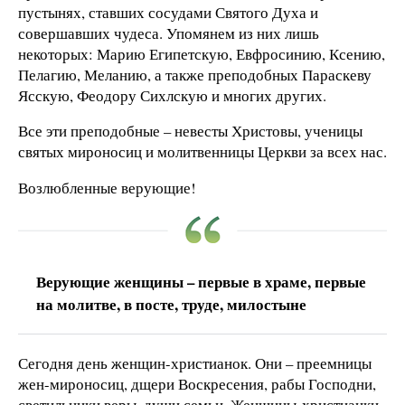
пустынях, ставших сосудами Святого Духа и
совершавших чудеса. Упомянем из них лишь
некоторых: Марию Египетскую, Евфросинию, Ксению,
Пелагию, Меланию, а также преподобных Параскеву
Ясскую, Феодору Сихлскую и многих других.
Все эти преподобные – невесты Христовы, ученицы
святых мироносиц и молитвенницы Церкви за всех нас.
Возлюбленные верующие!
Верующие женщины – первые в храме, первые
на молитве, в посте, труде, милостыне
Сегодня день женщин-христианок. Они – преемницы
жен-мироносиц, дщери Воскресения, рабы Господни,
светильники веры, души семьи. Женщины-христианки,