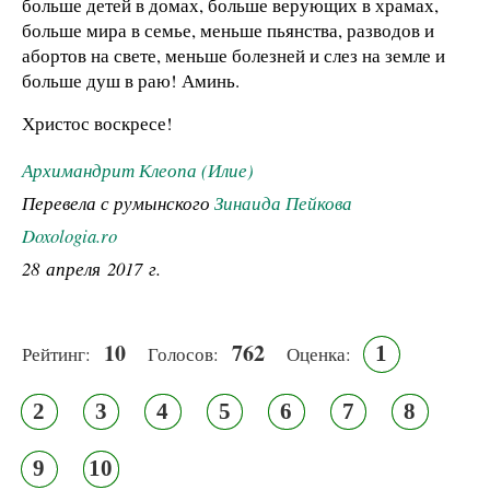
больше детей в домах, больше верующих в храмах,
больше мира в семье, меньше пьянства, разводов и
абортов на свете, меньше болезней и слез на земле и
больше душ в раю! Аминь.
Христос воскресе!
Архимандрит Клеопа (Илие)
Перевела с румынского
Зинаида Пейкова
Doxologia.ro
28 апреля 2017 г.
10
762
1
Рейтинг:
Голосов:
Оценка:
2
3
4
5
6
7
8
9
10